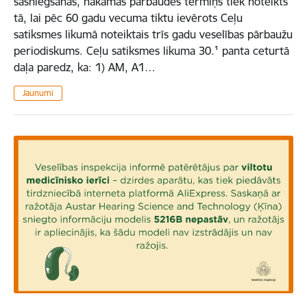
sasniegšanas, nākamās pārbaudes termiņš tiek noteikts
tā, lai pēc 60 gadu vecuma tiktu ievērots Ceļu
satiksmes likumā noteiktais trīs gadu veselības pārbaužu
periodiskums. Ceļu satiksmes likuma 30.¹ panta ceturtā
daļa paredz, ka: 1) AM, A1…
Jaunumi