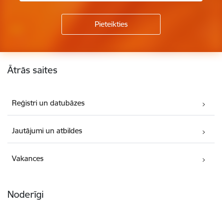
Kājene
Ātrās saites
Reģistri un datubāzes
Jautājumi un atbildes
Vakances
Noderīgi