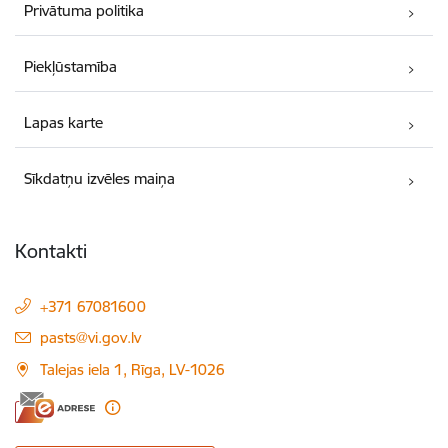
Privātuma politika
Piekļūstamība
Lapas karte
Sīkdatņu izvēles maiņa
Kontakti
+371 67081600
E-pasts:
pasts@vi.gov.lv
Talejas iela 1, Rīga, LV-1026