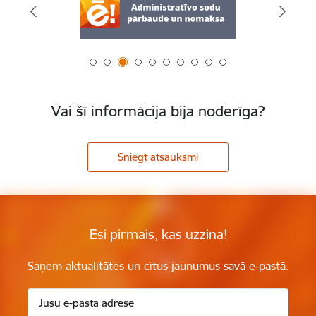
Vai šī informācija bija noderīga?
Sniegt atsauksmi
Esi pirmais, kas uzzina!
Saņem aktualitātes un citus jaunumus savā e-pastā.