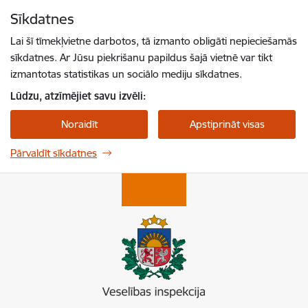
Pāriet uz lapas saturu
Sīkdatnes
Spied
lai meklētu
Enter
Lai šī tīmekļvietne darbotos, tā izmanto obligāti nepieciešamās
sīkdatnes. Ar Jūsu piekrišanu papildus šajā vietnē var tikt
izmantotas statistikas un sociālo mediju sīkdatnes.
Lūdzu, atzīmējiet savu izvēli:
Noraidīt
Apstiprināt visas
Pārvaldīt sīkdatnes
Veselības inspekcija