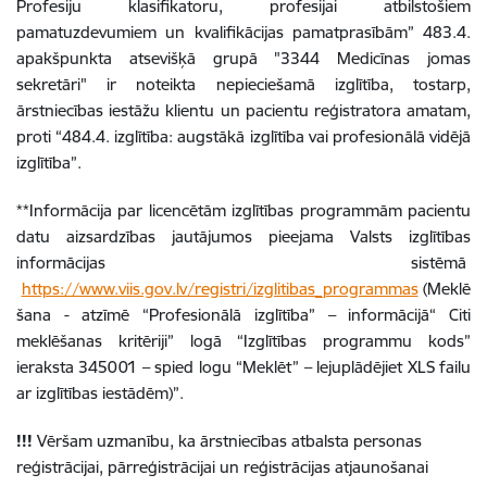
Profesiju klasifikatoru, profesijai atbilstošiem
pamatuzdevumiem un kvalifikācijas pamatprasībām” 483.4.
apakšpunkta atsevišķā grupā "3344 Medicīnas jomas
sekretāri" ir noteikta nepieciešamā izglītība, tostarp,
ārstniecības iestāžu klientu un pacientu reģistratora amatam,
proti “484.4. izglītība: augstākā izglītība vai profesionālā vidējā
izglītība”.
**
Informācija par licencētām izglītības programmām pacientu
datu aizsardzības jautājumos pieejama Valsts izglītības
informācijas sistēmā
https://www.viis.gov.lv/registri/izglitibas_programmas
(Meklē
šana - atzīmē “Profesionālā izglītība” – informācijā“ Citi
meklēšanas kritēriji” logā “Izglītības programmu kods”
ieraksta 345001 – spied logu “Meklēt” – lejuplādējiet XLS failu
ar izglītības iestādēm)”.
!!!
Vēršam uzmanību, ka ārstniecības atbalsta personas
reģistrācijai, pārreģistrācijai un reģistrācijas atjaunošanai