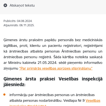
Atskaņot tekstu
Publicēts: 04.06.2024.
Atjaunināts: 06.11.2025.
Ģimenes ārstu praksēm papildu personāls bez medicīniskās
izglītības, proti, klientu un pacientu reģistratori, reģistrējami
kā ārstniecības atbalsta personas Ārstniecības personu un
ārstniecības personu reģistrā. Šāda kārtība noteikta saskaņā
ar Ministru kabineta 21.05.2024. sēdē pieņemto informatīvo
ziņojumu
“Par primārās veselības aprūpes stiprināšanu”
Ģimenes ārsta praksei
Veselības inspekcijā
jāiesniedz:
informāciju par ārstniecības personas un ārstniecības
atbalsta personas nodarbinātību. Veidlapa Nr.9
Veselības