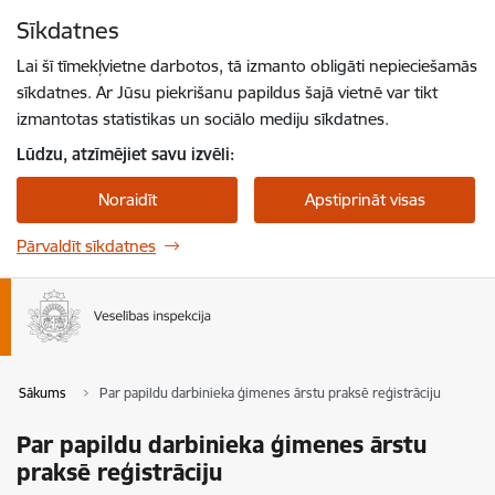
Pāriet uz lapas saturu
Sīkdatnes
Spied
lai meklētu
Enter
Lai šī tīmekļvietne darbotos, tā izmanto obligāti nepieciešamās
sīkdatnes. Ar Jūsu piekrišanu papildus šajā vietnē var tikt
izmantotas statistikas un sociālo mediju sīkdatnes.
Lūdzu, atzīmējiet savu izvēli:
Noraidīt
Apstiprināt visas
Pārvaldīt sīkdatnes
Sākums
Par papildu darbinieka ģimenes ārstu praksē reģistrāciju
Par papildu darbinieka ģimenes ārstu
praksē reģistrāciju