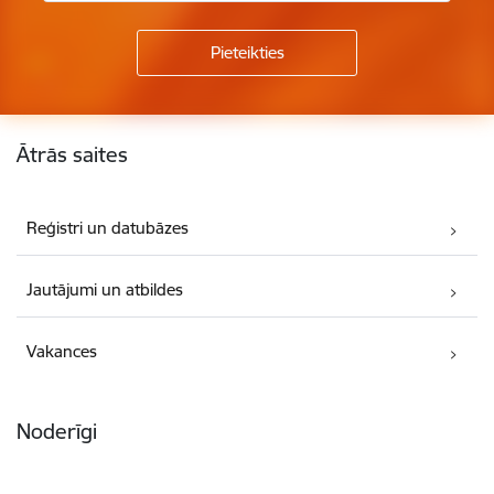
Kājene
Ātrās saites
Reģistri un datubāzes
Jautājumi un atbildes
Vakances
Noderīgi