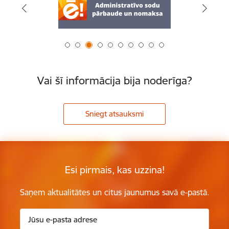
Vai šī informācija bija noderīga?
Sniegt atsauksmi
Esi pirmais, kas uzzina!
Saņem aktualitātes un citus jaunumus savā e-pastā.