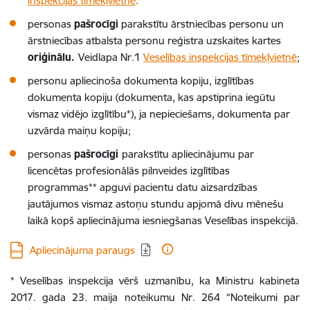
inspekcijas tīmekļvietnē
.
personas
pašrocīgi
parakstītu ārstniecības personu un
ārstniecības atbalsta personu reģistra uzskaites kartes
oriģinālu.
Veidlapa Nr.1
Veselības inspekcijas tīmekļvietnē
;
personu apliecinoša dokumenta kopiju, izglītības
dokumenta kopiju (dokumenta, kas apstiprina iegūtu
vismaz vidējo izglītību*), ja nepieciešams, dokumenta par
uzvārda maiņu kopiju;
personas
pašrocīgi
parakstītu apliecinājumu par
licencētas profesionālās pilnveides izglītības
programmas** apguvi pacientu datu aizsardzības
jautājumos vismaz astoņu stundu apjomā divu mēnešu
laikā kopš apliecinājuma iesniegšanas Veselības inspekcijā.
Lejupielādēt:
Apliecinājuma paraugs
* Veselības inspekcija vērš uzmanību, ka Ministru kabineta
2017. gada 23. maija noteikumu Nr. 264 “Noteikumi par