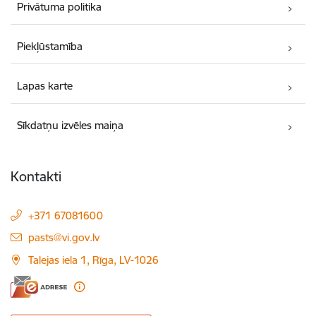
Privātuma politika
Piekļūstamība
Lapas karte
Sīkdatņu izvēles maiņa
Kontakti
+371 67081600
E-pasts:
pasts@vi.gov.lv
Talejas iela 1, Rīga, LV-1026