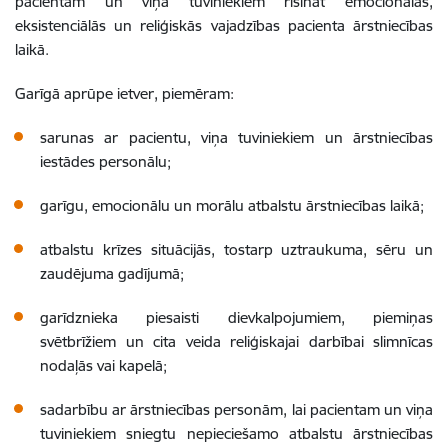
pacientam un viņa tuviniekiem risināt emocionālās,
eksistenciālās un reliģiskās vajadzības pacienta ārstniecības
laikā.
Garīgā aprūpe ietver, piemēram:
sarunas ar pacientu, viņa tuviniekiem un ārstniecības
iestādes personālu;
garīgu, emocionālu un morālu atbalstu ārstniecības laikā;
atbalstu krīzes situācijās, tostarp uztraukuma, sēru un
zaudējuma gadījumā;
garīdznieka piesaisti dievkalpojumiem, piemiņas
svētbrīžiem un cita veida reliģiskajai darbībai slimnīcas
nodaļās vai kapelā;
sadarbību ar ārstniecības personām, lai pacientam un viņa
tuviniekiem sniegtu nepieciešamo atbalstu ārstniecības