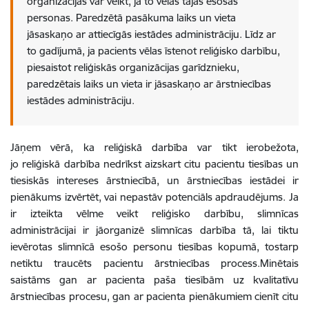
organizācijas var veikt, ja to vēlas tajās esošās
personas. Paredzētā pasākuma laiks un vieta
jāsaskaņo ar attiecīgās iestādes administrāciju. Līdz ar
to gadījumā, ja pacients vēlas īstenot reliģisko darbību,
piesaistot reliģiskās organizācijas garīdznieku,
paredzētais laiks un vieta ir jāsaskaņo ar ārstniecības
iestādes administrāciju.
Jāņem vērā, ka reliģiskā darbība var tikt ierobežota,
jo reliģiskā darbība nedrīkst aizskart citu pacientu tiesības un
tiesiskās intereses ārstniecībā, un ārstniecības iestādei ir
pienākums izvērtēt, vai nepastāv potenciāls apdraudējums. Ja
ir izteikta vēlme veikt reliģisko darbību, slimnīcas
administrācijai ir jāorganizē slimnīcas darbība tā, lai tiktu
ievērotas slimnīcā esošo personu tiesības kopumā, tostarp
netiktu traucēts pacientu ārstniecības process.Minētais
saistāms gan ar pacienta paša tiesībām uz kvalitatīvu
ārstniecības procesu, gan ar pacienta pienākumiem cienīt citu