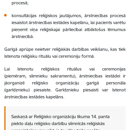
procesā;
konsultācijas reliģiskos jautājumos, ārstniecības procesā
iesaistot ārstniecības iestādes kapelānu, lai pacients varētu
pieņemt viņa reliģiskajai pārliecībai atbilstošus lēmumus
ārstniecībā.
Garīgā aprūpe neietver reliģiskās darbības veikšanu, kas tiek
īstenota reliģisku rituālu vai ceremoniju formā.
Lai īstenotu reliģiskos rituālus vai ceremonijas
(piemēram, slimnieku sakramentu), ārstniecības iestādei ir
jāorganizē reliģisko organizāciju garīgā personāla
(garīdznieku) piesaiste. Garīdznieku piesaisti var īstenot
ārstniecības iestādes kapelāns.
Saskaņā ar Reliģisko organizāciju likuma 14. panta
piekto daļu reliģisko darbību slimnīcās reliģiskās