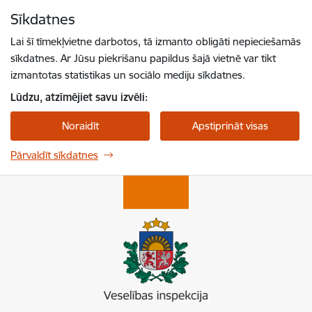
Pāriet uz lapas saturu
Sīkdatnes
Spied
lai meklētu
Enter
Lai šī tīmekļvietne darbotos, tā izmanto obligāti nepieciešamās
sīkdatnes. Ar Jūsu piekrišanu papildus šajā vietnē var tikt
izmantotas statistikas un sociālo mediju sīkdatnes.
Lūdzu, atzīmējiet savu izvēli:
Noraidīt
Apstiprināt visas
Pārvaldīt sīkdatnes
Veselības inspekcija