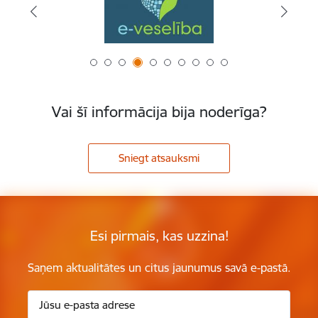
Vai šī informācija bija noderīga?
Sniegt atsauksmi
Esi pirmais, kas uzzina!
Saņem aktualitātes un citus jaunumus savā e-pastā.