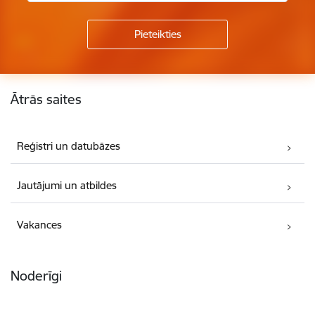
Kājene
Ātrās saites
Reģistri un datubāzes
Jautājumi un atbildes
Vakances
Noderīgi