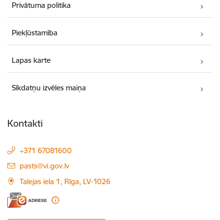
Privātuma politika
Piekļūstamība
Lapas karte
Sīkdatņu izvēles maiņa
Kontakti
+371 67081600
E-pasts:
pasts@vi.gov.lv
Talejas iela 1, Rīga, LV-1026