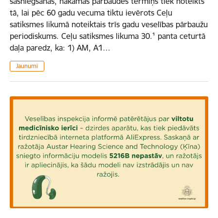
sasniegšanas, nākamās pārbaudes termiņš tiek noteikts
tā, lai pēc 60 gadu vecuma tiktu ievērots Ceļu
satiksmes likumā noteiktais trīs gadu veselības pārbaužu
periodiskums. Ceļu satiksmes likuma 30.¹ panta ceturtā
daļa paredz, ka: 1) AM, A1…
Jaunumi