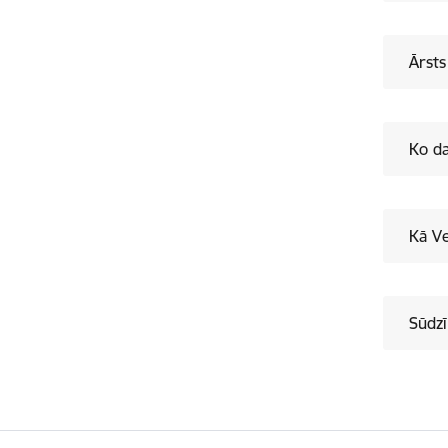
Ārsts
Ko da
Kā Ve
Sūdzī