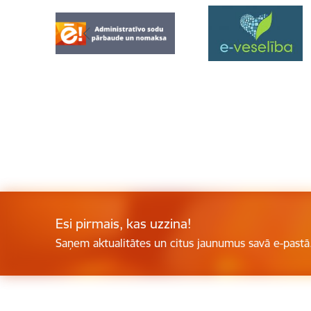
Esi pirmais, kas uzzina!
Saņem aktualitātes un citus jaunumus savā e-pastā