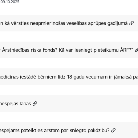
: 09.10.2025.
n kā vērsties neapmierinošas veselības aprūpes gadījumā
r Ārstniecības riska fonds? Kā var iesniegt pieteikumu ĀRF?”
edicīnas iestādē bērniem līdz 18 gadu vecumam ir jāmaksā p
espējas lapas
espējams pateikties ārstam par sniegto palīdzību?