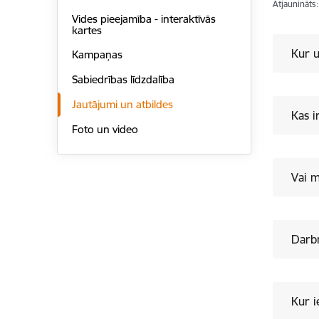
Atjaunināts
Vides pieejamība - interaktīvās
kartes
Kur u
Kampaņas
Sabiedrības līdzdalība
Jautājumi un atbildes
Kas i
Foto un video
Vai m
Darbn
Kur i