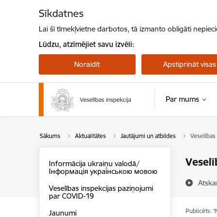
Pāriet uz lapas saturu
Sīkdatnes
Lai šī tīmekļvietne darbotos, tā izmanto obligāti nepiec
Lūdzu, atzīmējiet savu izvēli:
Noraidīt
Apstiprināt visas
Par mums
Sākums
Aktualitātes
Jautājumi un atbildes
Veselības 
Veselī
Informācija ukraiņu valodā/
Інформація українською мовою
Atska
Veselības inspekcijas paziņojumi
par COVID-19
Publicēts: 
Jaunumi