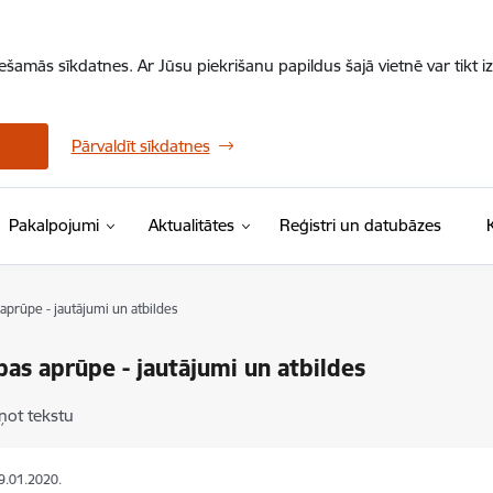
iešamās sīkdatnes. Ar Jūsu piekrišanu papildus šajā vietnē var tikt i
Pārvaldīt sīkdatnes
Pakalpojumi
Aktualitātes
Reģistri un datubāzes
aprūpe - jautājumi un atbildes
bas aprūpe - jautājumi un atbildes
ņot tekstu
19.01.2020.