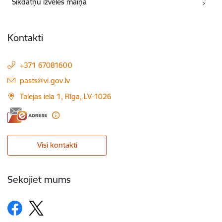
Sīkdatņu izvēles maiņa
Kontakti
+371 67081600
E-pasts:
pasts@vi.gov.lv
Talejas iela 1, Rīga, LV-1026
Visi kontakti
Sekojiet mums