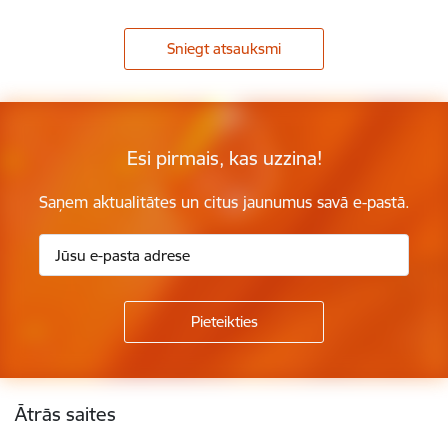
Sniegt atsauksmi
Esi pirmais, kas uzzina!
Saņem aktualitātes un citus jaunumus savā e-pastā.
Kājene
Ātrās saites