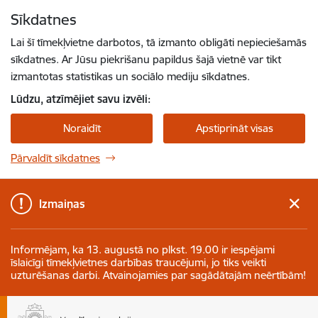
Pāriet uz lapas saturu
Sīkdatnes
Spied
lai meklētu
Enter
Lai šī tīmekļvietne darbotos, tā izmanto obligāti nepieciešamās
sīkdatnes. Ar Jūsu piekrišanu papildus šajā vietnē var tikt
izmantotas statistikas un sociālo mediju sīkdatnes.
Lūdzu, atzīmējiet savu izvēli:
Noraidīt
Apstiprināt visas
Pārvaldīt sīkdatnes
Izmaiņas
Informējam, ka 13. augustā no plkst. 19.00 ir iespējami
īslaicīgi tīmekļvietnes darbības traucējumi, jo tiks veikti
uzturēšanas darbi. Atvainojamies par sagādātajām neērtībām!