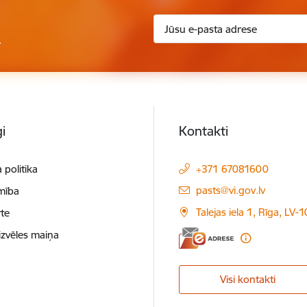
.
i
Kontakti
 politika
+371 67081600
E-pasts:
pasts@vi.gov.lv
mība
Talejas iela 1, Rīga, LV-
te
izvēles maiņa
Visi kontakti