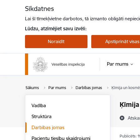
Pāriet uz lapas saturu
Sīkdatnes
Lai šī tīmekļvietne darbotos, tā izmanto obligāti nepiec
Lūdzu, atzīmējiet savu izvēli:
Noraidīt
Apstiprināt visas
Par mums
Sākums
Par mums
Darbības jomas
Ķīmija un kosmē
Ķīmija
Vadība
Struktūra
Atska
Darbības jomas
Publicēts: 
Pacientu tiesību skaidrojumi