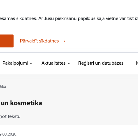
iešamās sīkdatnes. Ar Jūsu piekrišanu papildus šajā vietnē var tikt i
Pārvaldīt sīkdatnes
Pakalpojumi
Aktualitātes
Reģistri un datubāzes
tika
 un kosmētika
ņot tekstu
19.03.2020.