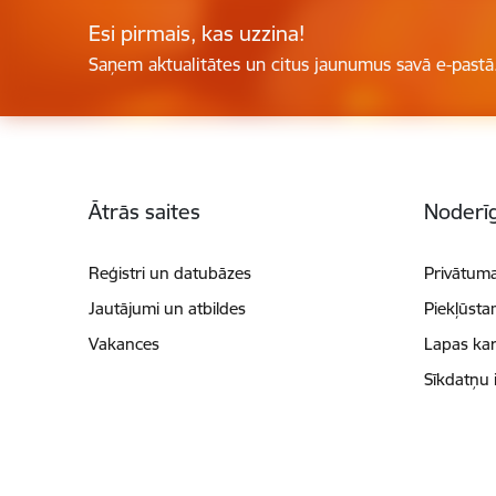
Esi pirmais, kas uzzina!
Saņem aktualitātes un citus jaunumus savā e-pastā
Kājene
Ātrās saites
Noderīg
Reģistri un datubāzes
Privātuma
Jautājumi un atbildes
Piekļūsta
Vakances
Lapas kar
Sīkdatņu 