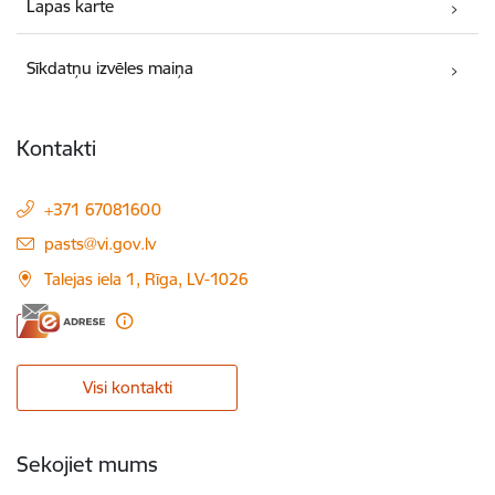
Lapas karte
Sīkdatņu izvēles maiņa
Kontakti
+371 67081600
E-pasts:
pasts@vi.gov.lv
Talejas iela 1, Rīga, LV-1026
Visi kontakti
Sekojiet mums