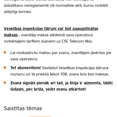
izskatīšanu nereglamentē citi normatīvie akti, kuros noteikti
atšķirīgi termiņi.
Veselības inspekcijas tālruņi var būt paaugstinātas
maksas
- zvanītājs maksā atbilstoši sava operatora
noteiktajiem tarifiem zvaniem uz CSC Telecom tīklu
Lai noskaidrotu maksu par zvanu, zvanītājam jāvēršas pie
sava operatora.
Tet abonentiem!
Sastādot Veselības inspekcijas tālruņa
numuru un tā priekšā liekot 108, zvans būs bez maksas.
Zvana signāls pienāk arī tad, ja līnija ir aizņemta, tādēļ
lūdzam, pēc brīža, veikt zvanu atkārtoti!
Saistītas tēmas