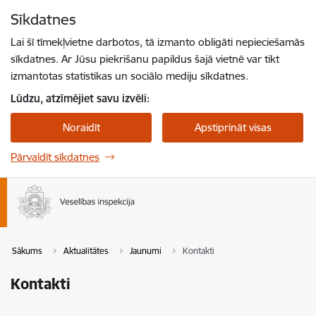
Pāriet uz lapas saturu
Sīkdatnes
Spied
lai meklētu
Enter
Lai šī tīmekļvietne darbotos, tā izmanto obligāti nepieciešamās
sīkdatnes. Ar Jūsu piekrišanu papildus šajā vietnē var tikt
izmantotas statistikas un sociālo mediju sīkdatnes.
Lūdzu, atzīmējiet savu izvēli:
Noraidīt
Apstiprināt visas
Pārvaldīt sīkdatnes
Sākums
Aktualitātes
Jaunumi
Kontakti
Kontakti