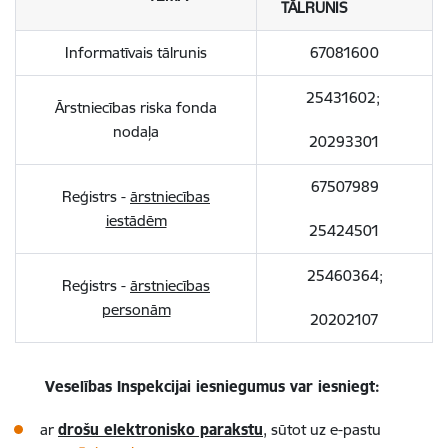
TĀLRUNIS
Informatīvais tālrunis
67081600
25431602;
Ārstniecības riska fonda
nodaļa
20293301
67507989
Reģistrs -
ārstniecības
iestādēm
25424501
25460364;
Reģistrs -
ārstniecības
personām
20202107
Veselības Inspekcijai iesniegumus var iesniegt:
ar
drošu elektronisko parakstu
, sūtot uz e-pastu