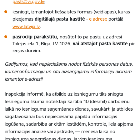
pasts@vi.gov.lv
;
iesniegt, izmantojot tiešsaistes formas (veidlapas), kuras
pieejamas
digitālajā pasta kastītē
-
e adrese
portālā
www.latvija.lv
.
pa
š
rocīgi parakstītu
,
nosūtot to pa pastu uz adresi
Talejas iela 1, Rīga, LV-1026,
vai atstājot pasta kastītē
pie
ieejas durvīm.
Gadījumos, kad nepieciešams nodot fiziskās personas datus,
komercinformāciju un citu aizsargājamu informāciju aicinām
izmantot e-adresi!
Inspekcija informē, ka atbilde uz iesniegumu tiks sniegta
Iesniegumu likumā noteiktajā kārtībā 10 (desmit) darbdienu
laikā no iesnieguma saņemšanas dienas, savukārt, ja atbildes
sagatavošanai būs nepieciešama papildu informācijas
iegūšana, sadarbība ar citām iestādēm, kontrole, liela apjoma
informācijas analīze vai apstrāde, — mēneša laikā no
iesnieguma saņemšanas dienas, ja vien iesnieguma