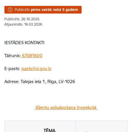
Publicēts
pirms vairāk nekā 5 gadiem
Publicēts: 26.10.2020.
Atjaunināts: 16.03.2026.
IESTĀDES KONTAKTI
Tālrunis:
67081600
E-pasts:
pasts@vi.gov.lv
Adrese: Talejas iela 1, Rīga, LV-1026
Klientu apkalpošana Inspekcijā
TĒMA