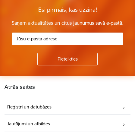
Esi pirmais, kas uzzina!
Saņem aktualitātes un citus jaunumus savā e-pastā.
Kājene
Ātrās saites
Reģistri un datubāzes
Jautājumi un atbildes