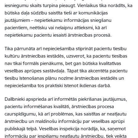
iesniegumu skaits turpina pieaugt. Vienlaikus tika norādīts, ka
būtiska daļa sūdzību saistīta tieši ar komunikācijas
jautājumiem – nepietiekamu informācijas sniegšanu
pacientiem, neētisku vai nelaipnu attieksmi, kā arī
nepietiekamu pacientu iesaisti ārstniecības procesā.
Tika pārrunāta arī nepieciešamība stiprināt pacientu tiesību
kultūru ārstniecības iestādēs, uzsverot, ka pacientu tiesības
nav tikai formāls pienākums, bet gan būtiska kvalitatīvas
veselības aprūpes sastāvdaļa. Tāpat tika akcentēta pacientu
tiesību īstenošanas plānu nozīme ārstniecības iestādēs un
nepieciešamība tos praktiski īstenot ikdienas darbā.
Dalībnieki apsprieda arī informētās piekrišanas jautājumus,
pacientu informēšanas kvalitāti, ārstniecības procesa
caurspīdīgumu, kā arī problēmas, kas saistītas ar neatļautu
ārstniecību un maldinošu informāciju par veselības aprūpi
publiskajā telpā.
Veselības inspekcija
norādīja, ka, saņemot
informāciju par iespējamu neatļautu ārstniecību, tiek veikta