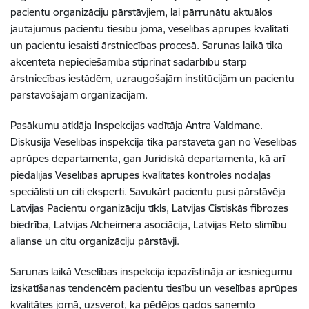
pacientu organizāciju pārstāvjiem, lai pārrunātu aktuālos
jautājumus pacientu tiesību jomā, veselības aprūpes kvalitāti
un pacientu iesaisti ārstniecības procesā. Sarunas laikā tika
akcentēta nepieciešamība stiprināt sadarbību starp
ārstniecības iestādēm, uzraugošajām institūcijām un pacientu
pārstāvošajām organizācijām.
Pasākumu atklāja Inspekcijas vadītāja
Antra Valdmane
.
Diskusijā
Veselības inspekcija
tika pārstāvēta gan no Veselības
aprūpes departamenta, gan Juridiskā departamenta, kā arī
piedalījās Veselības aprūpes kvalitātes kontroles nodaļas
speciālisti un citi eksperti. Savukārt pacientu pusi pārstāvēja
Latvijas Pacientu organizāciju tīkls
,
Latvijas Cistiskās fibrozes
biedrība
,
Latvijas Alcheimera asociācija
,
Latvijas Reto slimību
alianse
un citu organizāciju pārstāvji.
Sarunas laikā
Veselības inspekcija
iepazīstināja ar iesniegumu
izskatīšanas tendencēm pacientu tiesību un veselības aprūpes
kvalitātes jomā, uzsverot, ka pēdējos gados saņemto