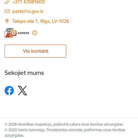
+371 67081600
E-pasts:
pasts@vi.gov.lv
Talejas iela 1, Rīga, LV-1026
Visi kontakti
Sekojiet mums
© 2026 Veselības inspekcija, publicētā satura visas tiesības aizsargātas.
© 2020 Valsts kanceleja, Tīmekļvietņu vienotās platformas visas tiesības
aizsargātas.