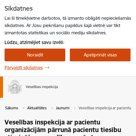
Pāriet uz lapas saturu
Sīkdatnes
Spied
lai meklētu
Enter
Lai šī tīmekļvietne darbotos, tā izmanto obligāti nepieciešamās
sīkdatnes. Ar Jūsu piekrišanu papildus šajā vietnē var tikt
izmantotas statistikas un sociālo mediju sīkdatnes.
Lūdzu, atzīmējiet savu izvēli:
Noraidīt
Apstiprināt visas
Pārvaldīt sīkdatnes
Sākums
Aktualitātes
Jaunumi
Veselības inspekcija ar pacientu o
Veselības inspekcija ar pacientu
organizācijām pārrunā pacientu tiesību