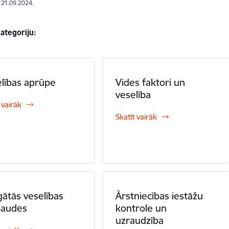
: 21.09.2024.
kategoriju:
lības aprūpe
Vides faktori un
veselība
 vairāk
Skatīt vairāk
gātās veselības
Ārstniecības iestāžu
baudes
kontrole un
uzraudzība