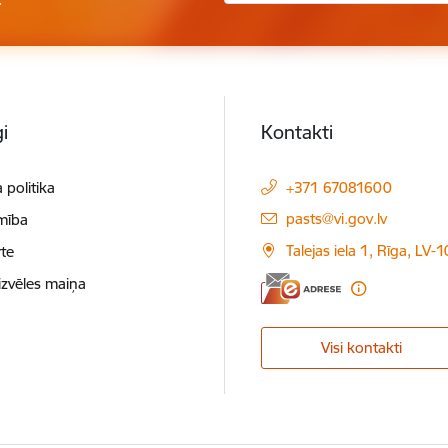
i
Kontakti
 politika
+371 67081600
E-pasts:
pasts@vi.gov.lv
mība
Talejas iela 1, Rīga, LV-
te
izvēles maiņa
Visi kontakti