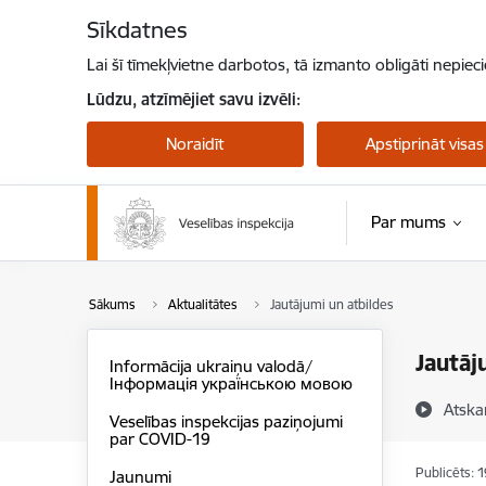
Pāriet uz lapas saturu
Sīkdatnes
Lai šī tīmekļvietne darbotos, tā izmanto obligāti nepiec
Lūdzu, atzīmējiet savu izvēli:
Noraidīt
Apstiprināt visas
Par mums
Sākums
Aktualitātes
Jautājumi un atbildes
Jautāj
Informācija ukraiņu valodā/
Інформація українською мовою
Atska
Veselības inspekcijas paziņojumi
par COVID-19
Publicēts: 
Jaunumi