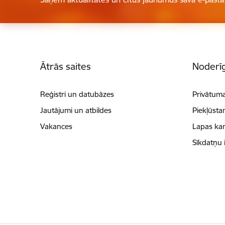
Kājene
Ātrās saites
Noderīg
Reģistri un datubāzes
Privātuma
Jautājumi un atbildes
Piekļūsta
Vakances
Lapas kar
Sīkdatņu 