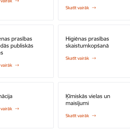
 vairāk
Skatīt vairāk
ēnas prasības
Higiēnas prasības
dās publiskās
skaistumkopšanā
ās
Skatīt vairāk
 vairāk
ācija
Ķīmiskās vielas un
maisījumi
 vairāk
Skatīt vairāk