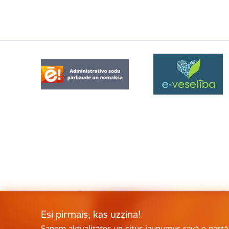
Esi pirmais, kas uzzina!
Saņem aktualitātes un citus jaunumus savā e-pastā