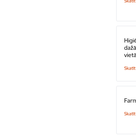
Skatīt
Higi
dažā
viet
Skatīt
Farm
Skatīt