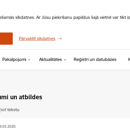
iešamās sīkdatnes. Ar Jūsu piekrišanu papildus šajā vietnē var tikt i
Pārvaldīt sīkdatnes
Pakalpojumi
Aktualitātes
Reģistri un datubāzes
umi un atbildes
ņot tekstu
19.03.2020.