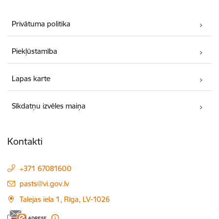
Privātuma politika
Piekļūstamība
Lapas karte
Sīkdatņu izvēles maiņa
Kontakti
+371 67081600
E-pasts:
pasts@vi.gov.lv
Talejas iela 1, Rīga, LV-1026