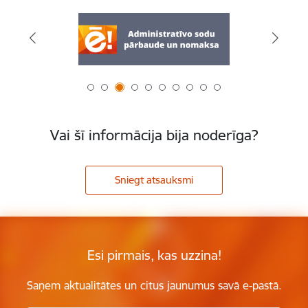
Vai šī informācija bija noderīga?
Sniegt atsauksmi
Esi pirmais, kas uzzina!
Saņem aktualitātes un citus jaunumus savā e-pastā.