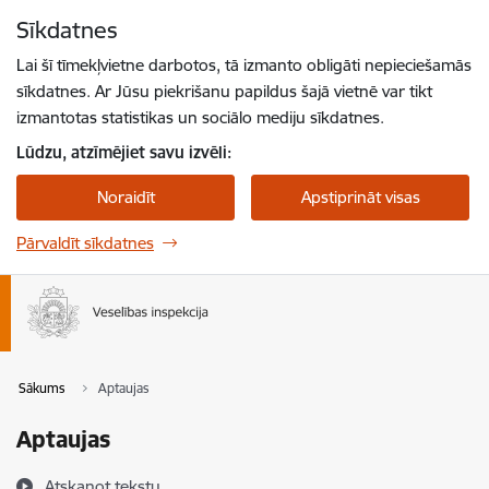
Pāriet uz lapas saturu
Sīkdatnes
Spied
lai meklētu
Enter
Lai šī tīmekļvietne darbotos, tā izmanto obligāti nepieciešamās
sīkdatnes. Ar Jūsu piekrišanu papildus šajā vietnē var tikt
izmantotas statistikas un sociālo mediju sīkdatnes.
Lūdzu, atzīmējiet savu izvēli:
Noraidīt
Apstiprināt visas
Pārvaldīt sīkdatnes
Sākums
Aptaujas
Aptaujas
Atskaņot tekstu