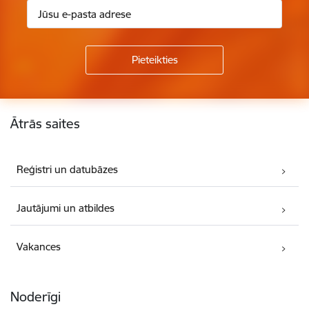
Kājene
Ātrās saites
Reģistri un datubāzes
Jautājumi un atbildes
Vakances
Noderīgi