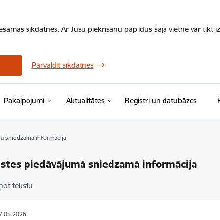
iešamās sīkdatnes. Ar Jūsu piekrišanu papildus šajā vietnē var tikt i
Pārvaldīt sīkdatnes
Pakalpojumi
Aktualitātes
Reģistri un datubāzes
mā sniedzamā informācija
istes piedāvājumā sniedzamā informācija
ņot tekstu
27.05.2026.