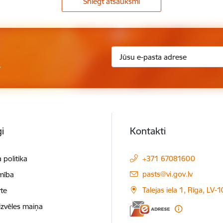
Sniegt atsauksmi
.
i
Kontakti
 politika
+371 67081600
E-pasts:
pasts@vi.gov.lv
mība
Talejas iela 1, Rīga, LV-
te
izvēles maiņa