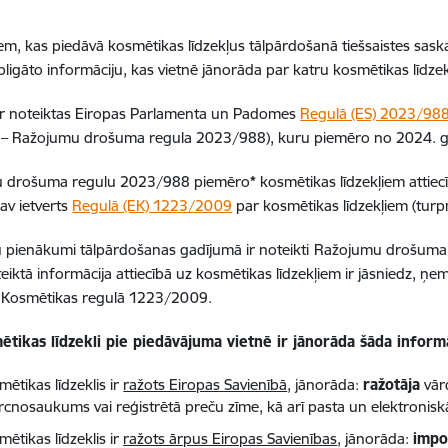
m, kas piedāvā kosmētikas līdzekļus tālpārdošanā tiešsaistes saskar
ligāto informāciju, kas vietnē jānorāda par katru kosmētikas līdzekl
ir noteiktas Eiropas Parlamenta un Padomes
Regulā (ES) 2023/98
 – Ražojumu drošuma regula 2023/988), kuru piemēro no 2024. 
 drošuma regulu 2023/988 piemēro
*
kosmētikas līdzekļiem attiec
av ietverts
Regulā (EK) 1223/2009
par kosmētikas līdzekļiem (tur
pienākumi tālpārdošanas gadījumā ir noteikti
Ražojumu drošuma r
eiktā informācija attiecībā uz kosmētikas līdzekļiem ir jāsniedz, ņe
s Kosmētikas regulā 1223/2009.
ētikas līdzekli pie piedāvājuma vietnē ir jānorāda šāda informā
mētikas līdzeklis ir
ražots Eiropas Savienībā
, jānorāda:
ražotāja
vār
cnosaukums vai reģistrētā preču zīme, kā arī pasta un elektroniskā
mētikas līdzeklis ir
ražots ārpus Eiropas Savienības
, jānorāda:
impo