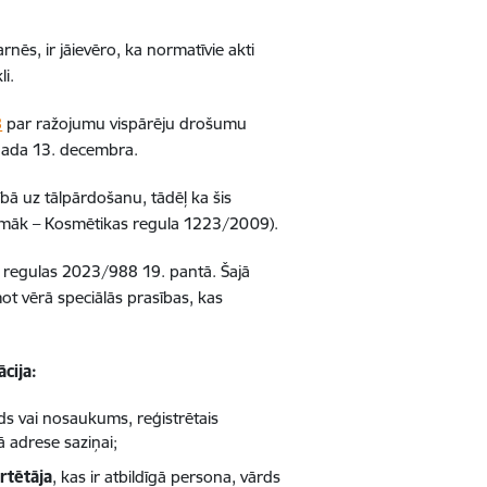
nēs, ir jāievēro, ka normatīvie akti
i.
8
par ražojumu vispārēju drošumu
gada 13. decembra.
ībā uz tālpārdošanu, tādēļ ka šis
pmāk – Kosmētikas regula 1223/2009).
egulas 2023/988 19. pantā. Šajā
mot vērā speciālās prasības, kas
cija:
ds vai nosaukums, reģistrētais
 adrese saziņai;
rtētāja
, kas ir atbildīgā persona, vārds