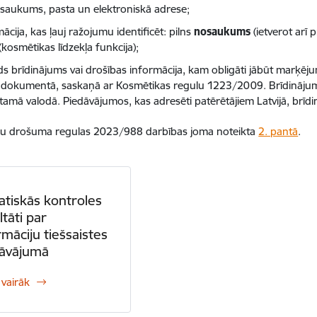
osaukums, pasta un elektroniskā adrese;
ācija, kas ļauj ražojumu identificēt: pilns
nosaukums
(ietverot arī pr
(kosmētikas līdzekļa funkcija);
ds brīdinājums vai drošības informācija, kam obligāti jābūt marķēj
dokumentā, saskaņā ar Kosmētikas regulu 1223/2009. Brīdinājumi 
tamā valodā. Piedāvājumos, kas adresēti patērētājiem Latvijā, brīdi
u drošuma regulas 2023/988 darbības joma noteikta
2. pantā
.
tiskās kontroles
ltāti par
rmāciju tiešsaistes
dāvājumā
 vairāk