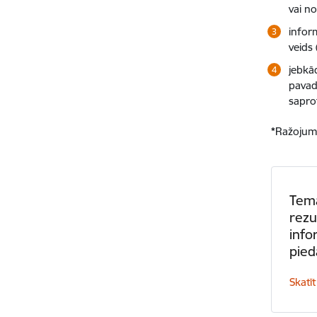
vai n
inform
veids 
jebkā
pavad
sapro
*
Ražojum
Tema
rezu
info
pie
Skatīt