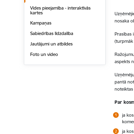
Vides pieejamība - interaktīvās
kartes
Uzņēmējie
nosaka ob
Kampaņas
Sabiedrības līdzdalība
Prasības 
(turpmāk
Jautājumi un atbildes
Foto un video
Ražojumu
aspekts n
Uzņēmēju 
pantā not
noteikta
Par kosm
ja kos
komer
ja kos