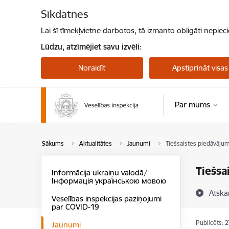
Pāriet uz lapas saturu
Sīkdatnes
Lai šī tīmekļvietne darbotos, tā izmanto obligāti nepiec
Lūdzu, atzīmējiet savu izvēli:
Noraidīt
Apstiprināt visas
Par mums
Sākums
Aktualitātes
Jaunumi
Tiešsaistes piedāvāju
Tiešsa
Informācija ukraiņu valodā/
Інформація українською мовою
Atska
Veselības inspekcijas paziņojumi
par COVID-19
Publicēts: 
Jaunumi