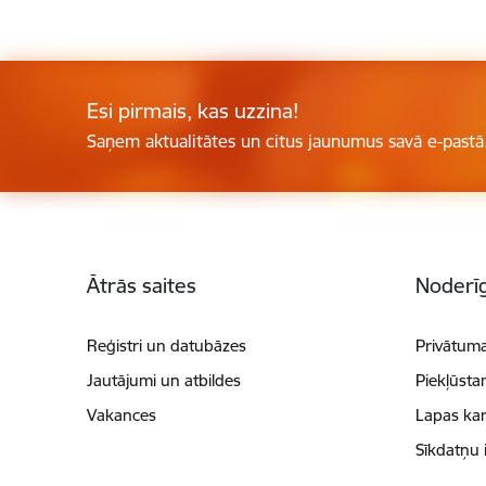
Esi pirmais, kas uzzina!
Saņem aktualitātes un citus jaunumus savā e-pastā
Kājene
Ātrās saites
Noderīg
Reģistri un datubāzes
Privātuma
Jautājumi un atbildes
Piekļūsta
Vakances
Lapas kar
Sīkdatņu 