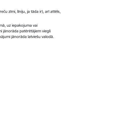
eču zīmi, līniju, ja tāda ir), arī attēls,
umā, uz iepakojuma vai
jānorāda patērētājiem viegli
nājumi jānorāda latviešu valodā.