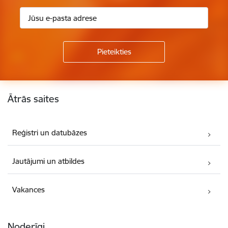
Kājene
Ātrās saites
Reģistri un datubāzes
Jautājumi un atbildes
Vakances
Noderīgi