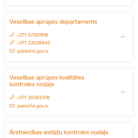
Veselības aprūpes departaments
+371 67357816
+371 22026643
E-pasts:
pasts@vi.gov.lv
Veselības aprūpes kvalitātes
kontroles nodaļa
+371 20283318
E-pasts:
pasts@vi.gov.lv
Ārstniecības iestāžu kontroles nodaļa