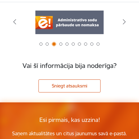
Vai šī informācija bija noderīga?
Sniegt atsauksmi
Esi pirmais, kas uzzina!
Saņem aktualitātes un citus jaunumus savā e-pastā.