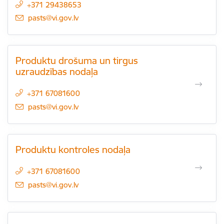
+371 29438653
E-pasts:
pasts@vi.gov.lv
Produktu drošuma un tirgus
uzraudzības nodaļa
+371 67081600
E-pasts:
pasts@vi.gov.lv
Produktu kontroles nodaļa
+371 67081600
E-pasts:
pasts@vi.gov.lv