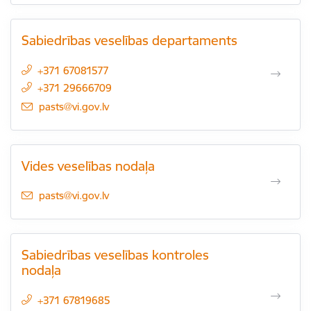
Sabiedrības veselības departaments
+371 67081577
+371 29666709
E-pasts:
pasts@vi.gov.lv
Vides veselības nodaļa
E-pasts:
pasts@vi.gov.lv
Sabiedrības veselības kontroles
nodaļa
+371 67819685