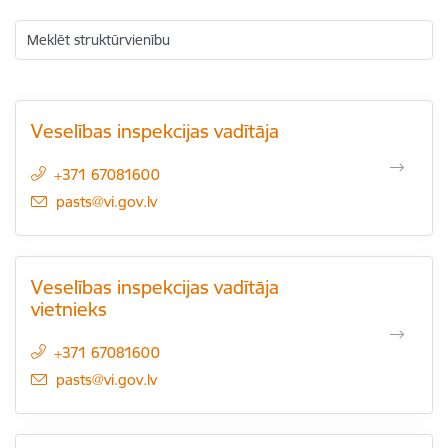
Meklēt struktūrvienību
Veselības inspekcijas vadītāja
+371 67081600
E-pasts:
pasts@vi.gov.lv
Veselības inspekcijas vadītāja
vietnieks
+371 67081600
E-pasts:
pasts@vi.gov.lv