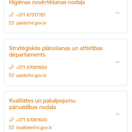
Higiēnas novērtēšanas nodaļa
+371 67317787
E-pasts:
pasts@vi.gov.lv
Stratēģiskās plānošanas un attīstības
departaments
+371 67081600
E-pasts:
pasts@vi.gov.lv
Kvalitātes un pakalpojumu
pārvaldības nodaļa
+371 67081600
E-pasts:
kvalitate@vi.gov.lv