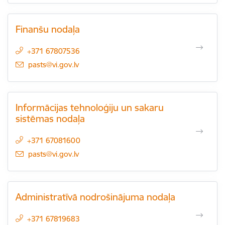
Finanšu nodaļa
+371 67807536
E-pasts:
pasts@vi.gov.lv
Informācijas tehnoloģiju un sakaru
sistēmas nodaļa
+371 67081600
E-pasts:
pasts@vi.gov.lv
Administratīvā nodrošinājuma nodaļa
+371 67819683