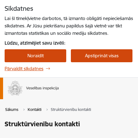
Pāriet uz lapas saturu
Sīkdatnes
Spied
lai meklētu
Enter
Lai šī tīmekļvietne darbotos, tā izmanto obligāti nepieciešamās
sīkdatnes. Ar Jūsu piekrišanu papildus šajā vietnē var tikt
izmantotas statistikas un sociālo mediju sīkdatnes.
Lūdzu, atzīmējiet savu izvēli:
Noraidīt
Apstiprināt visas
Pārvaldīt sīkdatnes
Sākums
Kontakti
Struktūrvienību kontakti
Struktūrvienību kontakti