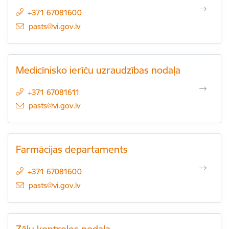
+371 67081600
E-pasts:
pasts@vi.gov.lv
Medicīnisko ierīču uzraudzības nodaļa
+371 67081611
E-pasts:
pasts@vi.gov.lv
Farmācijas departaments
+371 67081600
E-pasts:
pasts@vi.gov.lv