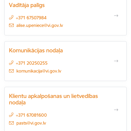
Vadītāja palīgs
+371 67507984
E-pasts:
alise.upeniece@vi.gov.lv
Komunikācijas nodaļa
+371 20250255
E-pasts:
komunikacija@vi.gov.lv
Klientu apkalpošanas un lietvedības
nodaļa
+371 67081600
E-pasts:
pasts@vi.gov.lv