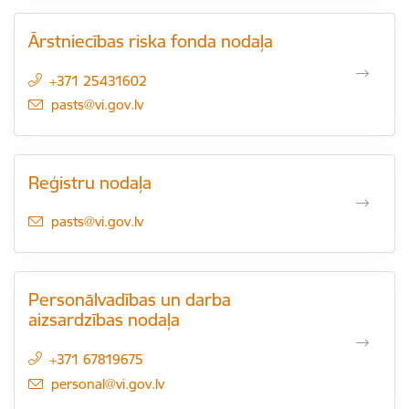
Ārstniecības riska fonda nodaļa
+371 25431602
E-pasts:
pasts@vi.gov.lv
Reģistru nodaļa
E-pasts:
pasts@vi.gov.lv
Personālvadības un darba
aizsardzības nodaļa
+371 67819675
E-pasts:
personal@vi.gov.lv