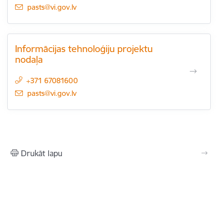
E-pasts:
pasts@vi.gov.lv
Informācijas tehnoloģiju projektu
nodaļa
+371 67081600
E-pasts:
pasts@vi.gov.lv
Drukāt lapu