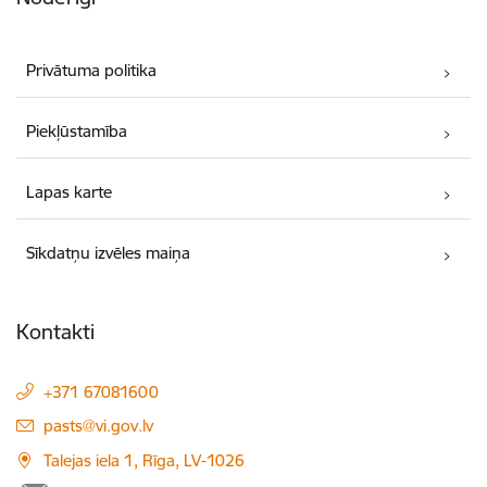
Privātuma politika
Piekļūstamība
Lapas karte
Sīkdatņu izvēles maiņa
Kontakti
+371 67081600
E-pasts:
pasts@vi.gov.lv
Talejas iela 1, Rīga, LV-1026