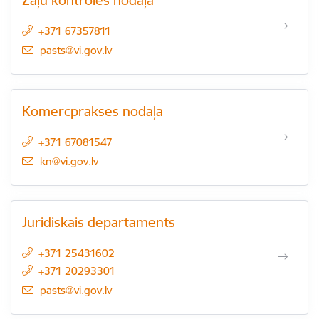
Zāļu kontroles nodaļa
+371 67357811
E-pasts:
pasts@vi.gov.lv
Komercprakses nodaļa
+371 67081547
E-pasts:
kn@vi.gov.lv
Juridiskais departaments
+371 25431602
+371 20293301
E-pasts:
pasts@vi.gov.lv