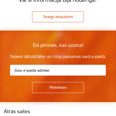
Sniegt atsauksmi
Esi pirmais, kas uzzina!
Saņem aktualitātes un citus jaunumus savā e-pastā.
Kājene
Ātrās saites