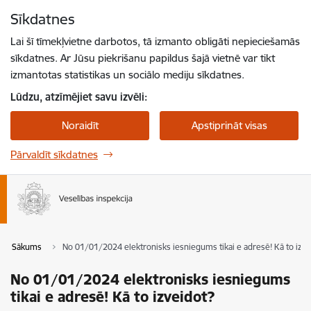
Pāriet uz lapas saturu
Sīkdatnes
Spied
lai meklētu
Enter
Lai šī tīmekļvietne darbotos, tā izmanto obligāti nepieciešamās
sīkdatnes. Ar Jūsu piekrišanu papildus šajā vietnē var tikt
izmantotas statistikas un sociālo mediju sīkdatnes.
Lūdzu, atzīmējiet savu izvēli:
Noraidīt
Apstiprināt visas
Pārvaldīt sīkdatnes
Sākums
No 01/01/2024 elektronisks iesniegums tikai e adresē! Kā to izve
No 01/01/2024 elektronisks iesniegums
tikai e adresē! Kā to izveidot?