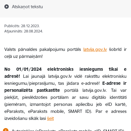
Atskaņot tekstu
Publicēts: 28.12.2023.
Atjaunināts: 28.08.2024.
Valsts pārvaldes pakalpojumu portāls
latvija.gov.lv
šobrīd ir
ceļā uz pārmaiņām!
No 01/01/2024 elektronisks iesniegums tikai e
adresē!
Lai jaunajā latvija.gov.lv vidē rakstītu elektronisku
iesniegumu/pieprasījumu, tas jādara e-adresē!
E-adrese ir
personalizēta pastkastīte
portālā latvija.gov.lv. Tai var
piekļūt, pieslēdzoties portālam ar savu digitālo identitāti
(piemēram, izmantojot personas apliecību jeb eID kartē,
eParaksts, eParaksts mobile, SMART ID).
Par e adreses
izveidošanu sīkāk lasi
šeit