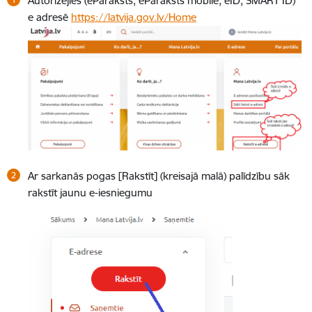
Autorizējies (eParaksts, eParaksts mobile, eID, SMART ID)
e adresē
https://latvija.gov.lv/Home
Ar sarkanās pogas [Rakstīt] (kreisajā malā) palīdzību sāk
rakstīt jaunu e-iesniegumu