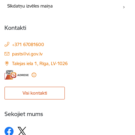
Sīkdatņu izvēles maiņa
Kontakti
+371 67081600
E-pasts:
pasts@vi.gov.lv
Talejas iela 1, Rīga, LV-1026
Visi kontakti
Sekojiet mums