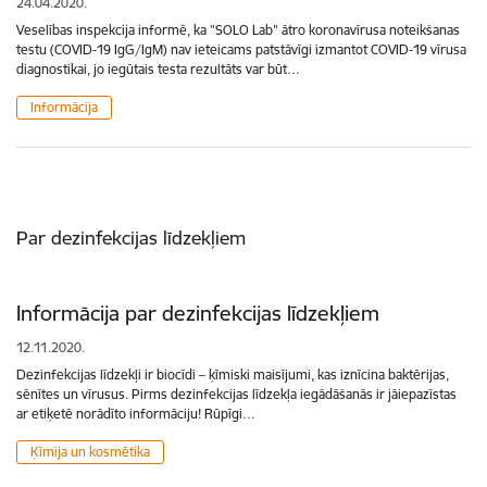
24.04.2020.
Veselības inspekcija informē, ka "SOLO Lab" ātro koronavīrusa noteikšanas
testu (COVID-19 IgG/IgM) nav ieteicams patstāvīgi izmantot COVID-19 vīrusa
diagnostikai, jo iegūtais testa rezultāts var būt…
Informācija
Par dezinfekcijas līdzekļiem
Informācija par dezinfekcijas līdzekļiem
12.11.2020.
Dezinfekcijas līdzekļi ir biocīdi – ķīmiski maisījumi, kas iznīcina baktērijas,
sēnītes un vīrusus. Pirms dezinfekcijas līdzekļa iegādāšanās ir jāiepazīstas
ar etiķetē norādīto informāciju! Rūpīgi…
Ķīmija un kosmētika