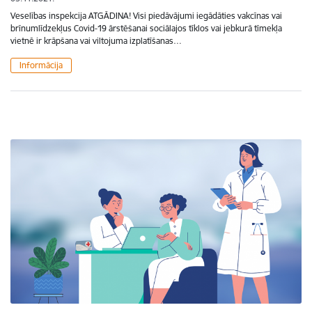
Veselības inspekcija ATGĀDINA! Visi piedāvājumi iegādāties vakcīnas vai
brīnumlīdzekļus Covid-19 ārstēšanai sociālajos tīklos vai jebkurā tīmekļa
vietnē ir krāpšana vai viltojuma izplatīšanas…
Informācija