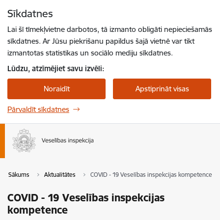
Pāriet uz lapas saturu
Sīkdatnes
Spied
lai meklētu
Enter
Lai šī tīmekļvietne darbotos, tā izmanto obligāti nepieciešamās
sīkdatnes. Ar Jūsu piekrišanu papildus šajā vietnē var tikt
izmantotas statistikas un sociālo mediju sīkdatnes.
Lūdzu, atzīmējiet savu izvēli:
Noraidīt
Apstiprināt visas
Pārvaldīt sīkdatnes
Sākums
Aktualitātes
COVID - 19 Veselības inspekcijas kompetence
COVID - 19 Veselības inspekcijas
kompetence