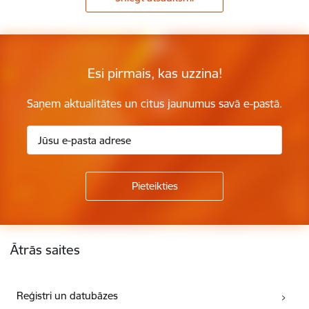
Esi pirmais, kas uzzina!
Saņem aktualitātes un citus jaunumus savā e-pastā.
Kājene
Ātrās saites
Reģistri un datubāzes