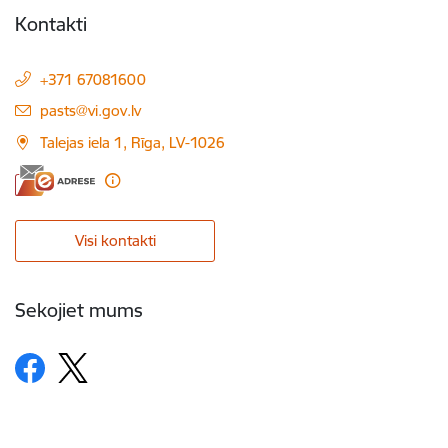
Kontakti
+371 67081600
E-pasts:
pasts@vi.gov.lv
Talejas iela 1, Rīga, LV-1026
Visi kontakti
Sekojiet mums