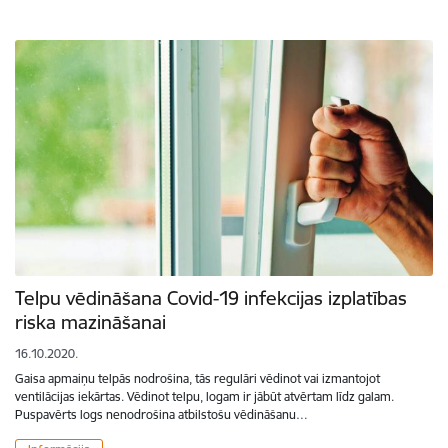
Telpu vēdināšana Covid-19 infekcijas izplatības
riska mazināšanai
16.10.2020.
Gaisa apmaiņu telpās nodrošina, tās regulāri vēdinot vai izmantojot
ventilācijas iekārtas. Vēdinot telpu, logam ir jābūt atvērtam līdz galam.
Puspavērts logs nenodrošina atbilstošu vēdināšanu…