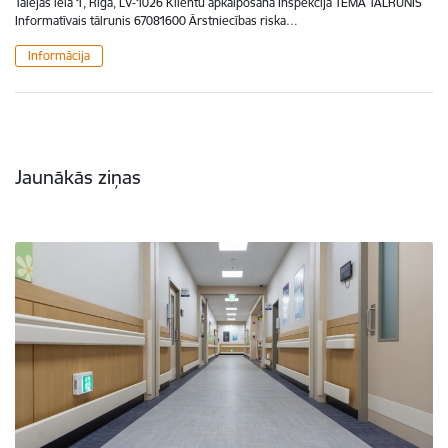
Talejas iela 1, Rīga, LV-1026 Klientu apkalpošana Inspekcijā TĒMA TĀLRUNIS
Informatīvais tālrunis 67081600 Ārstniecības riska…
Informācija
Jaunākās ziņas