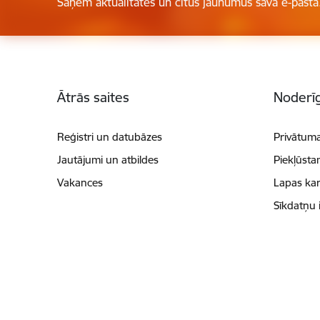
Saņem aktualitātes un citus jaunumus savā e-pastā
Kājene
Ātrās saites
Noderīg
Reģistri un datubāzes
Privātuma
Jautājumi un atbildes
Piekļūsta
Vakances
Lapas kar
Sīkdatņu 