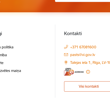
.
i
Kontakti
 politika
+371 67081600
E-pasts:
pasts@vi.gov.lv
mība
Talejas iela 1, Rīga, LV-
te
izvēles maiņa
Visi kontakti