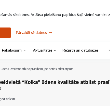
iešamās sīkdatnes. Ar Jūsu piekrišanu papildus šajā vietnē var tikt i
Pārvaldīt sīkdatnes
Pakalpojumi
Aktualitātes
Reģistri un datubāzes
 ūdens kvalitāte atbilst prasībām, peldēties atkal atļauts
peldvietā “Kolka” ūdens kvalitāte atbilst pras
s
ņot tekstu