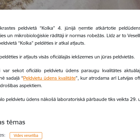
ekrastes peldvietā “Kolka” 4. jūnijā ņemtie atkārtotie peldūde
ies un mikrobioloģiskie rādītāji ir normas robežās. Līdz ar to Veselī
eldvietā “Kolka” peldēties ir atkal atļauts.
eldēties ir atļauts visās oficiālajās iekšzemes un jūras peldvietās.
ji var sekot oficiālo peldvietu ūdens paraugu kvalitātes aktuāl
tnē sadaļā “
Peldvietu ūdens kvalitāte
”, kur atrodama arī Latvijas of
 drošības aspektiem.
iālo peldvietu ūdens nākošā laboratoriskā pārbaude tiks veikta 29. u
tas tēmas
es:
Vides veselība