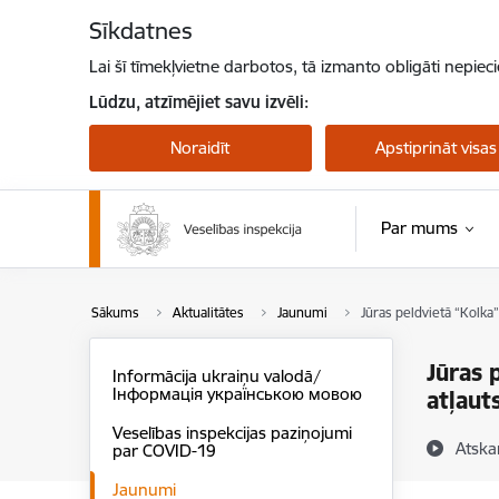
Pāriet uz lapas saturu
Sīkdatnes
Lai šī tīmekļvietne darbotos, tā izmanto obligāti nepiec
Lūdzu, atzīmējiet savu izvēli:
Noraidīt
Apstiprināt visas
Par mums
Sākums
Aktualitātes
Jaunumi
Jūras peldvietā “Kolka”
Jūras 
Informācija ukraiņu valodā/
Інформація українською мовою
atļaut
Veselības inspekcijas paziņojumi
Atska
par COVID-19
Jaunumi