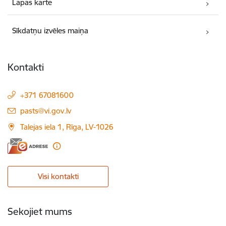
Lapas karte
Sīkdatņu izvēles maiņa
Kontakti
+371 67081600
E-pasts:
pasts@vi.gov.lv
Talejas iela 1, Rīga, LV-1026
Visi kontakti
Sekojiet mums