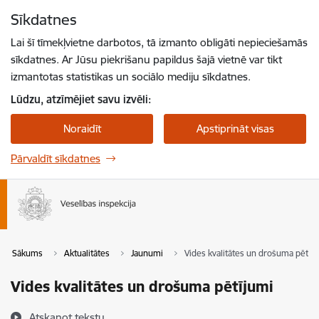
Pāriet uz lapas saturu
Sīkdatnes
Spied
lai meklētu
Enter
Lai šī tīmekļvietne darbotos, tā izmanto obligāti nepieciešamās
sīkdatnes. Ar Jūsu piekrišanu papildus šajā vietnē var tikt
izmantotas statistikas un sociālo mediju sīkdatnes.
Lūdzu, atzīmējiet savu izvēli:
Noraidīt
Apstiprināt visas
Pārvaldīt sīkdatnes
Sākums
Aktualitātes
Jaunumi
Vides kvalitātes un drošuma pētīj
Vides kvalitātes un drošuma pētījumi
Atskaņot tekstu