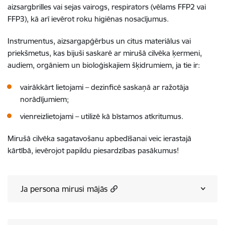
aizsargbrilles vai sejas vairogs, respirators (vēlams FFP2 vai
FFP3), kā arī ievērot roku higiēnas nosacījumus.
Instrumentus, aizsargapģērbus un citus materiālus vai
priekšmetus, kas bijuši saskarē ar mirušā cilvēka ķermeni,
audiem, orgāniem un bioloģiskajiem šķidrumiem, ja tie ir:
vairākkārt lietojami – dezinficē saskaņā ar ražotāja
norādījumiem;
vienreizlietojami – utilizē kā bīstamos atkritumus.
Mirušā cilvēka sagatavošanu apbedīšanai veic ierastajā
kārtībā, ievērojot papildu piesardzības pasākumus!
Ja persona mirusi mājās