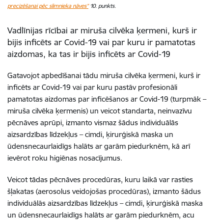
precizēšanai pēc slimnieka nāves”
10. punkts.
Vadlīnijas rīcībai ar miruša cilvēka ķermeni, kurš ir
bijis inficēts ar Covid-19 vai par kuru ir pamatotas
aizdomas, ka tas ir bijis inficēts ar Covid-19
Gatavojot apbedīšanai tādu miruša cilvēka ķermeni, kurš ir
inficēts ar Covid-19 vai par kuru pastāv profesionāli
pamatotas aizdomas par inficēšanos ar Covid-19 (turpmāk –
miruša cilvēka ķermenis) un veicot standarta, neinvazīvu
pēcnāves aprūpi, izmanto vismaz šādus individuālās
aizsardzības līdzekļus – cimdi, ķirurģiskā maska un
ūdensnecaurlaidīgs halāts ar garām piedurknēm, kā arī
ievērot roku higiēnas nosacījumus.
Veicot tādas pēcnāves procedūras, kuru laikā var rasties
šļakatas (aerosolus veidojošas procedūras), izmanto šādus
individuālās aizsardzības līdzekļus – cimdi, ķirurģiskā maska
un ūdensnecaurlaidīgs halāts ar garām piedurknēm, acu