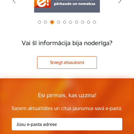
Vai šī informācija bija noderīga?
Sniegt atsauksmi
Esi pirmais, kas uzzina!
Saņem aktualitātes un citus jaunumus savā e-pastā.