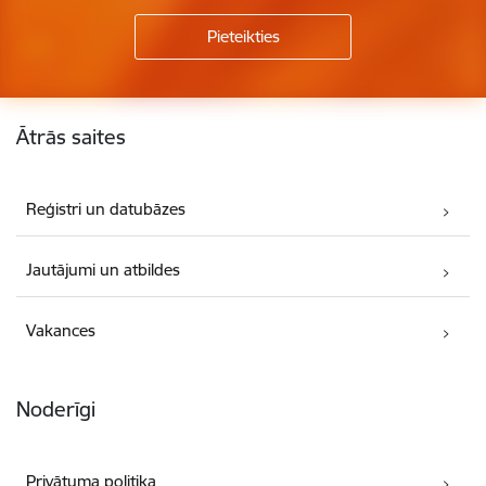
Kājene
Ātrās saites
Reģistri un datubāzes
Jautājumi un atbildes
Vakances
Noderīgi
Privātuma politika