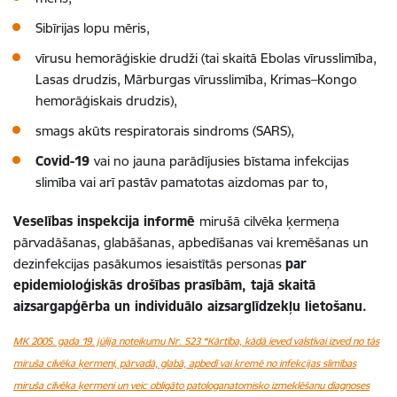
Sibīrijas lopu mēris,
vīrusu hemorāģiskie drudži (tai skaitā Ebolas vīrusslimība,
Lasas drudzis, Mārburgas vīrusslimība, Krimas–Kongo
hemorāģiskais drudzis),
smags akūts respiratorais sindroms (SARS),
Covid-19
vai no jauna parādījusies bīstama infekcijas
slimība vai arī pastāv pamatotas aizdomas par to,
Veselības inspekcija informē
mirušā cilvēka ķermeņa
pārvadāšanas, glabāšanas, apbedīšanas vai kremēšanas un
dezinfekcijas pasākumos iesaistītās personas
par
epidemioloģiskās drošības prasībām, tajā skaitā
aizsargapģērba un individuālo aizsarglīdzekļu lietošanu.
MK 2005. gada 19. jūlija noteikumu Nr. 523
“
Kārtība, kādā ieved valstīvai izved no tās
miruša cilvēka ķermeni, pārvadā, glabā, apbedī vai kremē no infekcijas slimības
miruša cilvēka ķermeni un veic obligāto patologanatomisko izmeklēšanu diagnoses