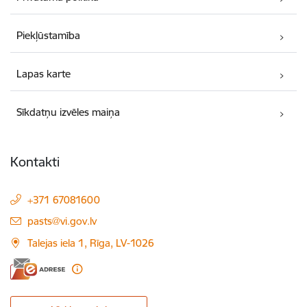
Piekļūstamība
Lapas karte
Sīkdatņu izvēles maiņa
Kontakti
+371 67081600
E-pasts:
pasts@vi.gov.lv
Talejas iela 1, Rīga, LV-1026