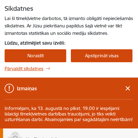
Pāriet uz lapas saturu
Sīkdatnes
Spied
lai meklētu
Enter
Lai šī tīmekļvietne darbotos, tā izmanto obligāti nepieciešamās
sīkdatnes. Ar Jūsu piekrišanu papildus šajā vietnē var tikt
izmantotas statistikas un sociālo mediju sīkdatnes.
Lūdzu, atzīmējiet savu izvēli:
Noraidīt
Apstiprināt visas
Pārvaldīt sīkdatnes
Izmaiņas
Informējam, ka 13. augustā no plkst. 19.00 ir iespējami
īslaicīgi tīmekļvietnes darbības traucējumi, jo tiks veikti
uzturēšanas darbi. Atvainojamies par sagādātajām neērtībām!