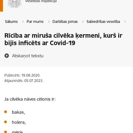
Sākums
Par mums
Darbības jomas
Sabiedrības veselība
Rī
Rīcība ar miruša cilvēka ķermeni, kurš ir
bijis inficēts ar Covid-19
Atskaņot tekstu
Publicēts: 19.08.2020.
Atjaunināts: 05.07.2023.
Ja cilvēka nāves cēlonis ir:
bakas,
holera,
mēris,