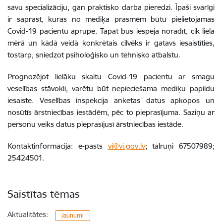
savu specializāciju, gan praktisko darba pieredzi. Īpaši svarīgi
ir saprast, kuras no mediķa prasmēm būtu pielietojamas
Covid-19 pacientu aprūpē. Tāpat būs iespēja norādīt, cik lielā
mērā un kādā veidā konkrētais cilvēks ir gatavs iesaistīties,
tostarp, sniedzot psiholoģisko un tehnisko atbalstu.
Prognozējot lielāku skaitu Covid-19 pacientu ar smagu
veselības stāvokli, varētu būt nepieciešama mediķu papildu
iesaiste. Veselības inspekcija anketas datus apkopos un
nosūtīs ārstniecības iestādēm, pēc to pieprasījuma. Saziņu ar
personu veiks datus pieprasījusī ārstniecības iestāde.
Kontaktinformācija: e-pasts
vi@vi.gov.lv
; tālruņi 67507989;
25424501.
Saistītas tēmas
Aktualitātes:
Jaunumi