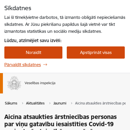
Pāriet uz lapas saturu
Sīkdatnes
Spied
lai meklētu
Enter
Lai šī tīmekļvietne darbotos, tā izmanto obligāti nepieciešamās
sīkdatnes. Ar Jūsu piekrišanu papildus šajā vietnē var tikt
izmantotas statistikas un sociālo mediju sīkdatnes.
Lūdzu, atzīmējiet savu izvēli:
Noraidīt
Apstiprināt visas
Pārvaldīt sīkdatnes
Sākums
Aktualitātes
Jaunumi
Aicina atsaukties ārstniecības pers
Aicina atsaukties ārstniecības personas
par viņu gatavību iesaistīties Covid-19