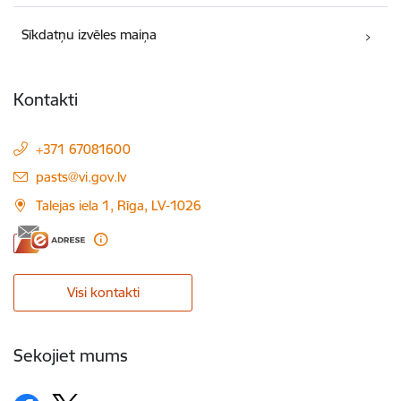
Sīkdatņu izvēles maiņa
Kontakti
+371 67081600
E-pasts:
pasts@vi.gov.lv
Talejas iela 1, Rīga, LV-1026
Visi kontakti
Sekojiet mums