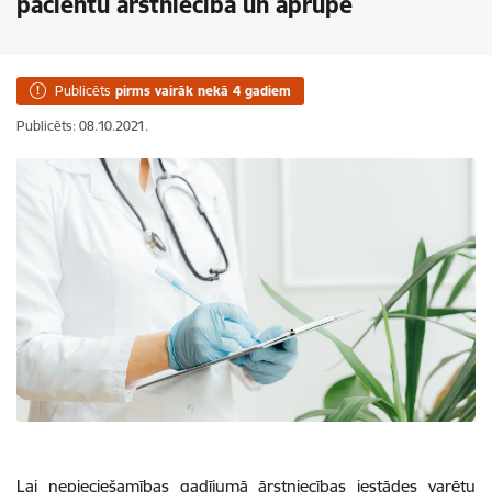
pacientu ārstniecībā un aprūpē
Publicēts
pirms vairāk nekā 4 gadiem
Publicēts: 08.10.2021.
Lai nepieciešamības gadījumā ārstniecības iestādes varētu