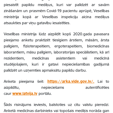
piesaistīt papildu mediķus, kuri var palīdzēt ar savām
zināšanām un prasmēm Covid-19 pacientu aprūpē, Veselības
ministrija kopā ar Veselības inspekciju aicina mediķus
atsaukties par viņu gatavību iesaistīties.
Veselības ministrija lūdz aizpildīt kopš 2020.gada pavasara
pieejamo anketu praktizēt tiesīgiem ārstiem, māsām, ārsta
palīgiem, fizioterapeitiem, ergoterapeitiem, biomedicīnas
laborantiem, māsu palīgiem, laboratorijas speciālistiem, kā arī
rezidentiem, medicīnas asistentiem vai medicīnā
studējošajiem, kuri ir gatavi nepieciešamības gadījumā
palīdzēt un uzņemties apmaksātu papildu darbu.
Anketa pieejama šeit:
https://arka.vide.gov.lv/.
Lai to
aizpildītu, nepieciešams autentificēties
caur
www.latvija.lv
portālu.
Šāds risinājums ieviests, balstoties uz citu valstu pieredzi.
Anketā medicīnas darbinieks vai topošais mediķis norāda gan