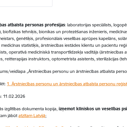
bas atbalsta personas profesijas
: laboratorijas speciālists, logop
 biofizikas tehniķis, bionikas un protezēšanas inženieris, medicīnas 
eistars, ģenētiķis, profesionālais veselības aprūpes kapelāns, solār
s, medicīnas statistiķis, ārstniecības iestādes klientu un pacientu reģi
sts, operatīvā medicīniskā transportlīdzekļa vadītājs (ārstniecības a
, reitterapijas instruktors, optometrista asistents, sterilizācijas (teh
gums/veidlapa „Ārstniecības personu un ārstniecības atbalsta perso
dēt:
1. Ārstniecības personu un ārstniecības atbalsta personu reģist
s: 11.02.2026
ās izglītības dokumenta kopija,
izņemot klīniskos un veselības ps
, tam jābūt
atzītam Latvijā
;