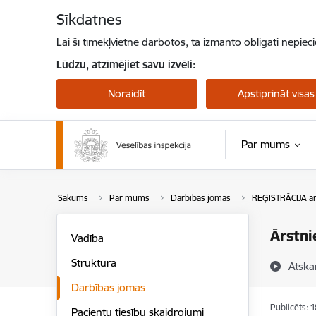
Pāriet uz lapas saturu
Sīkdatnes
Lai šī tīmekļvietne darbotos, tā izmanto obligāti nepiec
Lūdzu, atzīmējiet savu izvēli:
Noraidīt
Apstiprināt visas
Par mums
Sākums
Par mums
Darbības jomas
REĢISTRĀCIJA ār
Ārstni
Vadība
Struktūra
Atska
Darbības jomas
Publicēts: 
Pacientu tiesību skaidrojumi