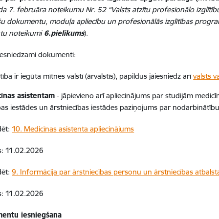
a 7. februāra noteikumu Nr. 52 “Valsts atzītu profesionālo izglītību
šu dokumentu, moduļa apliecību un profesionālās izglītības progr
u noteikumi
6.pielikums
).
iesniedzami dokumenti:
lītība ir iegūta mītnes valstī (ārvalstīs), papildus jāiesniedz arī
valsts 
īnas asistentam
- jāpievieno arī apliecinājums par studijām medicīni
tības iestādes un ārstniecības iestādes paziņojums par nodarbinātību
dēt:
10. Medicīnas asistenta apliecinājums
s: 11.02.2026
dēt:
9. Informācija par ārstniecības personu un ārstniecības atbal
s: 11.02.2026
entu iesniegšana