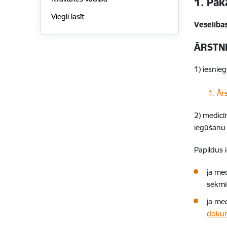
1. Pak
Viegli lasīt
Veselības
ĀRSTNI
1) iesnie
Lejupielā
1. Ār
2) medicī
iegūšanu 
Papildus 
ja me
sekmī
ja med
doku