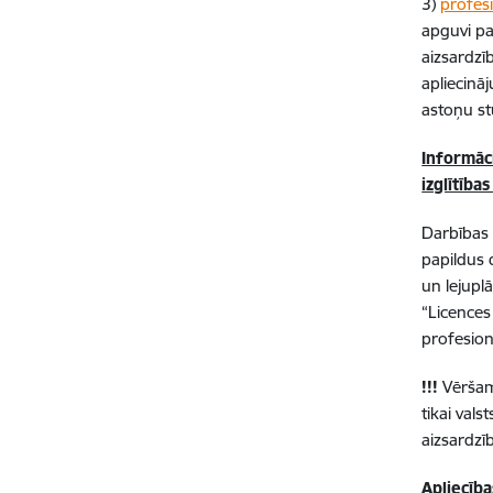
3)
profesi
apguvi pa
aizsardzī
apliecinā
astoņu s
Informāc
izglītība
Darbības s
papildus 
un lejupl
“Licences
profesion
!!!
Vēršam 
tikai val
aizsardzī
Apliecība