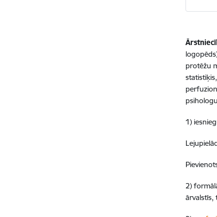
Ārstniecī
logopēds),
protēžu m
statistiķi
perfuzioni
psihologus
1) iesnie
Lejupielā
Pievienot
2) formāl
ārvalstīs