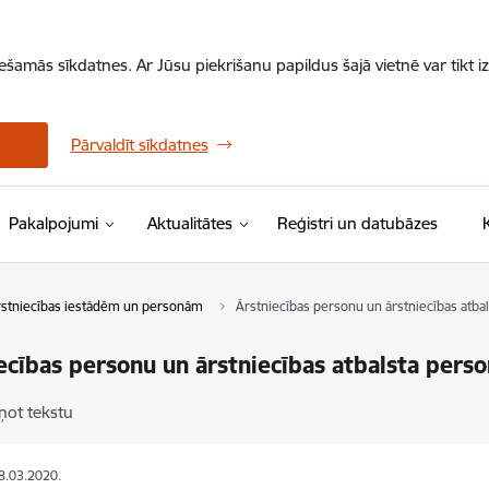
iešamās sīkdatnes. Ar Jūsu piekrišanu papildus šajā vietnē var tikt i
Pārvaldīt sīkdatnes
Pakalpojumi
Aktualitātes
Reģistri un datubāzes
stniecības iestādēm un personām
Ārstniecības personu un ārstniecības atb
ecības personu un ārstniecības atbalsta per
ņot tekstu
18.03.2020.