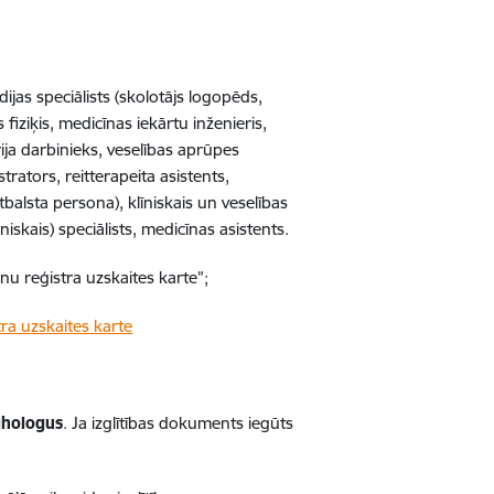
ēdijas speciālists (skolotājs logopēds,
fiziķis, medicīnas iekārtu inženieris,
ija darbinieks, veselības aprūpes
strators, reitterapeita asistents,
tbalsta persona), klīniskais un veselības
niskais) speciālists, medicīnas asistents.
nu reģistra uzskaites karte”;
ra uzskaites karte
ihologus
. Ja izglītības dokuments iegūts