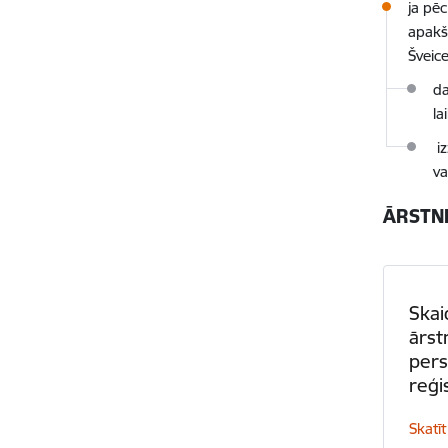
ja pēc
apakš
Šveic
da
la
iz
va
ĀRSTNI
Skai
ārst
pers
reģi
Skatīt