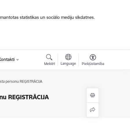
zmantotas statistikas un sociālo mediju sīkdatnes.
Kontakti
Language
Meklēt
Piekļūstamība
alsta personu REĢISTRĀCIJA
sonu REĢISTRĀCIJA