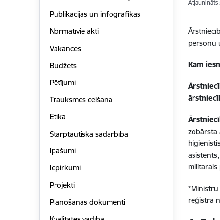
Atjaunināts
Publikācijas un infografikas
Ārstniecīb
Normatīvie akti
personu u
Vakances
Kam iesn
Budžets
Pētījumi
Ārstniecī
ārstniecī
Trauksmes celšana
Ētika
Ārstniec
zobārsta 
Starptautiskā sadarbība
higiēnist
Īpašumi
asistents
militārai
Iepirkumi
Projekti
*Ministru
reģistra 
Plānošanas dokumenti
Kvalitātes vadība