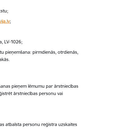
kstu;
ija.lv
;
ga, LV-1026;
ientu pieņemšana: pirmdienās, otrdienās,
akās.
šanas pieņem lēmumu par ārstniecības
ģistrēt ārstniecības personu vai
as atbalsta personu reģistra uzskaites