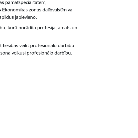
jas pamatspecialitātēm,
as Ekonomikas zonas dalībvalstīm vai
pildus jāpievieno:
bu, kurā norādīta profesija, amats un
ot tiesības veikt profesionālo darbību
rsona veikusi profesionālo darbību.