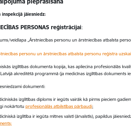
alpojuma pieprasīšana
 inspekcijā jāiesniedz:
ECĪBAS PERSONAS reģistrācijai
:
gums/veidlapa „Ārstniecības personu un ārstniecības atbalsta perso
dēt:
stniecības personu un ārstniecības atbalsta personu reģistra uzskai
niskās izglītības dokumenta kopija, kas apliecina profesionālās kval
Latvijā akreditētā programmā (ja medicīnas izglītības dokuments ie
iesniedzami dokumenti:
dicīniskās izglītības diploms ir iegūts vairāk kā pirms pieciem gadi
gi nokārtotu
profesionālās atbilstības pārbaudi
;
icīniskā izglītība ir iegūta mītnes valstī (ārvalstīs), papildus jāiesnied
ments;