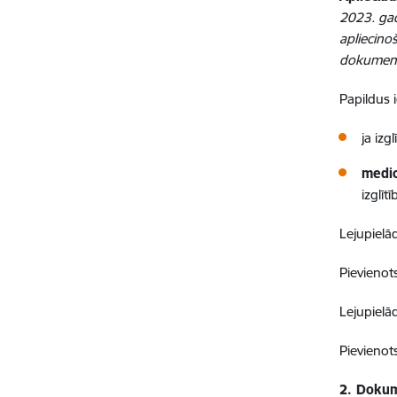
2023. gad
apliecino
dokument
Papildus 
ja izg
medic
izglī
Lejupielā
Pievienot
Lejupielā
Pievienot
2. Dokum