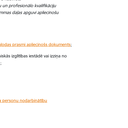
 un profesionālo kvalifikāciju
ammas daļas apguvi apliecinošu
valodas prasmi apliecinošs dokuments
;
skās izglītības iestādē vai izziņa no
;
sta personu nodarbinātību