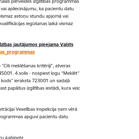
nālās pilnveides izglītības programmas
vai apliecinājumu, ka pacientu datu
s vismaz astoņu stundu apjomā vai
valifikācijas iegūšanas laikā vismaz
dzības jautājumos pieejama Valsts
tibas_programmas
u “Citi meklēšanas kritēriji”, atveras
45001. 4.solis - nospiest logu “Meklēt”
 kods” ieraksta 723001 un sadaļā
t papildus izglītības iestādi, kura veic
trācijai Veselības inspekcija ņem vērā
as programmas apguvi pacientu datu
ru kabineta