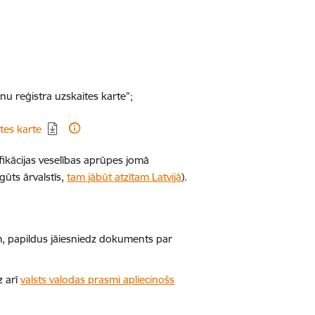
nu reģistra uzskaites karte”;
tes karte
ifikācijas veselības aprūpes jomā
gūts ārvalstīs,
tam jābūt atzītam Latvijā
).
em, papildus jāiesniedz dokuments par
z arī
valsts valodas prasmi apliecinošs