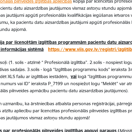
onālās pilnveides izglītības apliecības
kopija par licencētas profesio
cientu datu aizsardzības jautājumos vismaz astoņu stundu apjomā 
bas jautājumi apgūti profesionālās kvalifikācijas iegūšanas ietvaro
jumu, ka pacientu datu aizsardzības jautājumi apgūti profesionālās k
tundu apjomā.
ija par licencētām izglītības programmām pacientu datu aizsar
s informācijas sistēmā
https://www.viis.gov.lv/registri/izgli
oļi: (1. solis - atzīmē “ Profesionālā izglītība”. 2.solis - nospiest log
divas sadaļas. 3.solis - logā “Izglītības programmu kods” ieraksta 3
ādēt XLS failu ar izglītības iestādēm,
vai
logā “Izglītības programmu
 numurs vai ID” ieraksta P_7199 un nospiežot logu “Meklēt” var atras
ālās pilnveides apmācību pacientu datu aizsardzības jautājumos).
uzmanību, ka ārstniecības atbalsta personas reģistrācijai, pārreģis
sts atzītu apliecību par licencētas profesionālās pilnveides izglītīb
bas jautājumos vismaz astoņu stundu apjomā!
s par profesionālās pilnveides izglītības apguvi paraugs (
Minist