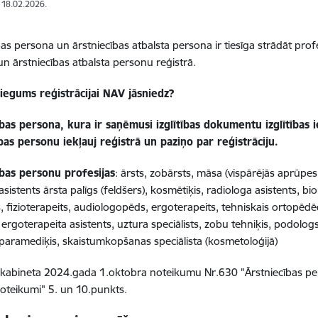
: 18.02.2026.
as persona un ārstniecības atbalsta persona ir tiesīga strādāt profesi
n ārstniecības atbalsta personu reģistrā.
iegums reģistrācijai NAV jāsniedz?
bas persona, kura ir saņēmusi izglītības dokumentu izglītības i
bas personu iekļauj reģistrā un paziņo par reģistrāciju.
ības personu profesijas
: ārsts, zobārsts, māsa (vispārējās aprūpe
asistents ārsta palīgs (feldšers), kosmētiķis, radiologa asistents, b
is, fizioterapeits, audiologopēds, ergoterapeits, tehniskais ortopēdē
, ergoterapeita asistents, uztura speciālists, zobu tehniķis, podolog
s paramediķis, skaistumkopšanas speciālista (kosmetoloģijā)
 kabineta 2024.gada 1.oktobra noteikumu Nr.630 "Ārstniecības pe
noteikumi" 5. un 10.punkts.