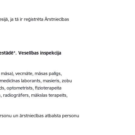
jā, ja tā ir reģistrēta Ārstniecības
estādē*. Veselības inspekcija
s māsa), vecmāte, māsas palīgs,
iomedicīnas laborants, masieris, zobu
ds, optometrists, fizioterapeita
s, radiogrāfers, mākslas terapeits,
rsonu un ārstniecības atbalsta personu