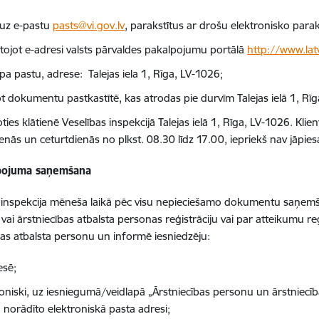
 uz e-pastu
pasts@vi.gov.lv
, parakstītus ar drošu elektronisko para
tojot e-adresi valsts pārvaldes pakalpojumu portālā
http://www.latv
pa pastu, adrese: Talejas iela 1, Rīga, LV-1026;
ot dokumentu pastkastītē, kas atrodas pie durvīm Talejas ielā 1, Rī
ties klātienē Veselības inspekcijā Talejas ielā 1, Rīga, LV-1026. Kl
enās un ceturtdienās no plkst. 08.30 līdz 17.00, iepriekš nav jāpies
pojuma saņemšana
s inspekcija mēneša laikā pēc visu nepieciešamo dokumentu saņem
vai ārstniecības atbalsta personas reģistrāciju vai par atteikumu re
bas atbalsta personu un informē iesniedzēju:
esē;
roniski, uz iesniegumā/veidlapā „Ārstniecības personu un ārstniecīb
” norādīto elektroniskā pasta adresi;