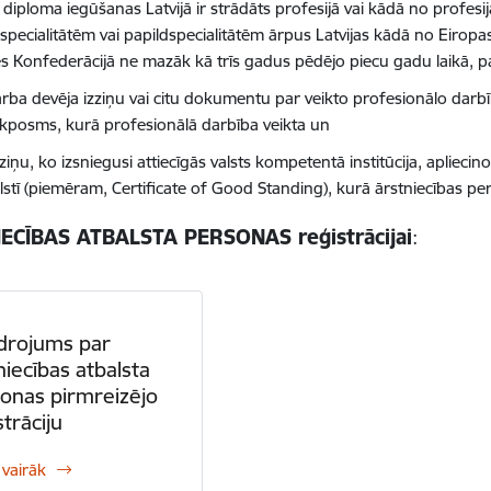
 diploma iegūšanas Latvijā ir strādāts profesijā vai kādā no profesi
specialitātēm vai papildspecialitātēm ārpus Latvijas kādā no Eirop
es Konfederācijā ne mazāk kā trīs gadus pēdējo piecu gadu laikā, pa
rba devēja izziņu vai citu dokumentu par veikto profesionālo darbī
ikposms, kurā profesionālā darbība veikta un
ziņu, ko izsniegusi attiecīgās valsts kompetentā institūcija, apliecin
lstī (piemēram, Certificate of Good Standing), kurā ārstniecības pe
ECĪBAS ATBALSTA PERSONAS reģistrācijai
:
drojums par
niecības atbalsta
onas pirmreizējo
strāciju
 vairāk