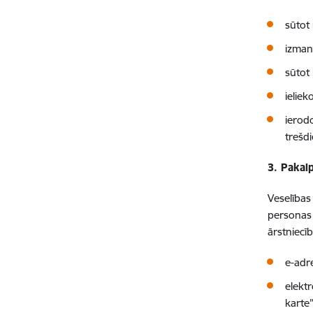
sūtot
izman
sūtot 
ieliek
ierodo
trešdi
3. Pakal
Veselība
personas 
ārstniecī
e-adr
elekt
karte