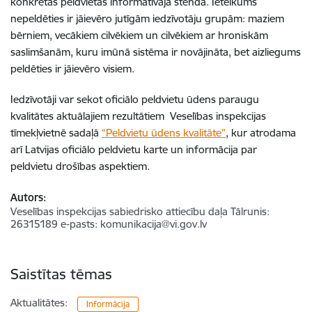
konkrētās peldvietas informatīvajā stendā. Ieteikums
nepeldēties ir jāievēro jutīgām iedzīvotāju grupām: maziem
bērniem, vecākiem cilvēkiem un cilvēkiem ar hroniskām
saslimšanām, kuru imūnā sistēma ir novājināta, bet aizliegums
peldēties ir jāievēro visiem.
Iedzīvotāji var sekot oficiālo peldvietu ūdens paraugu
kvalitātes aktuālajiem rezultātiem Veselības inspekcijas
tīmekļvietnē sadaļā
“Peldvietu ūdens kvalitāte”
, kur atrodama
arī Latvijas oficiālo peldvietu karte un informācija par
peldvietu drošības aspektiem.
Autors:
Veselības inspekcijas sabiedrisko attiecību daļa Tālrunis:
26315189 e-pasts: komunikacija@vi.gov.lv
Saistītas tēmas
Aktualitātes:
Informācija