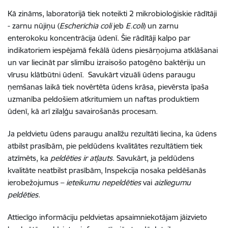
Kā zināms, laboratorijā tiek noteikti 2 mikrobioloģiskie rādītāji
- zarnu nūjiņu (
Escherichia coli
jeb
E.coli
) un zarnu
enterokoku koncentrācija ūdenī. Šie rādītāji kalpo par
indikatoriem iespējamā fekālā ūdens piesārņojuma atklāšanai
un var liecināt par slimību izraisošo patogēno baktēriju un
vīrusu klātbūtni ūdenī. Savukārt vizuāli ūdens paraugu
ņemšanas laikā tiek novērtēta ūdens krāsa, pievērsta īpaša
uzmanība peldošiem atkritumiem un naftas produktiem
ūdenī, kā arī zilaļģu savairošanās procesam.
Ja peldvietu ūdens paraugu analīžu rezultāti liecina, ka ūdens
atbilst prasībām, pie peldūdens kvalitātes rezultātiem tiek
atzīmēts, ka
peldēties ir atļauts
. Savukārt, ja peldūdens
kvalitāte neatbilst prasībām, Inspekcija nosaka peldēšanās
ierobežojumus –
ieteikumu nepeldēties
vai
aizliegumu
peldēties
.
Attiecīgo informāciju peldvietas apsaimniekotājam jāizvieto