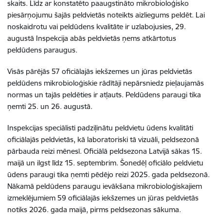
skaits. Līdz ar konstatēto paaugstināto mikrobioloģisko
piesārņojumu šajās peldvietās noteikts aizliegums peldēt. Lai
noskaidrotu vai peldūdens kvalitāte ir uzlabojusies, 29.
augustā Inspekcija abās peldvietās ņems atkārtotus
peldūdens paraugus.
Visās pārējās 57 oficiālajās iekšzemes un jūras peldvietās
peldūdens mikrobioloģiskie rādītāji nepārsniedz pieļaujamās
normas un tajās peldēties ir atļauts. Peldūdens paraugi tika
ņemti 25. un 26. augustā.
Inspekcijas speciālisti padziļinātu peldvietu ūdens kvalitāti
oficiālajās peldvietās, kā laboratoriski tā vizuāli, peldsezonā
pārbauda reizi mēnesī. Oficiālā peldsezona Latvijā sākas 15.
maijā un ilgst līdz 15. septembrim. Šonedēļ oficiālo peldvietu
ūdens paraugi tika ņemti pēdējo reizi 2025. gada peldsezonā.
Nākamā peldūdens paraugu ievākšana mikrobioloģiskajiem
izmeklējumiem 59 oficiālajās iekšzemes un jūras peldvietās
notiks 2026. gada maijā, pirms peldsezonas sākuma.