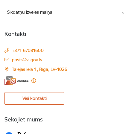
Sīkdatņu izvēles maiņa
Kontakti
+371 67081600
E-pasts:
pasts@vi.gov.lv
Talejas iela 1, Rīga, LV-1026
Visi kontakti
Sekojiet mums