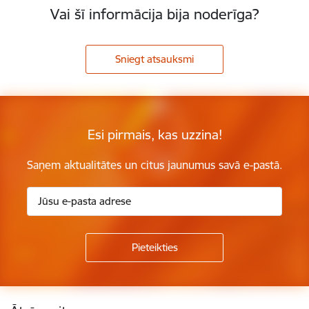
Vai šī informācija bija noderīga?
Sniegt atsauksmi
Esi pirmais, kas uzzina!
Saņem aktualitātes un citus jaunumus savā e-pastā.
Kājene