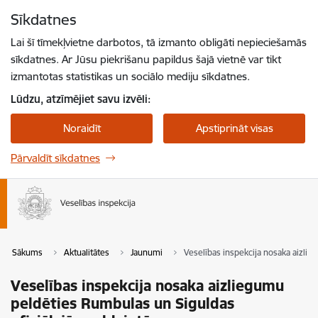
Pāriet uz lapas saturu
Sīkdatnes
Spied
lai meklētu
Enter
Lai šī tīmekļvietne darbotos, tā izmanto obligāti nepieciešamās
sīkdatnes. Ar Jūsu piekrišanu papildus šajā vietnē var tikt
izmantotas statistikas un sociālo mediju sīkdatnes.
Lūdzu, atzīmējiet savu izvēli:
Noraidīt
Apstiprināt visas
Pārvaldīt sīkdatnes
Sākums
Aktualitātes
Jaunumi
Veselības inspekcija nosaka aizlie
Veselības inspekcija nosaka aizliegumu
peldēties Rumbulas un Siguldas