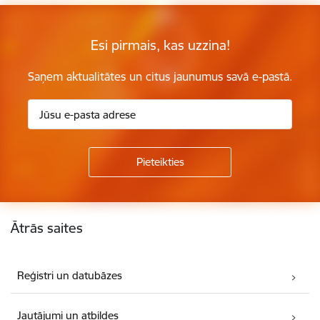
Esi pirmais, kas uzzina!
Saņem aktualitātes un citus jaunumus savā e-pastā.
Kājene
Ātrās saites
Reģistri un datubāzes
Jautājumi un atbildes