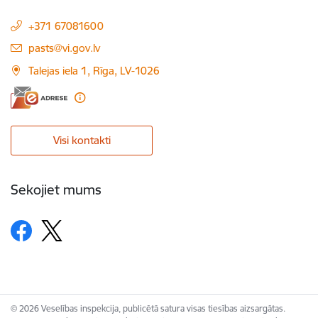
+371 67081600
E-pasts:
pasts@vi.gov.lv
Talejas iela 1, Rīga, LV-1026
Visi kontakti
Sekojiet mums
© 2026 Veselības inspekcija, publicētā satura visas tiesības aizsargātas.