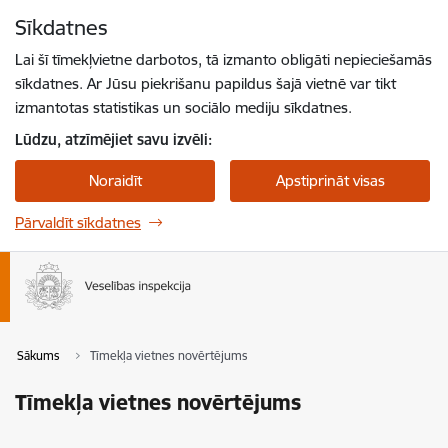
Pāriet uz lapas saturu
Sīkdatnes
Spied
lai meklētu
Enter
Lai šī tīmekļvietne darbotos, tā izmanto obligāti nepieciešamās
sīkdatnes. Ar Jūsu piekrišanu papildus šajā vietnē var tikt
izmantotas statistikas un sociālo mediju sīkdatnes.
Lūdzu, atzīmējiet savu izvēli:
Noraidīt
Apstiprināt visas
Pārvaldīt sīkdatnes
Sākums
Tīmekļa vietnes novērtējums
Tīmekļa vietnes novērtējums