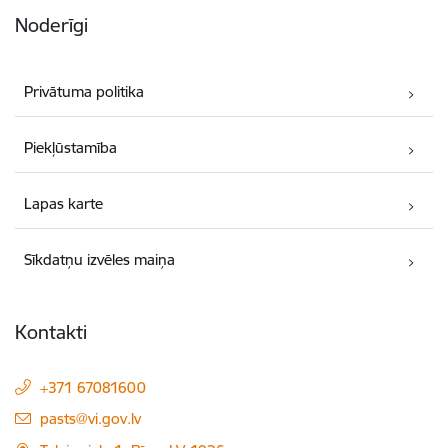
Noderīgi
Privātuma politika
Piekļūstamība
Lapas karte
Sīkdatņu izvēles maiņa
Kontakti
+371 67081600
E-pasts:
pasts@vi.gov.lv