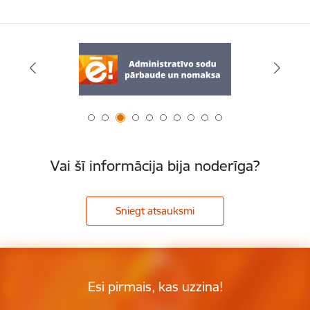
Vai šī informācija bija noderīga?
Sniegt atsauksmi
Esi pirmais, kas uzzina!