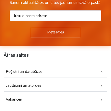
Saņem aktualitātes un citus jaunumus savā e-pastā.
Kājene
Ātrās saites
Reģistri un datubāzes
Jautājumi un atbildes
Vakances