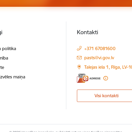
i
Kontakti
 politika
+371 67081600
E-pasts:
pasts@vi.gov.lv
mība
Talejas iela 1, Rīga, LV-
te
izvēles maiņa
Visi kontakti