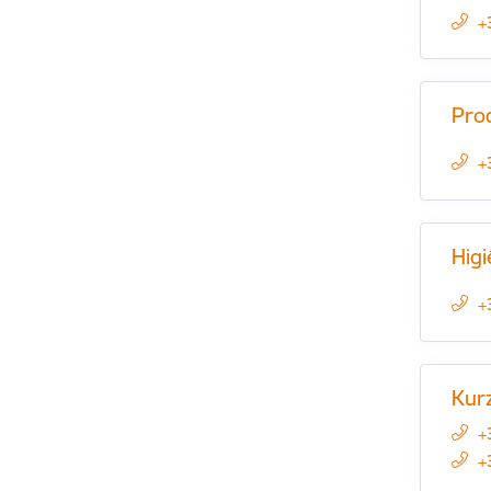
+
Pro
+
Hig
+
Kur
+
+