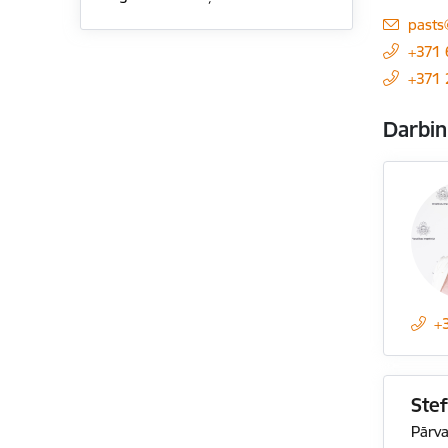
E-pas
pasts
+371 
+371
Darbin
+
Stef
Pārva