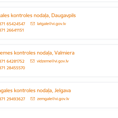
ales kontroles nodaļa, Daugavpils
E-pasts:
latgale@vi.gov.lv
371 65424547
371 26641151
zemes kontroles nodaļa, Valmiera
E-pasts:
vidzeme@vi.gov.lv
371 64281752
371 28455570
gales kontroles nodaļa, Jelgava
E-pasts:
zemgale@vi.gov.lv
371 29493627