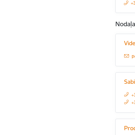
+
Nodaļ
Vide
E
p
Sabi
+
+
Pro