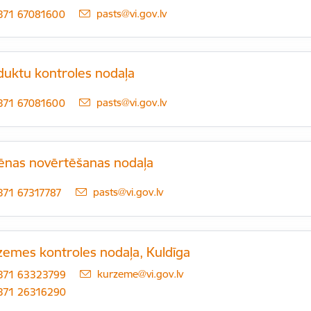
E-pasts:
pasts@vi.gov.lv
371 67081600
duktu kontroles nodaļa
E-pasts:
pasts@vi.gov.lv
371 67081600
iēnas novērtēšanas nodaļa
E-pasts:
pasts@vi.gov.lv
371 67317787
zemes kontroles nodaļa, Kuldīga
E-pasts:
kurzeme@vi.gov.lv
371 63323799
371 26316290