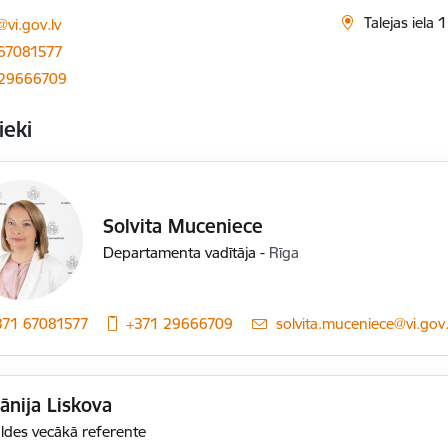
ts:
Talejas iela 
@vi.gov.lv
67081577
 29666709
ieki
Solvita Muceniece
Departamenta vadītāja
-
Rīga
371 67081577
+371 29666709
E-pasts:
solvita.muceniece@vi.gov.
ānija Liskova
ldes vecākā referente