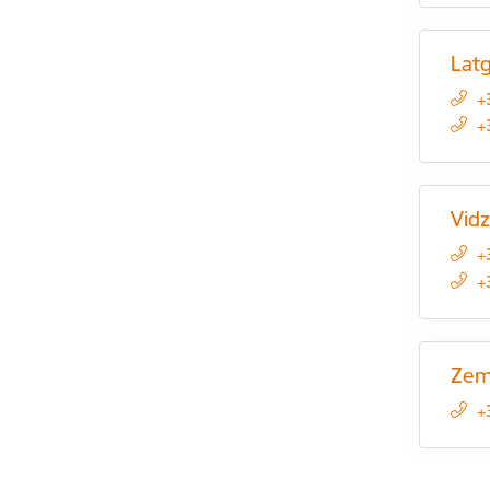
Latg
+
+
Vid
+
+
Zem
+