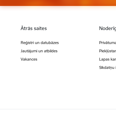
Kājene
Ātrās saites
Noderīg
Reģistri un datubāzes
Privātuma
Jautājumi un atbildes
Piekļūsta
Vakances
Lapas kar
Sīkdatņu 