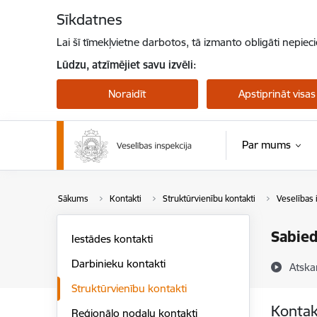
Pāriet uz lapas saturu
Sīkdatnes
Lai šī tīmekļvietne darbotos, tā izmanto obligāti nepiec
Lūdzu, atzīmējiet savu izvēli:
Noraidīt
Apstiprināt visas
Par mums
Sākums
Kontakti
Struktūrvienību kontakti
Veselības 
Sabied
Iestādes kontakti
Darbinieku kontakti
Atska
Struktūrvienību kontakti
Kontak
Reģionālo nodaļu kontakti