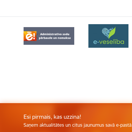
Esi pirmais, kas uzzina!
Saņem aktualitātes un citus jaunumus savā e-pastā