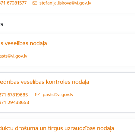
371 67081577
E-pasts:
stefanija.liskova@vi.gov.lv
as
s veselības nodaļa
-pasts:
asts@vi.gov.lv
edrības veselības kontroles nodaļa
E-pasts:
pasts@vi.gov.lv
371 67819685
371 29438653
duktu drošuma un tirgus uzraudzības nodaļa