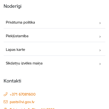
Noderīgi
Privātuma politika
Piekļūstamība
Lapas karte
Sīkdatņu izvēles maiņa
Kontakti
+371 67081600
E-pasts:
pasts@vi.gov.lv