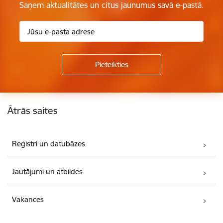
Saņem aktualitātes un citus jaunumus savā e-pastā.
Kājene
Ātrās saites
Reģistri un datubāzes
Jautājumi un atbildes
Vakances