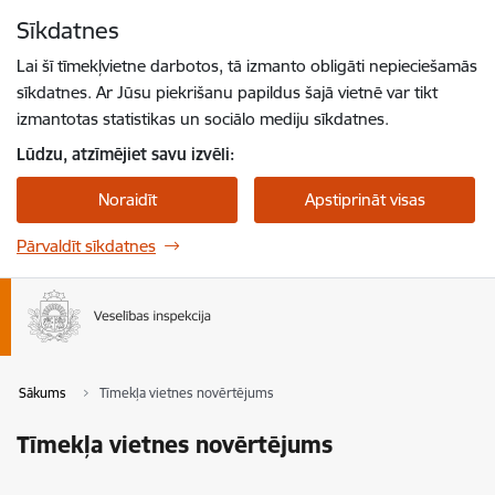
Pāriet uz lapas saturu
Sīkdatnes
Spied
lai meklētu
Enter
Lai šī tīmekļvietne darbotos, tā izmanto obligāti nepieciešamās
sīkdatnes. Ar Jūsu piekrišanu papildus šajā vietnē var tikt
izmantotas statistikas un sociālo mediju sīkdatnes.
Lūdzu, atzīmējiet savu izvēli:
Noraidīt
Apstiprināt visas
Pārvaldīt sīkdatnes
Sākums
Tīmekļa vietnes novērtējums
Tīmekļa vietnes novērtējums