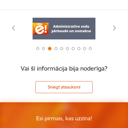
Vai šī informācija bija noderīga?
Sniegt atsauksmi
Esi pirmais, kas uzzina!