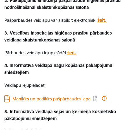
2. Pakalpojumu sniedzēja pašpārbaude higiēnas prasību
nodrošināšanai skaistumkopšanas salonā
Pašpārbaudes veidlapu var aizpildīt elektroniski
šeit
.
3. Veselības inspekcijas higiēnas prasību pārbaudes
veidlapa skaistumkopšanas salonā
Pārbaudes veidlapu lejupielādēt
šeit.
4.
Informatīvā veidlapa nagu kopšanas pakalpojumu
sniedzējiem
Veidlapu lejupielādēt
Lejupielādēt:
Manikīrs un pedikīrs pašpārbaudes lapa
5. Informatīvā veidlapa sejas un ķermeņa kosmētisko
pakalpojumu sniedzējiem