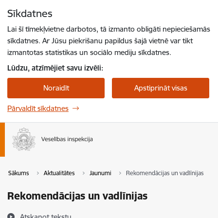
Pāriet uz lapas saturu
Sīkdatnes
Spied
lai meklētu
Enter
Lai šī tīmekļvietne darbotos, tā izmanto obligāti nepieciešamās
sīkdatnes. Ar Jūsu piekrišanu papildus šajā vietnē var tikt
izmantotas statistikas un sociālo mediju sīkdatnes.
Lūdzu, atzīmējiet savu izvēli:
Noraidīt
Apstiprināt visas
Pārvaldīt sīkdatnes
Sākums
Aktualitātes
Jaunumi
Rekomendācijas un vadlīnijas
Rekomendācijas un vadlīnijas
Atskaņot tekstu