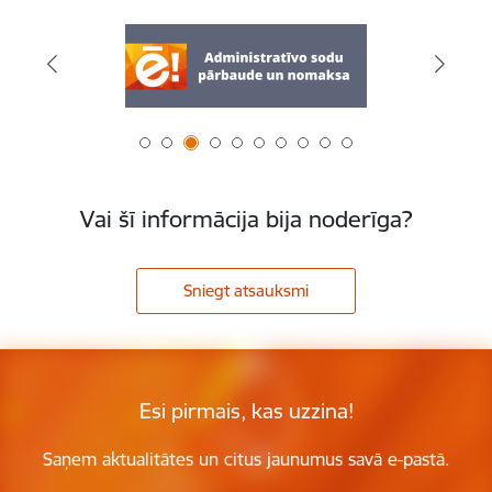
Vai šī informācija bija noderīga?
Sniegt atsauksmi
Esi pirmais, kas uzzina!
Saņem aktualitātes un citus jaunumus savā e-pastā.