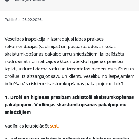
Publicēts: 26.02.2026.
Veselības inspekcija ir izstrādājusi labas prakses
rekomendācijas (vadlīnijas) un pašpārbaudes anketas
skaistumkopšanas pakalpojumu sniedzējiem, lai palīdzētu
nodrošināt normatīvajos aktos noteikto higiēnas prasību
izpildi, uzturot darba vietu un izmantotos piederumus tīrus un
drošus, tā aizsargājot savu un klientu veselību no iespējamiem
inficēšanās riskiem skaistumkopšanas pakalpojumu laikā.
1.
Droši un higiēnas prasībām atbilstoši skaistumkopšanas
pakalpojumi. Vadlīnijas skaistumkopšanas pakalpojumu
sniedzējiem
Vadlīnijas lejupielādēt
šeit.