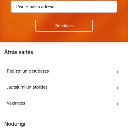
Kājene
Ātrās saites
Reģistri un datubāzes
Jautājumi un atbildes
Vakances
Noderīgi