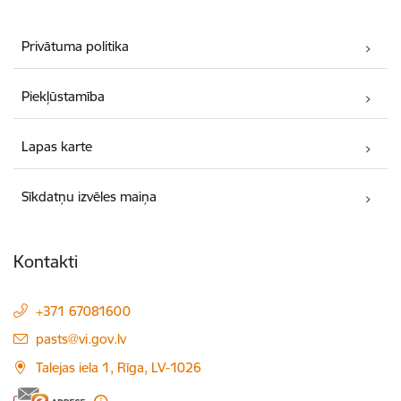
Privātuma politika
Piekļūstamība
Lapas karte
Sīkdatņu izvēles maiņa
Kontakti
+371 67081600
E-pasts:
pasts@vi.gov.lv
Talejas iela 1, Rīga, LV-1026