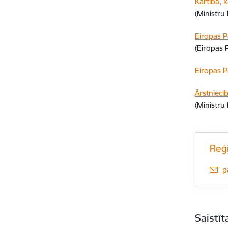
Kārtība, 
(Ministru
Eiropas P
(Eiropas 
Eiropas
P
Ārstniecī
(Ministru
Reģ
E
p
Saistī