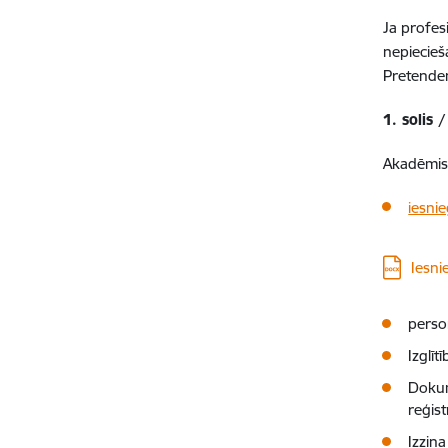
Ja profes
nepiecieš
Pretendent
1. solis
Akadēmisk
iesni
Lejupielā
Iesni
perso
Izglīt
Dokume
reģist
Izziņa