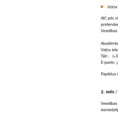
izziņ
AIC pēc v
pretenden
Veselības
Akadēmisk
Vaļņu iel
Tālr.: (+
E-pasts:
a
Papildus 
2. solis
Veselības
iesniedzē