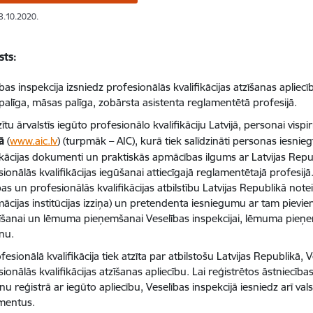
13.10.2020.
sts:
bas inspekcija izsniedz profesionālās kvalifikācijas atzīšanas aplie
 palīga, māsas palīga, zobārsta asistenta reglamentētā profesijā.
zītu ārvalstīs iegūto profesionālo kvalifikāciju Latvijā, personai visp
ā
(
www.aic.lv
) (turpmāk – AIC), kurā tiek salīdzināti personas iesnieg
fikācijas dokumenti un praktiskās apmācības ilgums ar Latvijas Rep
ionālās kvalifikācijas iegūšanai attiecīgajā reglamentētajā profesij
ības un profesionālās kvalifikācijas atbilstību Latvijas Republikā n
mācijas institūcijas izziņa) un pretendenta iesniegumu ar tam pie
tīšanai un lēmuma pieņemšanai Veselības inspekcijai, lēmuma pieņem
anu.
fesionālā kvalifikācija tiek atzīta par atbilstošu Latvijas Republikā, 
ionālās kvalifikācijas atzīšanas apliecību. Lai reģistrētos āstniecīb
u reģistrā ar iegūto apliecību, Veselības inspekcijā iesniedz arī va
mentus.