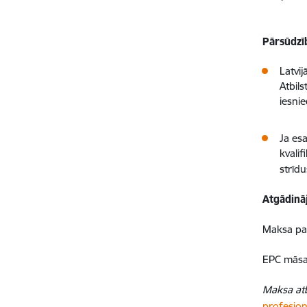
Pārsūdzīb
Latvij
Atbil
iesnie
Ja es
kvalif
strīd
Atgādinā
Maksa par
EPC māsas
Maksa
at
profesion