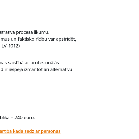
istratīvā procesa likumu.
mus un faktisko rīcību var apstrīdēt,
, LV-1012)
mas saistībā ar profesionālās
d ir iespēja izmantot arī alternatīvu
;
blikā – 240 euro.
ārtība kāda sedz ar personas