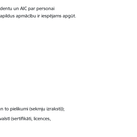
tendentu un AIC par personai
papildus apmācību ir iespējams apgūt.
 to pielikumi (sekmju izraksti));
tī (sertifikāti, licences,