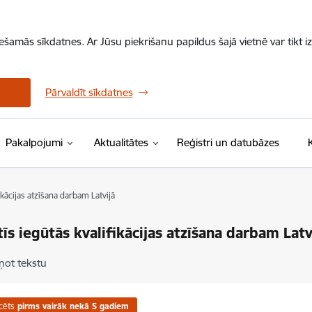
iešamās sīkdatnes. Ar Jūsu piekrišanu papildus šajā vietnē var tikt i
Pārvaldīt sīkdatnes
Pakalpojumi
Aktualitātes
Reģistri un datubāzes
ikācijas atzīšana darbam Latvijā
tīs iegūtās kvalifikācijas atzīšana darbam Latv
ņot tekstu
cēts
pirms vairāk nekā 5 gadiem