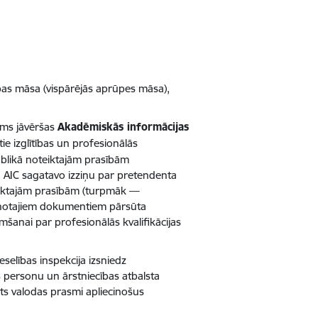
cības māsa (vispārējās aprūpes māsa),
irms jāvēršas
Akadēmiskās informācijas
tie izglītības un profesionālās
ublikā noteiktajām prasībām
ā. AIC sagatavo izziņu par pretendenta
oteiktajām prasībām (turpmāk —
vienotajiem dokumentiem pārsūta
šanai par profesionālās kvalifikācijas
Veselības inspekcija izsniedz
as personu un ārstniecības atbalsta
lsts valodas prasmi apliecinošus