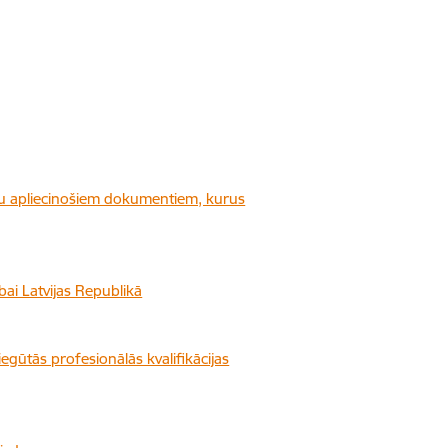
iju apliecinošiem dokumentiem, kurus
ībai Latvijas Republikā
iegūtās profesionālās kvalifikācijas