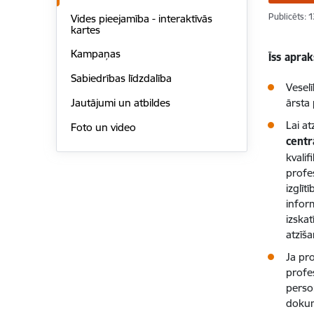
Publicēts: 
Vides pieejamība - interaktīvās
kartes
Kampaņas
Īss aprak
Sabiedrības līdzdalība
Veselī
Jautājumi un atbildes
ārsta
Lai at
Foto un video
centr
kvali
profes
izglīt
infor
izska
atzīš
Ja pro
profes
person
doku