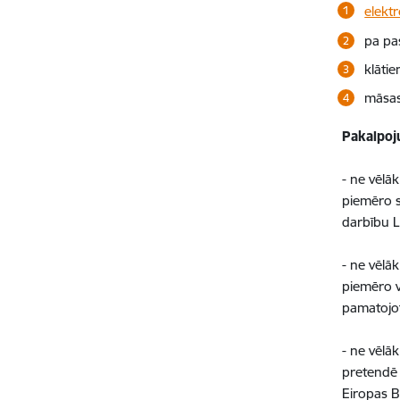
elektr
pa pas
klātie
māsas
Pakalpoj
- ne vēlā
piemēro s
darbību L
- ne vēlā
piemēro v
pamatojot
- ne vēlā
pretendē 
Eiropas Br