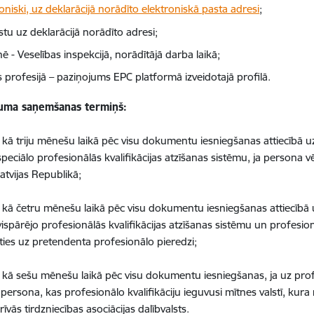
oniski, uz deklarācijā norādīto elektroniskā pasta adresi
;
tu uz deklarācijā norādīto adresi;
nē - Veselības inspekcijā, norādītājā darba laikā;
 profesijā – paziņojums EPC platformā izveidotajā profilā.
uma saņemšanas termiņš:
k kā triju mēnešu laikā pēc visu dokumentu iesniegšanas attiecībā
peciālo profesionālās kvalifikācijas atzīšanas sistēmu, ja persona v
atvijas Republikā;
k kā četru mēnešu laikā pēc visu dokumentu iesniegšanas attiecīb
ispārējo profesionālās kvalifikācijas atzīšanas sistēmu un profesionā
ies uz pretendenta profesionālo pieredzi;
k kā sešu mēnešu laikā pēc visu dokumentu iesniegšanas, ja uz profe
persona, kas profesionālo kvalifikāciju ieguvusi mītnes valstī, kura 
īvās tirdzniecības asociācijas dalībvalsts.