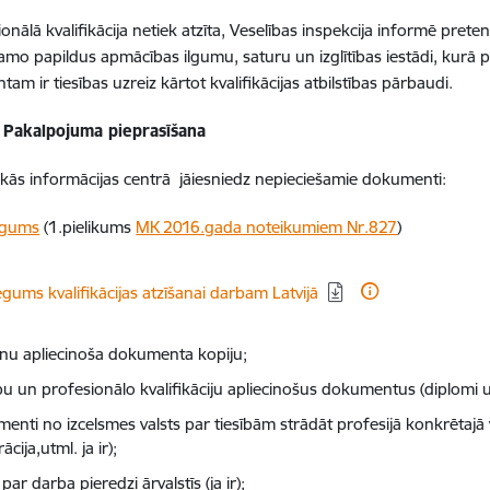
ionālā kvalifikācija netiek atzīta, Veselības inspekcija informē pre
amo papildus apmācības ilgumu, saturu un izglītības iestādi, kurā 
am ir tiesības uzreiz kārtot kvalifikācijas atbilstības pārbaudi.
 / Pakalpojuma pieprasīšana
ās informācijas centrā jāiesniedz nepieciešamie dokumenti:
egums
(1.pielikums
MK 2016.gada noteikumiem Nr.827
)
dēt:
egums kvalifikācijas atzīšanai darbam Latvijā
nu apliecinoša dokumenta kopiju;
ību un profesionālo kvalifikāciju apliecinošus dokumentus (diplomi un
nti no izcelsmes valsts par tiesībām strādāt profesijā konkrētajā vals
rācija,utml. ja ir);
 par darba pieredzi ārvalstīs (ja ir);