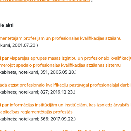
ie akti
mentētajām profesijām un profesionālās kvalifikācijas atzīšanu
likumi; 2001.07.20.)
 par vispārējās aprūpes māsas izglītību un profesionālo kvalifikāc
emērojot speciālo profesionālās kvalifikācijas atzīšanas sistēmu
 kabinets; noteikumi; 351; 2005.05.28.)
ādā atzīst profesionālo kvalifikāciju pastāvīgai profesionālajai darb
 kabinets; noteikumi; 827; 2016.12.23.)
par informācijas institūcijām un institūcijām, kas izsniedz ārvalstīs 
 apliecības reglamentētajās profesijās
 kabinets; noteikumi; 566; 2017.09.22.)