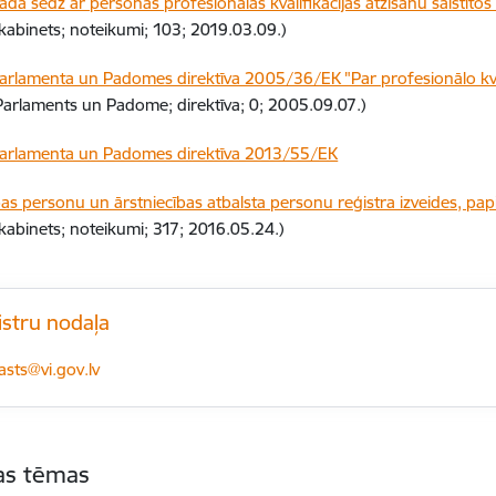
kādā sedz ar personas profesionālās kvalifikācijas atzīšanu saistīto
 kabinets; noteikumi; 103; 2019.03.09.)
arlamenta un Padomes direktīva 2005/36/EK "Par profesionālo kval
Parlaments un Padome; direktīva; 0; 2005.09.07.)
arlamenta un Padomes direktīva 2013/55/EK
bas personu un ārstniecības atbalsta personu reģistra izveides, pa
 kabinets; noteikumi; 317; 2016.05.24.)
istru nodaļa
-pasts:
asts@vi.gov.lv
tas tēmas