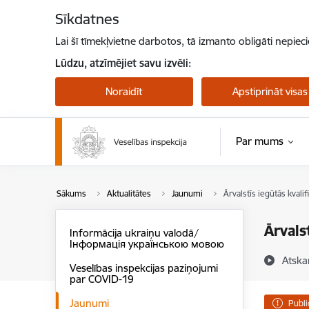
Pāriet uz lapas saturu
Sīkdatnes
Lai šī tīmekļvietne darbotos, tā izmanto obligāti nepiec
Lūdzu, atzīmējiet savu izvēli:
Noraidīt
Apstiprināt visas
Par mums
Sākums
Aktualitātes
Jaunumi
Ārvalstīs iegūtās kvalif
Ārvals
Informācija ukraiņu valodā/
Інформація українською мовою
Atska
Veselības inspekcijas paziņojumi
par COVID-19
Jaunumi
Publi