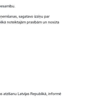
neesamību.
saņemšanas, sagatavo izziņu par
publikā noteiktajām prasībām un nosūta
s atzīšanu Latvijas Republikā, informē