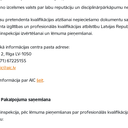
a no izcelsmes valsts par labu reputāciju un disciplinārpārkāpumu 
isu pretendenta kvalifikācijas atzīšanai nepieciešamo dokumentu 
ta izglītības un profesionālās kvalifikācijas atbilstību Latvijas Re
 inspekcijai izvērtēšanai un lēmuma pieņemšanai.
ā informācijas centra pasta adrese:
a 2, Rīga LV-1050
371) 67225155
ic@aic.lv
informācija par AIC
šeit
.
 / Pakalpojuma saņemšana
 inspekcija, pēc lēmuma pieņemšanas par profesionālās kvalifikācija
ju: