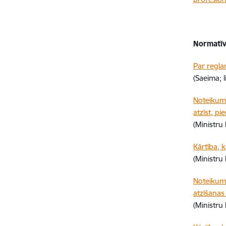
Normatīv
Par regla
(Saeima; 
Noteikumi
atzīst, pi
(Ministru
Kārtība, k
(Ministru
Noteikumi 
atzīšanas
(Ministru