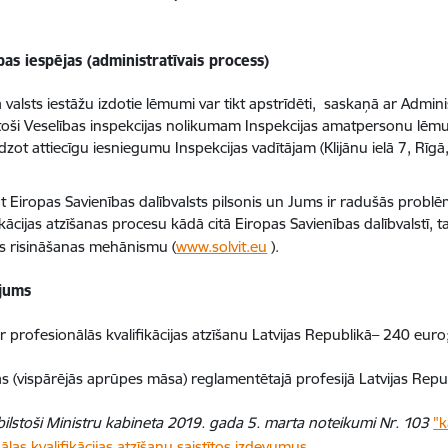
as iespējas (administratīvais process)
ā valsts iestāžu izdotie lēmumi var tikt apstrīdēti, saskaņā ar Admin
stoši Veselības inspekcijas nolikumam Inspekcijas amatpersonu lēmu
dzot attiecīgu iesniegumu Inspekcijas vadītājam (Klijānu ielā 7, Rīgā
at Eiropas Savienības dalībvalsts pilsonis un Jums ir radušās problē
ikācijas atzīšanas procesu kādā citā Eiropas Savienības dalībvalstī, ta
us risināšanas mehānismu (
www.solvit.eu
).
jums
 profesionālās kvalifikācijas atzīšanu Latvijas Republikā– 240 euro
 (vispārējās aprūpes māsa) reglamentētajā profesijā Latvijas Repu
bilstoši Ministru kabineta 2019. gada 5. marta noteikumi Nr. 103
"k
ālas kvalifikācijas atzīšanu saistītos izdevumus
„