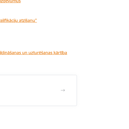
s izdevumus
ifikāciju atzīšanu"
pildināšanas un uzturēšanas kārtība