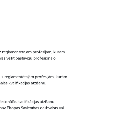
 uz reglamentētajām profesijām, kurām
ēlas veikt pastāvīgu profesionālo
ā uz reglamentētajām profesijām, kurām
lās kvalifikācijas atzīšanu,
sionālās kvalifikācijas atzīšanu
nav Eiropas Savienības dalībvalsts vai