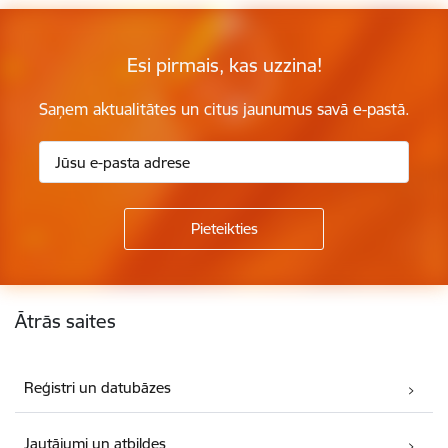
Esi pirmais, kas uzzina!
Saņem aktualitātes un citus jaunumus savā e-pastā.
Kājene
Ātrās saites
Reģistri un datubāzes
Jautājumi un atbildes