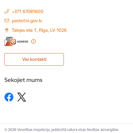
+371 67081600
E-pasts:
pasts@vi.gov.lv
Talejas iela 1, Rīga, LV-1026
Visi kontakti
Sekojiet mums
© 2026 Veselības inspekcija, publicētā satura visas tiesības aizsargātas.