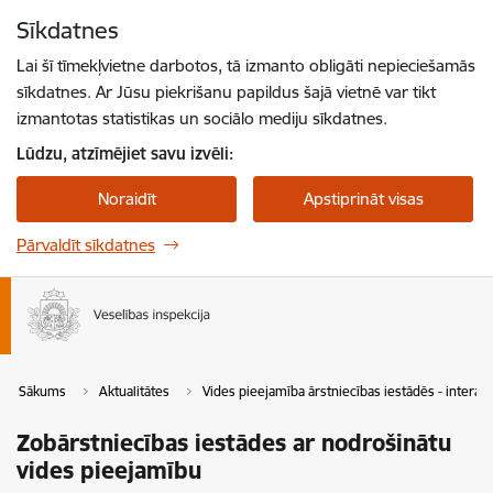
Pāriet uz lapas saturu
Sīkdatnes
Spied
lai meklētu
Enter
Lai šī tīmekļvietne darbotos, tā izmanto obligāti nepieciešamās
sīkdatnes. Ar Jūsu piekrišanu papildus šajā vietnē var tikt
izmantotas statistikas un sociālo mediju sīkdatnes.
Lūdzu, atzīmējiet savu izvēli:
Noraidīt
Apstiprināt visas
Pārvaldīt sīkdatnes
Sākums
Aktualitātes
Vides pieejamība ārstniecības iestādēs - interakt
Zobārstniecības iestādes ar nodrošinātu
vides pieejamību