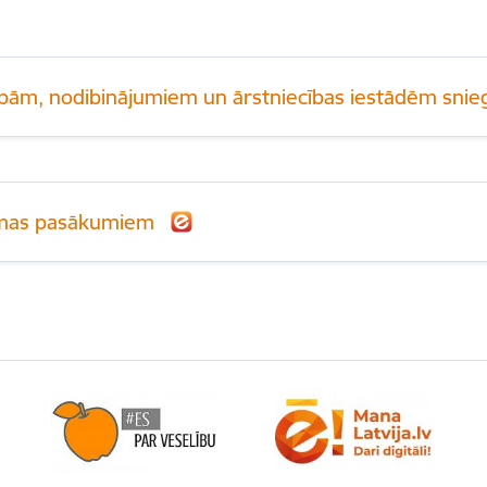
rībām, nodibinājumiem un ārstniecības iestādēm snieg
lāmas pasākumiem