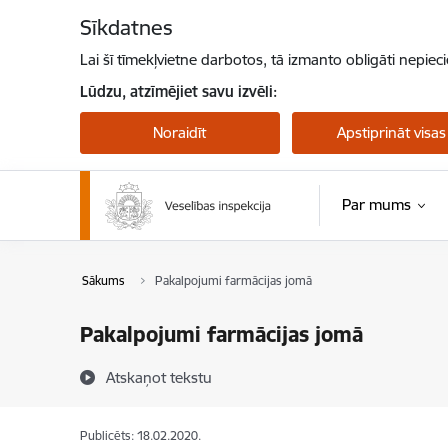
Pāriet uz lapas saturu
Sīkdatnes
Lai šī tīmekļvietne darbotos, tā izmanto obligāti nepiec
Lūdzu, atzīmējiet savu izvēli:
Noraidīt
Apstiprināt visas
Par mums
Sākums
Pakalpojumi farmācijas jomā
Pakalpojumi farmācijas jomā
Atskaņot tekstu
Publicēts: 18.02.2020.