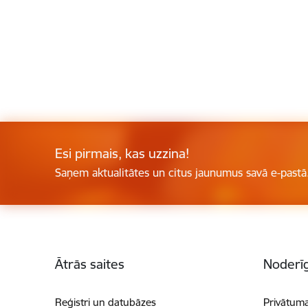
Esi pirmais, kas uzzina!
Saņem aktualitātes un citus jaunumus savā e-pastā
Kājene
Ātrās saites
Noderīg
Reģistri un datubāzes
Privātuma