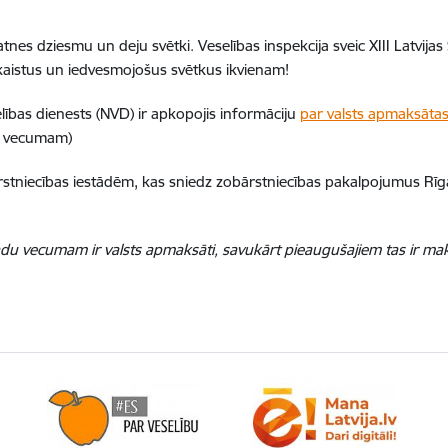
unatnes dziesmu un deju svētki. Veselības inspekcija sveic XIII Latvi
skaistus un iedvesmojošus svētkus ikvienam!
elības dienests (NVD) ir apkopojis informāciju
par valsts apmaksātas
u vecumam)
 ārstniecības iestādēm, kas sniedz zobārstniecības pakalpojumus Rī
adu vecumam ir valsts apmaksāti, savukārt pieaugušajiem tas ir m