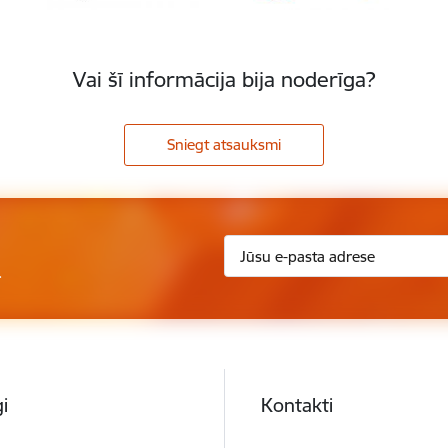
Vai šī informācija bija noderīga?
Sniegt atsauksmi
.
i
Kontakti