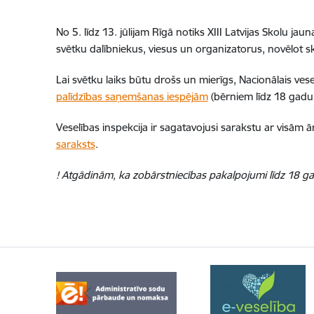
No 5. līdz 13. jūlijam Rīgā notiks XIII Latvijas Skolu ja
svētku dalībniekus, viesus un organizatorus, novēlot 
Lai svētku laiks būtu drošs un mierīgs, Nacionālais ves
palīdzības saņemšanas iespējām
(bērniem līdz 18 gad
Veselības inspekcija ir sagatavojusi sarakstu ar visām
saraksts
.
! Atgādinām, ka zobārstniecības pakalpojumi līdz 18 g