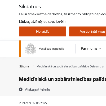
Pāriet uz lapas saturu
Sīkdatnes
Lai šī tīmekļvietne darbotos, tā izmanto obligāti nepiec
Lūdzu, atzīmējiet savu izvēli:
Noraidīt
Apstiprināt visas
Par mums
Sākums
Medicīniskā un zobārstniecības palīdzība Dziesmu un
Medicīniskā un zobārstniecības palīd
Atskaņot tekstu
Publicēts: 27.06.2025.