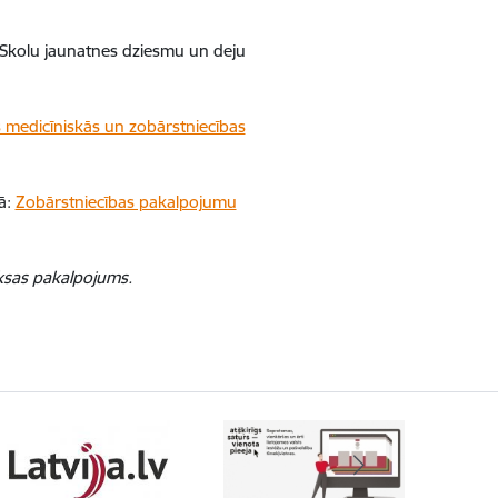
jas Skolu jaunatnes dziesmu un deju
 medicīniskās un zobārstniecības
gā:
Zobārstniecības pakalpojumu
aksas pakalpojums.