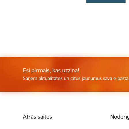
Esi pirmais, kas uzzina!
Saņem aktualitātes un citus jaunumus savā e-pastā
Kājene
Ātrās saites
Noderīg