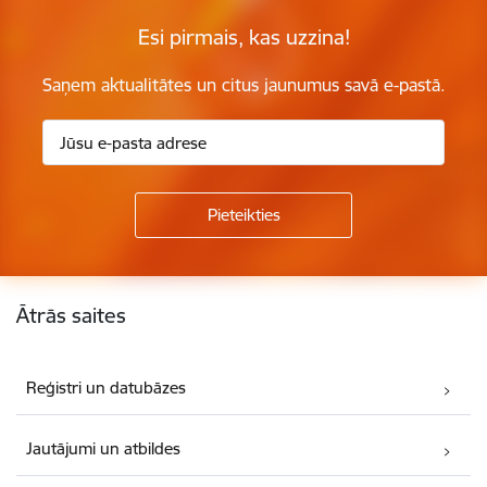
Esi pirmais, kas uzzina!
Saņem aktualitātes un citus jaunumus savā e-pastā.
Kājene
Ātrās saites
Reģistri un datubāzes
Jautājumi un atbildes