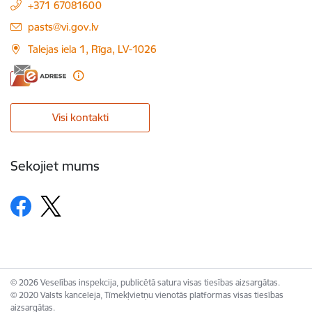
+371 67081600
E-pasts:
pasts@vi.gov.lv
Talejas iela 1, Rīga, LV-1026
Visi kontakti
Sekojiet mums
© 2026 Veselības inspekcija, publicētā satura visas tiesības aizsargātas.
© 2020 Valsts kanceleja, Tīmekļvietņu vienotās platformas visas tiesības
aizsargātas.