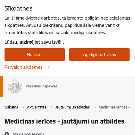
Pāriet uz lapas saturu
Sīkdatnes
Spied
lai meklētu
Enter
Lai šī tīmekļvietne darbotos, tā izmanto obligāti nepieciešamās
sīkdatnes. Ar Jūsu piekrišanu papildus šajā vietnē var tikt
izmantotas statistikas un sociālo mediju sīkdatnes.
Lūdzu, atzīmējiet savu izvēli:
Noraidīt
Apstiprināt visas
Pārvaldīt sīkdatnes
Sākums
Aktualitātes
Jautājumi un atbildes
Medicīnas ierīces - ja
Medicīnas ierīces - jautājumi un atbildes
Atskaņot tekstu