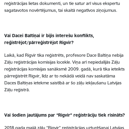
reģistrācijas lietas dokumenti, un tie satur arī visus ekspertu
sagatavotos novērtējumus, tai skaitā negatīvos ziņojumus.
Vai Dacei Baltiņai ir bijis interešu konflikts,
reģistrējot/pārreģistrējot Rigvir?
Laikā, kad Rigvir tika reģistrēts, profesore Dace Baltiņa nebija
Zāļu reģistrācijas komisijas locekle. Viņa arī nepiedalījās Zāļu
reģistrācijas komisijas sanāksmē 2009. gadā, kurā tika ieteikts
pārreģistrēt Rigvir, līdz ar to nekādā veidā nav saskatāma
Daces Baltiņas ietekme saistībā ar šo zāļu iekļaušanu Latvijas
Zāļu reģistrā.
Vai šodien jautājums par “Rigvir” reģistrāciju tiek risināts?
2018.gada maijā zāļu “Rigvir” reģistrācijas uzturēšanai Latvijas