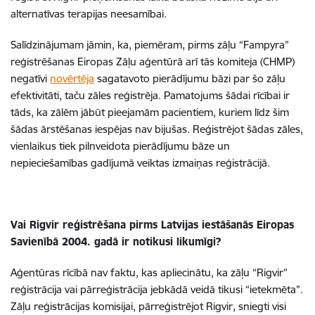
alternatīvas terapijas neesamībai.
Salīdzinājumam jāmin, ka, piemēram, pirms zāļu “Fampyra”
reģistrēšanas Eiropas Zāļu aģentūrā arī tās komiteja (CHMP)
negatīvi
novērtēja
sagatavoto pierādījumu bāzi par šo zāļu
efektivitāti, taču zāles reģistrēja. Pamatojums šādai rīcībai ir
tāds, ka zālēm jābūt pieejamām pacientiem, kuriem līdz šim
šādas ārstēšanas iespējas nav bijušas. Reģistrējot šādas zāles,
vienlaikus tiek pilnveidota pierādījumu bāze un
nepieciešamības gadījumā veiktas izmaiņas reģistrācijā.
Vai Rigvir reģistrēšana pirms Latvijas iestāšanās Eiropas
Savienībā 2004. gadā ir notikusi likumīgi?
Aģentūras rīcībā nav faktu, kas apliecinātu, ka zāļu “Rigvir”
reģistrācija vai pārreģistrācija jebkādā veidā tikusi “ietekmēta”.
Zāļu reģistrācijas komisijai, pārreģistrējot Rigvir, sniegti visi