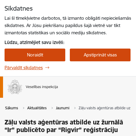
Pāriet uz lapas saturu
Sīkdatnes
Spied
lai meklētu
Enter
Lai šī tīmekļvietne darbotos, tā izmanto obligāti nepieciešamās
sīkdatnes. Ar Jūsu piekrišanu papildus šajā vietnē var tikt
izmantotas statistikas un sociālo mediju sīkdatnes.
Lūdzu, atzīmējiet savu izvēli:
Noraidīt
Apstiprināt visas
Pārvaldīt sīkdatnes
Sākums
Aktualitātes
Jaunumi
Zāļu valsts aģentūras atbilde uz žur
Zāļu valsts aģentūras atbilde uz žurnālā
“Ir” publicēto par “Rigvir” reģistrāciju