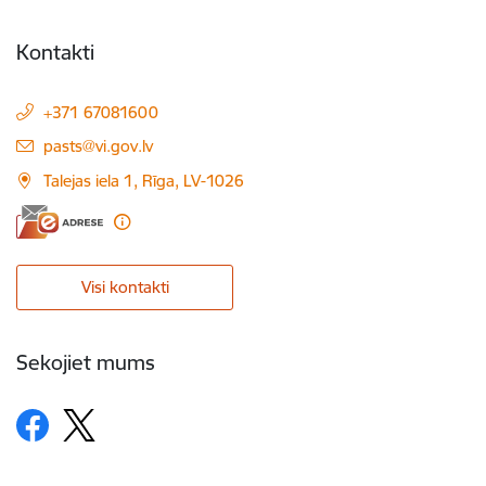
Kontakti
+371 67081600
E-pasts:
pasts@vi.gov.lv
Talejas iela 1, Rīga, LV-1026
Visi kontakti
Sekojiet mums