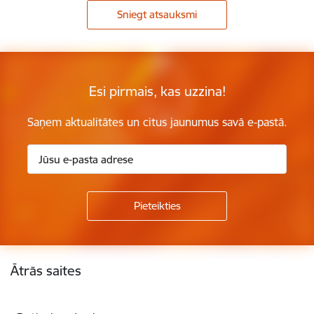
Sniegt atsauksmi
Esi pirmais, kas uzzina!
Saņem aktualitātes un citus jaunumus savā e-pastā.
Kājene
Ātrās saites