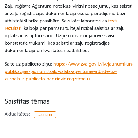
Zāļu reģistrā Aģentūra noteikusi virkni nosacījumu, kas saistīti
ar zāļu reģistrācijas dokumentācijā esošo pierādījumu bāzi
atbilstoši šī brīža prasībām. Savukārt laboratorijas
testu
rezultāti
kalpoja par pamatu tūlītējai rīcībai saistībā ar zāļu
izplatīšanas apturēšanu. Uzņēmumam ir jānovērš visi
konstatētie trūkumi, kas saistīti ar zāļu reģistrācijas
dokumentāciju un kvalitātes neatbilstību.
Saite uz publicēto ziņu:
https://www.zva.gov.lv/lv/jaunumi-un-
publikacijas/jaunumi/zalu-valsts-agenturas-atbilde-uz-
zurnala-ir-publiceto-par-rigvir-registraciju
Saistītas tēmas
Aktualitātes:
Jaunumi