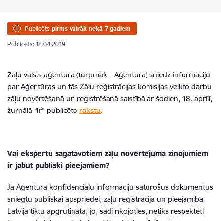
Publicēts
pirms vairāk nekā 7 gadiem
Publicēts: 18.04.2019.
Zāļu valsts aģentūra (turpmāk – Aģentūra) sniedz informāciju
par Aģentūras un tās Zāļu reģistrācijas komisijas veikto darbu
zāļu novērtēšanā un reģistrēšanā saistībā ar šodien, 18. aprīlī,
žurnālā “Ir” publicēto
rakstu
.
Vai ekspertu sagatavotiem zāļu novērtējuma ziņojumiem
ir jābūt publiski pieejamiem?
Ja Aģentūra konfidenciālu informāciju saturošus dokumentus
sniegtu publiskai apspriedei, zāļu reģistrācija un pieejamība
Latvijā tiktu apgrūtināta, jo, šādi rīkojoties, netiks respektēti