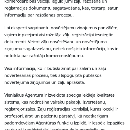
komercdarbības veicēju ieguldījumi zāļu ražošanā un
reģistrācijas dokumentu sagatavošanā, kas, tostarp, satur
informāciju par ražošanas procesu.
Lai eksperti sagatavotu novērtējumu ziņojumus par zālēm,
viņiem ir pieejami visi ražotāja zāļu reģistrācijai iesniegtie
dokumenti. Veicot zāļu novērtēšanu un novērtējuma
ziņojumu sagatavošanu, netiek nošķirta informācija, kas ir
noteikta par ražotāja komercnoslēpumu.
Visa informācija, ko ir būtiski zināt par zālēm un zāļu
novērtēšanas procesu, tiek atspoguļota publiskos
novērtējuma ziņojumos un zāļu aprakstā.
Vienlaikus Aģentūrā ir izveidota spēcīga iekšējā kvalitātes
sistēma, kas nodrošina vairāku pakāpju izvērtēšanu,
reģistrējot zāles. Zāļu reģistrācijas komisijai, kuras locekļi ir
profesori, ārsti un pacientu pārstāvji, kā neatkarīgam
padomdevējam Aģentūras funkciju izpildē, ir iespēja iepazīties
ar visu zāļu reģistrācijai iesniegto dokumentāciju un