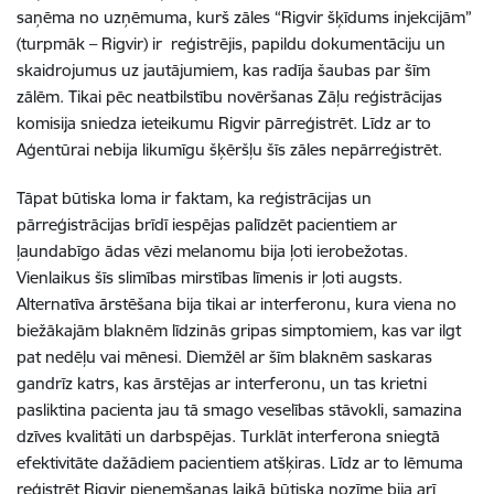
saņēma no uzņēmuma, kurš zāles “Rigvir šķīdums injekcijām”
(turpmāk – Rigvir) ir reģistrējis, papildu dokumentāciju un
skaidrojumus uz jautājumiem, kas radīja šaubas par šīm
zālēm. Tikai pēc neatbilstību novēršanas Zāļu reģistrācijas
komisija sniedza ieteikumu Rigvir pārreģistrēt. Līdz ar to
Aģentūrai nebija likumīgu šķēršļu šīs zāles nepārreģistrēt.
Tāpat būtiska loma ir faktam, ka reģistrācijas un
pārreģistrācijas brīdī iespējas palīdzēt pacientiem ar
ļaundabīgo ādas vēzi melanomu bija ļoti ierobežotas.
Vienlaikus šīs slimības mirstības līmenis ir ļoti augsts.
Alternatīva ārstēšana bija tikai ar interferonu, kura viena no
biežākajām blaknēm līdzinās gripas simptomiem, kas var ilgt
pat nedēļu vai mēnesi. Diemžēl ar šīm blaknēm saskaras
gandrīz katrs, kas ārstējas ar interferonu, un tas krietni
pasliktina pacienta jau tā smago veselības stāvokli, samazina
dzīves kvalitāti un darbspējas. Turklāt interferona sniegtā
efektivitāte dažādiem pacientiem atšķiras. Līdz ar to lēmuma
reģistrēt Rigvir pieņemšanas laikā būtiska nozīme bija arī