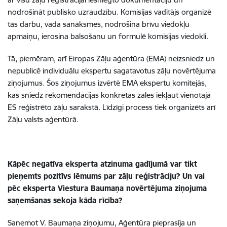
nodrošināt publisko uzraudzību. Komisijas vadītājs organizē
tās darbu, vada sanāksmes, nodrošina brīvu viedokļu
apmaiņu, ierosina balsošanu un formulē komisijas viedokli.
Tā, piemēram, arī Eiropas Zāļu aģentūra (EMA) neizsniedz un
nepublicē individuālu ekspertu sagatavotus zāļu novērtējuma
ziņojumus. Šos ziņojumus izvērtē EMA ekspertu komitejās,
kas sniedz rekomendācijas konkrētās zāles iekļaut vienotajā
ES reģistrēto zāļu sarakstā. Līdzīgi process tiek organizēts arī
Zāļu valsts aģentūrā.
Kāpēc negatīva eksperta atzinuma gadījumā var tikt
pieņemts pozitīvs lēmums par zāļu reģistrāciju? Un vai
pēc eksperta Viestura Baumaņa novērtējuma ziņojuma
saņemšanas sekoja kāda rīcība?
Saņemot V. Baumaņa ziņojumu, Aģentūra pieprasīja un