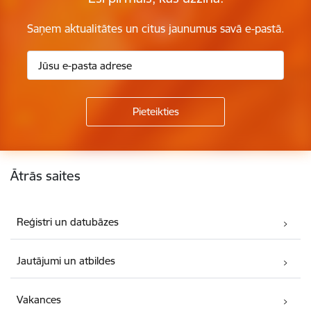
Saņem aktualitātes un citus jaunumus savā e-pastā.
Kājene
Ātrās saites
Reģistri un datubāzes
Jautājumi un atbildes
Vakances