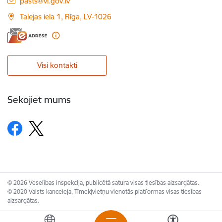
E-pasts:
pasts@vi.gov.lv
Talejas iela 1, Rīga, LV-1026
Visi kontakti
Sekojiet mums
© 2026 Veselības inspekcija, publicētā satura visas tiesības aizsargātas.
© 2020 Valsts kanceleja, Tīmekļvietņu vienotās platformas visas tiesības
aizsargātas.