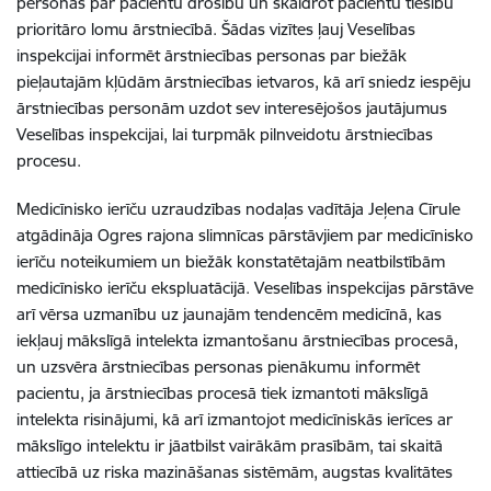
personas par pacientu drošību un skaidrot pacientu tiesību
prioritāro lomu ārstniecībā. Šādas vizītes ļauj Veselības
inspekcijai informēt ārstniecības personas par biežāk
pieļautajām kļūdām ārstniecības ietvaros, kā arī sniedz iespēju
ārstniecības personām uzdot sev interesējošos jautājumus
Veselības inspekcijai, lai turpmāk pilnveidotu ārstniecības
procesu.
Medicīnisko ierīču uzraudzības nodaļas vadītāja Jeļena Cīrule
atgādināja Ogres rajona slimnīcas pārstāvjiem par medicīnisko
ierīču noteikumiem un biežāk konstatētajām neatbilstībām
medicīnisko ierīču ekspluatācijā. Veselības inspekcijas pārstāve
arī vērsa uzmanību uz jaunajām tendencēm medicīnā, kas
iekļauj mākslīgā intelekta izmantošanu ārstniecības procesā,
un uzsvēra ārstniecības personas pienākumu informēt
pacientu, ja ārstniecības procesā tiek izmantoti mākslīgā
intelekta risinājumi,
kā arī izmantojot medicīniskās ierīces ar
mākslīgo intelektu ir jāatbilst vairākām prasībām, tai skaitā
attiecībā uz riska mazināšanas sistēmām, augstas kvalitātes