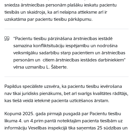
sniedza ārstniecības personām plašāku ieskatu pacientu
tiesībās un skaidroja, ka arī nelaipna attieksme arī ir
uzskatāma par pacientu tiesību pārkāpumu.
“Pacientu tiesību pārzināšana ārstniecības iestādē
samazina konfliktsituāciju iespējamību un nodrošina
veiksmīgāku sadarbību starp pacientiem un ārstniecības
personām un citiem ārstniecības iestādes darbiniekiem”
vērsa uzmanību L. Šāberte.
Papildus speciāliste uzsvēra, ka pacientu tiesību ievērošana
nav tikai juridisks pienākums, bet arī svarīgs kvalitātes rādītājs,
kas tiešā veidā ietekmē pacienta uzticēšanos ārstam.
Kopumā 2025. gada pirmajā pusgadā par Pacientu tiesību
likuma 4. un 4.prim pantā noteiktajām pacienta tiesībām uz
informāciju Veselības inspekcijā tika saņemtas 25 sūdzības un