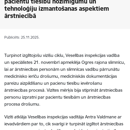
pacientu tiesību nozīmīgumu un
tehnoloģiju izmantošanas aspektiem
ārstniecībā
Publicēts: 25.11.2025.
Turpinot izglītojošu vizīšu ciklu, Veselības inspekcijas vadība
un speciālistes 21. novembrī apmeklēja Ogres rajona slimnīcu,
lai ar ārstniecības personām un slimnīcas vadību pārrunātu
medicīnisko ierīču drošumu, medicīniskās dokumentācijas
pareizu aizpildīšanu un pacienu tiesību ievērošanu
ārstniecības procesā. Vizītes mērķis bija stiprināt ārstniecības
personu izpratni par pacientu tiesībām un ārstniecības
procesa drošumu.
Vizīti atklāja Veselības inspekcijas vadītāja Antra Valdmane ar
ievadvārdiem par to, cik svarīgi ir turpināt izglītot ārstniecības