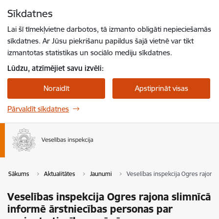
Pāriet uz lapas saturu
Sīkdatnes
Spied
lai meklētu
Enter
Lai šī tīmekļvietne darbotos, tā izmanto obligāti nepieciešamās
sīkdatnes. Ar Jūsu piekrišanu papildus šajā vietnē var tikt
izmantotas statistikas un sociālo mediju sīkdatnes.
Lūdzu, atzīmējiet savu izvēli:
Noraidīt
Apstiprināt visas
Pārvaldīt sīkdatnes
Sākums
Aktualitātes
Jaunumi
Veselības inspekcija Ogres rajona
Veselības inspekcija Ogres rajona slimnīcā
informē ārstniecības personas par