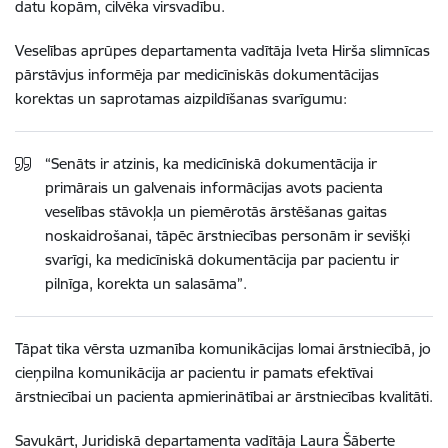
datu kopām, cilvēka virsvadību.
Veselības aprūpes departamenta vadītāja Iveta Hirša slimnīcas
pārstāvjus informēja par medicīniskās dokumentācijas
korektas un saprotamas aizpildīšanas svarīgumu:
“Senāts ir atzinis, ka medicīniskā dokumentācija ir
primārais un galvenais informācijas avots pacienta
veselības stāvokļa un piemērotās ārstēšanas gaitas
noskaidrošanai, tāpēc ārstniecības personām ir sevišķi
svarīgi, ka medicīniskā dokumentācija par pacientu ir
pilnīga, korekta un salasāma”.
Tāpat tika vērsta uzmanība komunikācijas lomai ārstniecībā, jo
cieņpilna komunikācija ar pacientu ir pamats efektīvai
ārstniecībai un pacienta apmierinātībai ar ārstniecības kvalitāti.
Savukārt, Juridiskā departamenta vadītāja Laura Šāberte