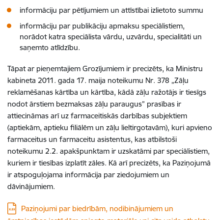
informāciju par pētījumiem un attīstībai izlietoto summu
informāciju par publikāciju apmaksu speciālistiem,
norādot katra speciālista vārdu, uzvārdu, specialitāti un
saņemto atlīdzību.
Tāpat ar pieņemtajiem Grozījumiem ir precizēts, ka Ministru
kabineta 2011. gada 17. maija noteikumu Nr. 378 „Zāļu
reklamēšanas kārtība un kārtība, kādā zāļu ražotājs ir tiesīgs
nodot ārstiem bezmaksas zāļu paraugus” prasības ir
attiecināmas arī uz farmaceitiskās darbības subjektiem
(aptiekām, aptieku filiālēm un zāļu lieltirgotavām), kuri apvieno
farmaceitus un farmaceitu asistentus, kas atbilstoši
noteikumu 2.2. apakšpunktam ir uzskatāmi par speciālistiem,
kuriem ir tiesības izplatīt zāles. Kā arī precizēts, ka Paziņojumā
ir atspoguļojama informācija par ziedojumiem un
dāvinājumiem.
Lejupielādēt:
Paziņojumi par biedrībām, nodibinājumiem un