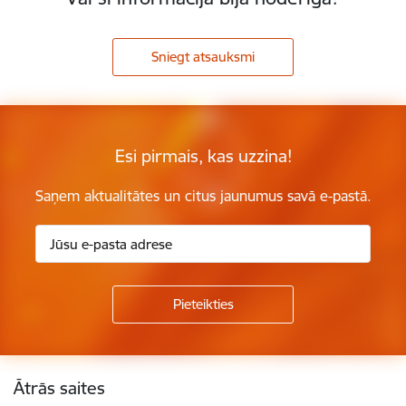
Sniegt atsauksmi
Esi pirmais, kas uzzina!
Saņem aktualitātes un citus jaunumus savā e-pastā.
Kājene
Ātrās saites