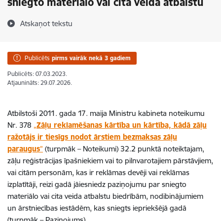
sniegto materiālo vai cita veida atbalstu
Atskaņot tekstu
Publicēts
pirms vairāk nekā 3 gadiem
Publicēts: 07.03.2023.
Atjaunināts: 29.07.2026.
Atbilstoši 2011. gada 17. maija Ministru kabineta noteikumu
Nr. 378
„
Zāļu reklamēšanas kārtība un kārtība, kādā zāļu
ražotājs ir tiesīgs nodot ārstiem bezmaksas zāļu
paraugus
”
(turpmāk – Noteikumi) 32.2 punktā noteiktajam,
zāļu reģistrācijas īpašniekiem vai to pilnvarotajiem pārstāvjiem,
vai citām personām, kas ir reklāmas devēji vai reklāmas
izplatītāji, reizi gadā jāiesniedz paziņojumu par sniegto
materiālo vai cita veida atbalstu biedrībām, nodibinājumiem
un ārstniecības iestādēm, kas sniegts iepriekšējā gadā
(turpmāk – Paziņojums).