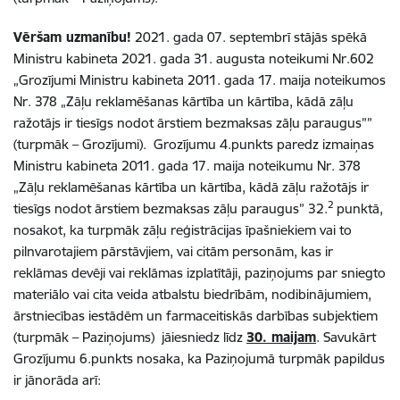
Vēršam uzmanību!
2021. gada 07. septembrī stājās spēkā
Ministru kabineta 2021. gada 31. augusta noteikumi Nr.602
„Grozījumi Ministru kabineta 2011. gada 17. maija noteikumos
Nr. 378 „Zāļu reklamēšanas kārtība un kārtība, kādā zāļu
ražotājs ir tiesīgs nodot ārstiem bezmaksas zāļu paraugus””
(turpmāk – Grozījumi). Grozījumu 4.punkts paredz izmaiņas
Ministru kabineta 2011. gada 17. maija noteikumu Nr. 378
„Zāļu reklamēšanas kārtība un kārtība, kādā zāļu ražotājs ir
2
tiesīgs nodot ārstiem bezmaksas zāļu paraugus” 32.
punktā,
nosakot, ka turpmāk zāļu reģistrācijas īpašniekiem vai to
pilnvarotajiem pārstāvjiem, vai citām personām, kas ir
reklāmas devēji vai reklāmas izplatītāji, paziņojums par sniegto
materiālo vai cita veida atbalstu biedrībām, nodibinājumiem,
ārstniecības iestādēm un farmaceitiskās darbības subjektiem
(turpmāk – Paziņojums) jāiesniedz līdz
30. maijam
. Savukārt
Grozījumu 6.punkts nosaka, ka Paziņojumā turpmāk papildus
ir jānorāda arī: