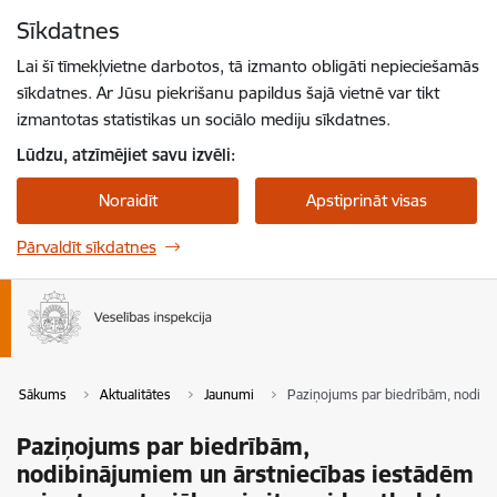
Pāriet uz lapas saturu
Sīkdatnes
Spied
lai meklētu
Enter
Lai šī tīmekļvietne darbotos, tā izmanto obligāti nepieciešamās
sīkdatnes. Ar Jūsu piekrišanu papildus šajā vietnē var tikt
izmantotas statistikas un sociālo mediju sīkdatnes.
Lūdzu, atzīmējiet savu izvēli:
Noraidīt
Apstiprināt visas
Pārvaldīt sīkdatnes
Sākums
Aktualitātes
Jaunumi
Paziņojums par biedrībām, nodibin
Paziņojums par biedrībām,
nodibinājumiem un ārstniecības iestādēm