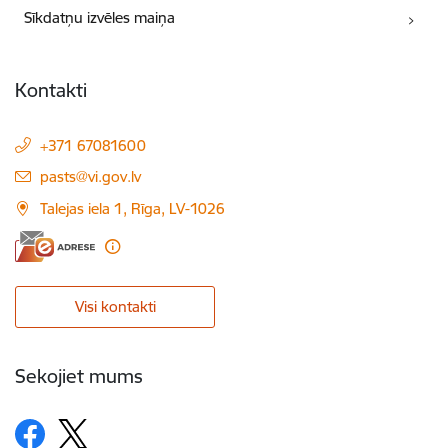
Sīkdatņu izvēles maiņa
Kontakti
+371 67081600
E-pasts:
pasts@vi.gov.lv
Talejas iela 1, Rīga, LV-1026
Visi kontakti
Sekojiet mums