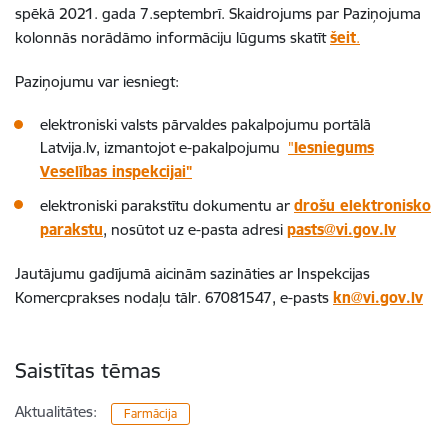
spēkā 2021. gada 7.septembrī. Skaidrojums par Paziņojuma
kolonnās norādāmo informāciju lūgums skatīt
šeit
.
Paziņojumu var iesniegt:
elektroniski valsts pārvaldes pakalpojumu portālā
Latvija.lv, izmantojot e-pakalpojumu
"
Iesniegums
Veselības inspekcijai"
elektroniski parakstītu dokumentu ar
drošu elektronisko
parakstu
, nosūtot uz e-pasta adresi
pasts@vi.gov.lv
Jautājumu gadījumā aicinām sazināties ar Inspekcijas
Komercprakses nodaļu tālr. 67081547, e-pasts
kn@vi.gov.lv
Saistītas tēmas
Aktualitātes:
Farmācija