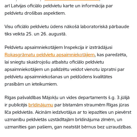
arī Latvijas oficiālo peldvietu karte un informācija par
peldvietu drošības aspektiem.
Visu oficiālo peldvietu ūdens nākošā laboratoriskā pārbaude
tiks veikta 25. un 26. augustā.
Peldvietu apsaimniekotājiem Inspekcija ir izstrādājusi
Rokasgrāmatu peldvietu apsaimniekotājiem
, kas paredzēta,
lai sniegtu skaidrojošu atbalstu oficiālo peldvietu
apsaimniekotājiem un palīdzētu veidot vienotu izpratni par
peldvietu apsaimniekošanas un peldūdens kvalitātes
prasībām un ieteikumiem.
Rīgas pašvaldības Mājokļu un vides departaments š.g. 3.jūlijā
ir publicējis
brīdinājumu
par bīstamām straumēm Rīgas jūras
līča peldvietās. Aicinām iedzīvotājus ar to iepazīties un pievērst
uzmanību peldvietās uzstādītajām brīdinājuma zīmēm, un
uzmanīties gan pašiem, gan neatstāt bērnus bez uzraudzības.