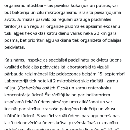
organismu attīstībai – tās pievilina kukaiņus un putnus, var
būt baktēriju un citu mikroorganismu izraisīta piesārņojuma
avots. Jūrmalas pašvaldība regulāri uzrauga pludmales
teritorijas un regulāri organizē pludmales apsaimniekošanu
t.sk. aļģes tiek vāktas katru dienu vairāk nekā 20 km garā
posmā, bet prioritāri aļģu vākšana tiek organizēta oficiālajās
peldvietās.
Kā zināms, Inspekcijas speciālisti padziļinātu peldvietu ūdens
kvalitāti oficiālajās peldvietās kā laboratoriski tā vizuāli
pārbauda reizi mēnesī līdz peldsezonas beigām 15. septembrī.
Laboratorijā tiek noteikti 2 mikrobioloģiskie rādītāji - zarnu
nūjiņu (
Escherichia coli
jeb
E.coli
) un zarnu enterokoku
koncentrācija ūdenī. Šie rādītāji kalpo par indikatoriem
iespējamā fekālā ūdens piesārņojuma atklāšanai un var
liecināt par slimību izraisošo patogēno baktēriju un vīrusu
klātbūtni ūdenī. Savukārt vizuāli ūdens paraugu ņemšanas
laikā tiek novērtēta ūdens krāsa, pievērsta īpaša uzmanība
peldošiem atkritumiem un naftas produktiem ūdenī, kā arī