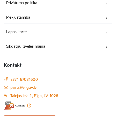
Privātuma politika
Piekļūstamība
Lapas karte
Sīkdatņu izvēles maiņa
Kontakti
+371 67081600
E-pasts:
pasts@vi.gov.lv
Talejas iela 1, Rīga, LV-1026