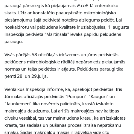
paraugā pārsniegts kā pieļaujamais
E.coli
, tā enterokoku
skaits. Līdz ar konstatēto paaugstināto mikrobioloģisko
piesārņojumu šajā peldvietā noteikts aizliegums peldēt. Lai
noskaidrotu vai peldūdens kvalitāte ir uzlabojusies, 1. augustā
Inspekcija peldvietā “Mārtiņsala” ievāks papildu peldūdens
paraugu.
Visās pārējās 58 oficiālajās iekšzemes un jūras peldvietās
peldūdens mikrobioloģiskie rādītāji nepārsniedz pieļaujamās
normas un tajās peldēties ir atļauts. Peldūdens paraugi tika
ņemti 28. un 29.jūlijā.
Vienlaikus Inspekcija informē, ka, apsekojot peldvietas, trīs
Jūrmalas oficiālajās peldvietās “Pumpuri”, “Kauguri” un
“Jaunķemeri” tika novērots palielināts, krastā izskaloto
makroaļģu daudzums. Lai arī šīs makroaļģes nav kaitīgas
cilvēku veselībai, tās var mainīt ūdens krāsu, kā arī izskalotas
krastā, tās sadalās un pūšanas procesi izraisa nepatīkamu
smaku. Šādas makroaļģu masas ir labvēlīga vide citu