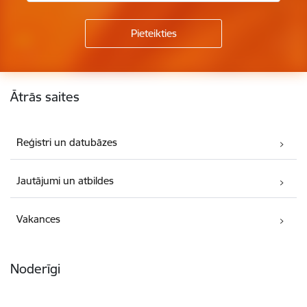
Kājene
Ātrās saites
Reģistri un datubāzes
Jautājumi un atbildes
Vakances
Noderīgi