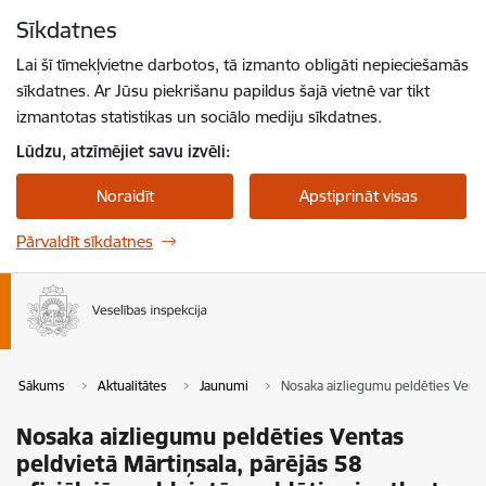
Pāriet uz lapas saturu
Sīkdatnes
Spied
lai meklētu
Enter
Lai šī tīmekļvietne darbotos, tā izmanto obligāti nepieciešamās
sīkdatnes. Ar Jūsu piekrišanu papildus šajā vietnē var tikt
izmantotas statistikas un sociālo mediju sīkdatnes.
Lūdzu, atzīmējiet savu izvēli:
Noraidīt
Apstiprināt visas
Pārvaldīt sīkdatnes
Sākums
Aktualitātes
Jaunumi
Nosaka aizliegumu peldēties Ventas 
Nosaka aizliegumu peldēties Ventas
peldvietā Mārtiņsala, pārējās 58