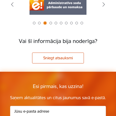
Vai šī informācija bija noderīga?
Sniegt atsauksmi
Esi pirmais, kas uzzina!
Saņem aktualitātes un citus jaunumus savā e-pastā.