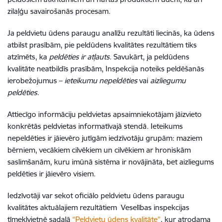
zilaļģu savairošanās procesam.
Ja peldvietu ūdens paraugu analīžu rezultāti liecinās, ka ūdens
atbilst prasībām, pie peldūdens kvalitātes rezultātiem tiks
atzīmēts, ka
peldēties ir atļauts
. Savukārt, ja peldūdens
kvalitāte neatbildīs prasībām, Inspekcija noteiks peldēšanās
ierobežojumus –
ieteikumu nepeldēties
vai
aizliegumu
peldēties
.
Attiecīgo informāciju peldvietas apsaimniekotājam jāizvieto
konkrētās peldvietas informatīvajā stendā. Ieteikums
nepeldēties ir jāievēro jutīgām iedzīvotāju grupām: maziem
bērniem, vecākiem cilvēkiem un cilvēkiem ar hroniskām
saslimšanām, kuru imūnā sistēma ir novājināta, bet aizliegums
peldēties ir jāievēro visiem.
Iedzīvotāji var sekot oficiālo peldvietu ūdens paraugu
kvalitātes aktuālajiem rezultātiem Veselības inspekcijas
tīmekļvietnē sadaļā
“Peldvietu ūdens kvalitāte”
, kur atrodama