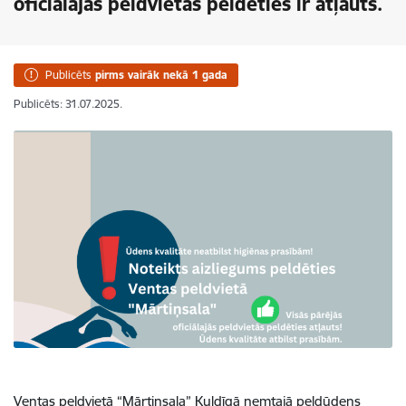
oficiālajās peldvietās peldēties ir atļauts.
Publicēts
pirms vairāk nekā 1 gada
Publicēts: 31.07.2025.
Ventas peldvietā “Mārtiņsala” Kuldīgā ņemtajā peldūdens