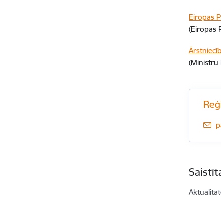
Eiropas P
(Eiropas 
Ārstniecī
(Ministru
Reģ
E
p
Saistī
Aktualitāt