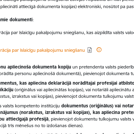
apliecināti attiecīgā dokumenta kopijas) elektroniski, nosūtot pa past
amie dokumenti
:
ācija par īslaicīgu pakalpojumu sniegšanu, kas aizpildīta valsts val
dēt:
rācija par īslaicīgu pakalpojumu sniegšanu
nu apliecinoša dokumenta kopiju
un pretendenta valsts piederīb
orādīta personu apliecinošā dokumentā), pievienojot dokumenta tu
entus, kas apliecina deklarācijā norādītajai profesijai atbilst
ikāciju
(oriģinālus vai apliecinātas kopijas), vai notariāli apliecin
kstus, izrakstus vai kopijas), pievienojot dokumenta tulkojumu valst
s valsts kompetento institūciju
dokumentus (oriģinālus) vai notar
inājumus (norakstus, izrakstus vai kopijas), kas apliecina pret
bu attiecīgajā profesijā
, pievienojot dokumentu tulkojumu valsts v
ūcijā trīs mēnešus no to izdošanas dienas).