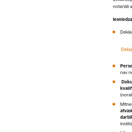
notariāli 
Iesniedz
Deklar
Lejupielā
Dekla
Perso
nav n
Dokum
kvalif
(nora
Mītne
atvas
darbī
instit