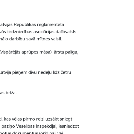
atvijas Republikas reglamentētā
vās tirdzniecības asociācijas dalībvalsts
onālo darbību savā mītnes valstī.
(vispārējās aprūpes māsa), ārsta palīga,
Latvijā pieņem divu nedēļu līdz četru
as brīža.
i, kas vēlas pirmo reizi uzsākt sniegt
 paziņo Veselības inspekcijai, iesniedzot
enotus dokumentus (oriģināli vai