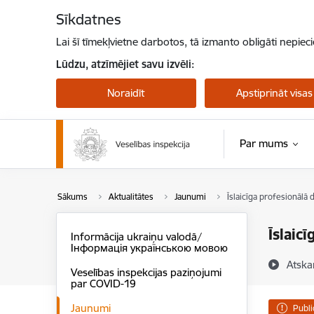
Pāriet uz lapas saturu
Sīkdatnes
Lai šī tīmekļvietne darbotos, tā izmanto obligāti nepiec
Lūdzu, atzīmējiet savu izvēli:
Noraidīt
Apstiprināt visas
Par mums
Sākums
Aktualitātes
Jaunumi
Īslaicīga profesionālā d
Īslaic
Informācija ukraiņu valodā/
Інформація українською мовою
Atska
Veselības inspekcijas paziņojumi
par COVID-19
Jaunumi
Publi