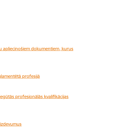
iju apliecinošiem dokumentiem, kurus
glamentētā profesijā
iegūtās profesionālās kvalifikācijas
s izdevumus