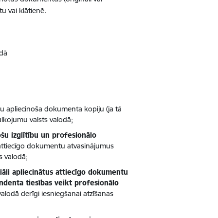
u vai klātienē.
odā
u apliecinoša dokumenta kopiju (ja tā
lkojumu valsts valodā;
ošu izglītību un profesionālo
ātu attiecīgo dokumentu atvasinājumus
s valodā;
iāli apliecinātus attiecīgo dokumentu
endenta tiesības veikt profesionālo
alodā derīgi iesniegšanai atzīšanas