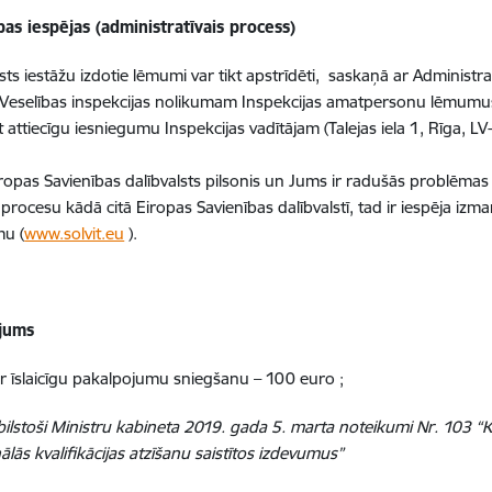
as iespējas (administratīvais process)
lsts iestāžu izdotie lēmumi var tikt apstrīdēti, saskaņā ar Administr
i Veselības inspekcijas nolikumam Inspekcijas amatpersonu lēmumus 
t attiecīgu iesniegumu Inspekcijas vadītājam (Talejas iela 1, Rīga, L
iropas Savienības dalībvalsts pilsonis un Jums ir radušās problēmas s
procesu kādā citā Eiropas Savienības dalībvalstī, tad ir iespēja izma
u (
www.solvit.eu
).
jums
 īslaicīgu pakalpojumu sniegšanu – 100 euro ;
bilstoši Ministru kabineta 2019. gada 5. marta noteikumi Nr. 103 “
ālās kvalifikācijas atzīšanu saistītos izdevumus”