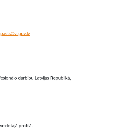
z
pasts@vi.gov.lv
fesionālo darbību Latvijas Republikā,
eidotajā profilā.