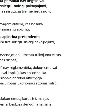
a personai nav liegtas vai
niegti īslaicīgi pakalpojumi,
as institūcijā trīs mēnešus no to
īvajiem aktiem, kas nosaka
s zināšanu apjomu;
 apliecina pretendenta
urā tiks sniegti īslaicīgi pakalpojumi,
pievienojot dokumentu tulkojumu valsts
nas dienas).
lstī nav reglamentēta, dokumentu vai
 vai kopiju), kas apliecina, ka
ionālo darbību attiecīgajā
, vai Eiropas Ekonomikas zonas valstī,
os dokumentus, kuros ir izmaiņas
riem ir beidzies derīguma termiņš.