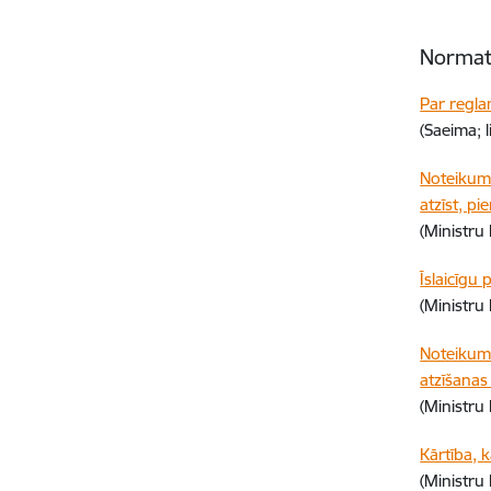
Normatī
Par regla
(Saeima; 
Noteikumi
atzīst, pi
(Ministru
Īslaicīgu
(Ministru
Noteikumi 
atzīšanas
(Ministru
Kārtība, 
(Ministru