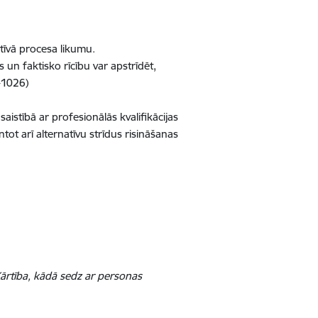
atīvā procesa likumu.
un faktisko rīcību var apstrīdēt,
V-1026)
aistībā ar profesionālās kvalifikācijas
ntot arī alternatīvu strīdus risināšanas
Kārtība, kādā sedz ar personas