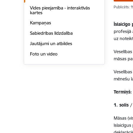
Publicēts: 
Vides pieejamība - interaktīvās
kartes
Kampaņas
Īslaicīg
profesijā 
Sabiedrības līdzdalība
uz noteikt
Jautājumi un atbildes
Veselības
Foto un video
māsas pal
Veselības
mēnešu l
Termiņš
1. solis
Māsas (vi
īslaicīgu
deklarāci