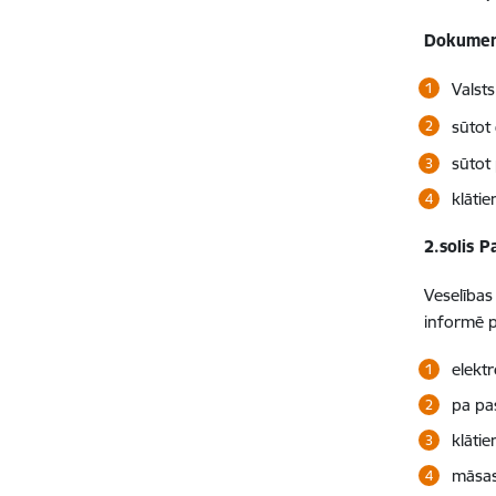
Dokument
Valst
sūtot
sūtot 
klātie
2.solis 
Veselības
informē 
elektr
pa pas
klātie
māsas