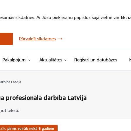
iešamās sīkdatnes. Ar Jūsu piekrišanu papildus šajā vietnē var tikt i
Pārvaldīt sīkdatnes
Pakalpojumi
Aktualitātes
Reģistri un datubāzes
arbība Latvijā
īga profesionālā darbība Latvijā
ņot tekstu
cēts
pirms vairāk nekā 6 gadiem