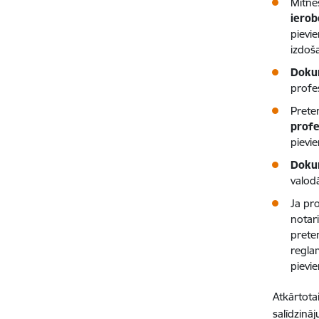
Mītne
ierob
pievi
izdoš
Dokum
profe
Prete
profe
pievi
Dokum
valodā
Ja pr
notari
prete
reglam
pievi
Atkārtota
salīdzinā