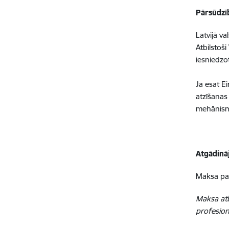
Pārsūdzīb
Latvijā va
Atbilstoš
iesniedzo
Ja esat E
atzīšanas 
mehānism
Atgādinā
Maksa par
Maksa
at
profesion