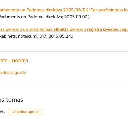
arlamenta un Padomes direktīva 2005/36/EK "Par profesionālo kval
Parlaments un Padome; direktīva; 2005.09.07.)
bas personu un ārstniecības atbalsta personu reģistra izveides, pa
 kabinets; noteikumi; 317; 2016.05.24.)
istru nodaļa
-pasts:
asts@vi.gov.lv
tas tēmas
es:
Veselības aprūpe