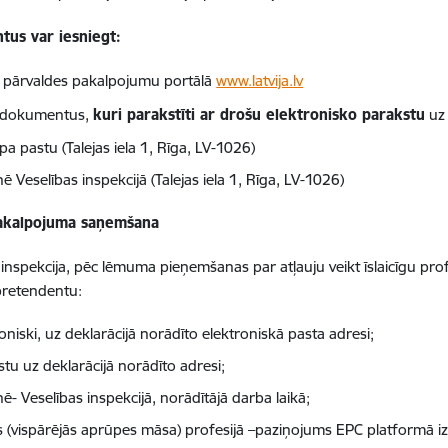
us var iesniegt:
s pārvaldes pakalpojumu portālā
www.latvija.lv
 dokumentus,
kuri parakstīti ar drošu elektronisko parakstu
u
pa pastu (Talejas iela 1, Rīga, LV-1026)
nē Veselības inspekcijā (Talejas iela 1, Rīga, LV-1026)
Pakalpojuma saņemšana
 inspekcija, pēc lēmuma pieņemšanas par atļauju veikt īslaicīgu pro
pretendentu:
oniski, uz deklarācijā norādīto elektroniskā pasta adresi;
tu uz deklarācijā norādīto adresi;
nē- Veselības inspekcijā, norādītājā darba laikā;
 (vispārējās aprūpes māsa) profesijā –paziņojums EPC platformā izv