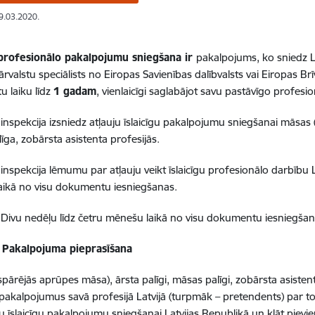
19.03.2020.
o profesionālo pakalpojumu sniegšana ir
pakalpojums, ko sniedz L
ārvalstu speciālists no Eiropas Savienības dalībvalsts vai Eiropas Brī
u laiku līdz
1 gadam
, vienlaicīgi saglabājot savu pastāvīgo profesi
 inspekcija izsniedz atļauju īslaicīgu pakalpojumu sniegšanai māsas 
īga, zobārsta asistenta profesijās.
 inspekcija lēmumu par atļauju veikt īslaicīgu profesionālo darbību 
aikā no visu dokumentu iesniegšanas.
:
Divu nedēļu līdz četru mēnešu laikā no visu dokumentu iesniegšan
 / Pakalpojuma pieprasīšana
spārējās aprūpes māsa), ārsta palīgi, māsas palīgi, zobārsta asistent
s pakalpojumus savā profesijā Latvijā (turpmāk – pretendents) par to
ju īslaicīgu pakalpojumu sniegšanai Latvijas Republikā un klāt pievi