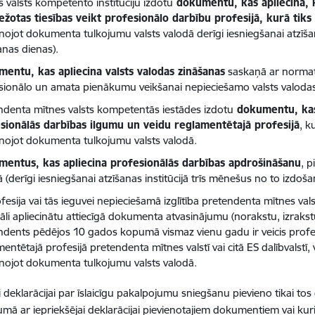
s valsts kompetento institūciju izdotu
dokumentu, kas apliecina, k
ežotas tiesības veikt profesionālo darbību profesijā, kurā tiks s
enojot dokumenta tulkojumu valsts valodā derīgi iesniegšanai atzīšan
anas dienas).
entu, kas apliecina valsts valodas zināšanas
saskaņā ar normat
sionālo un amata pienākumu veikšanai nepieciešamo valsts valoda
ndenta mītnes valsts kompetentās iestādes izdotu
dokumentu, kas
sionālās darbības ilgumu un veidu reglamentētajā profesijā
, k
enojot dokumenta tulkojumu valsts valodā.
entus, kas apliecina profesionālās darbības apdrošināšanu
, 
 (derīgi iesniegšanai atzīšanas institūcijā trīs mēnešus no to izdoša
ofesija vai tās ieguvei nepieciešamā izglītība pretendenta mītnes va
āli apliecinātu attiecīgā dokumenta atvasinājumu (norakstu, izrakstu
ndents pēdējos 10 gados kopumā vismaz vienu gadu ir veicis profes
entētajā profesijā pretendenta mītnes valstī vai citā ES dalībvalstī
enojot dokumenta tulkojumu valsts valodā.
i deklarācijai par īslaicīgu pakalpojumu sniegšanu pievieno tikai t
jumā ar iepriekšējai deklarācijai pievienotajiem dokumentiem vai ku