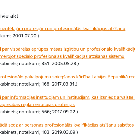
vie akti
mentētajām profesijām un profesionālās kvalifikācijas atzīšanu
likumi; 2001.07.20.)
 par vispārējās aprūpes māsas izglītību un profesionālo kvalifikāc
emērojot speciālo profesionālās kvalifikācijas atzīšanas sistēmu
 kabinets; noteikumi; 351; 2005.05.28.)
 profesionālo pakalpojumu sniegšanas kārtība Latvijas Republikā re
 kabinets; noteikumi; 168; 2017.03.31.)
par informācijas institūcijām un institūcijām, kas izsniedz ārvalstīs 
 apliecības reglamentētajās profesijās
 kabinets; noteikumi; 566; 2017.09.22.)
kādā sedz ar personas profesionālās kvalifikācijas atzīšanu saistīto
 kabinets; noteikumi; 103; 2019.03.09.)