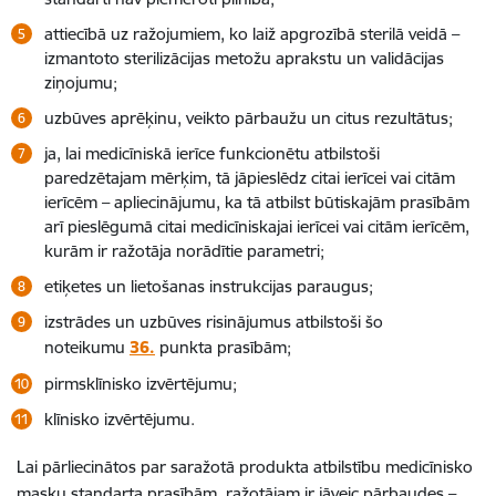
attiecībā uz ražojumiem, ko laiž apgrozībā sterilā veidā –
izmantoto sterilizācijas metožu aprakstu un validācijas
ziņojumu;
uzbūves aprēķinu, veikto pārbaužu un citus rezultātus;
ja, lai medicīniskā ierīce funkcionētu atbilstoši
paredzētajam mērķim, tā jāpieslēdz citai ierīcei vai citām
ierīcēm – apliecinājumu, ka tā atbilst būtiskajām prasībām
arī pieslēgumā citai medicīniskajai ierīcei vai citām ierīcēm,
kurām ir ražotāja norādītie parametri;
etiķetes un lietošanas instrukcijas paraugus;
izstrādes un uzbūves risinājumus atbilstoši šo
noteikumu
36.
punkta prasībām;
pirmsklīnisko izvērtējumu;
klīnisko izvērtējumu.
Lai pārliecinātos par saražotā produkta atbilstību medicīnisko
masku standarta prasībām, ražotājam ir jāveic pārbaudes –