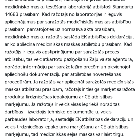
medicīnisko masku testēšana laboratorijā atbilstoši Standarta
14683 prasībām. Kad ražotājs no laboratorijas ir ieguvis
apliecinājumus par saražotās medicīniskās maskas atbilstību
prasībām, pamatojoties uz normatīvā akta prasībām,
medicīnisko masku ražotājs sastāda EK atbilstības deklarāciju,
ar ko apliecina medicīniskās maskas atbilstību prasībām. Kad
ražotājs ir ieguvis apstiprinājumu par saražotās preces
atbilstību, tas veic atkārtotu paziņošanu Zāļu valsts aģentūrā,
norādot informāciju par saražotajām precēm un pievienojot
apliecinošu dokumentāciju par atbilstības novērtēšanas
procedūrām. Ja ražotājs var apliecināt saražotās medicīniskās
maskas atbilstību prasībām, ražotājs ir tiesīgs marķēt saražotā
produkta tirdzniecības iepakojumu ar CE atbilstības
marķējumu. Ja ražotājs ir veicis visas iepriekš norādītās
darbības – izveidojis tehnisko dokumentāciju, veicis
pārbaudes laboratorijā, sastādījis EK atbilstības deklarāciju un
veicis tirdzniecības iepakojuma marķēšanu ar CE atbilstības
marķējumu, tad medicīniskās sejas maskas var laist tirgū.