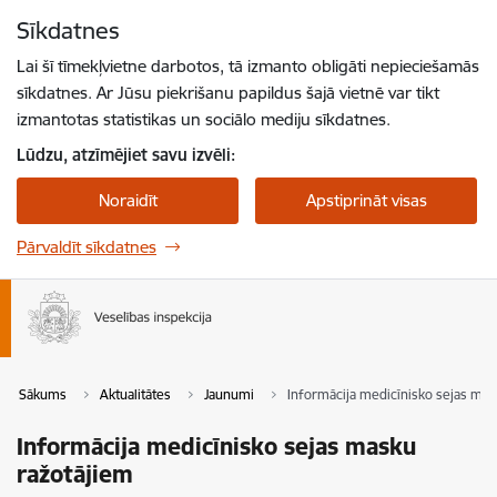
Pāriet uz lapas saturu
Sīkdatnes
Spied
lai meklētu
Enter
Lai šī tīmekļvietne darbotos, tā izmanto obligāti nepieciešamās
sīkdatnes. Ar Jūsu piekrišanu papildus šajā vietnē var tikt
izmantotas statistikas un sociālo mediju sīkdatnes.
Lūdzu, atzīmējiet savu izvēli:
Noraidīt
Apstiprināt visas
Pārvaldīt sīkdatnes
Sākums
Aktualitātes
Jaunumi
Informācija medicīnisko sejas mas
Informācija medicīnisko sejas masku
ražotājiem