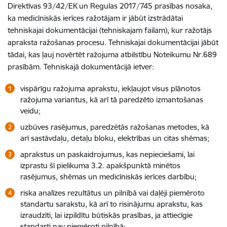
Direktīvas 93/42/EK un Regulas 2017/745 prasības nosaka,
ka medicīniskās ierīces ražotājam ir jābūt izstrādātai
tehniskajai dokumentācijai (tehniskajam failam), kur ražotājs
apraksta ražošanas procesu. Tehniskajai dokumentācijai jābūt
tādai, kas ļauj novērtēt ražojuma atbilstību Noteikumu Nr.689
prasībām. Tehniskajā dokumentācijā ietver:
vispārīgu ražojuma aprakstu, iekļaujot visus plānotos
ražojuma variantus, kā arī tā paredzēto izmantošanas
veidu;
uzbūves rasējumus, paredzētās ražošanas metodes, kā
arī sastāvdaļu, detaļu bloku, elektrības un citas shēmas;
aprakstus un paskaidrojumus, kas nepieciešami, lai
izprastu šī pielikuma 3.2. apakšpunktā minētos
rasējumus, shēmas un medicīniskās ierīces darbību;
riska analīzes rezultātus un pilnībā vai daļēji piemēroto
standartu sarakstu, kā arī to risinājumu aprakstu, kas
izraudzīti, lai izpildītu būtiskās prasības, ja attiecīgie
standarti nav piemēroti pilnībā;