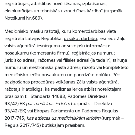
reģistrācijas, atbilstības novērtēšanas, izplatīšanas,
ekspluatācijas un tehniskās uzraudzības kārtība” (turpmāk –
Noteikumi Nr.689).
Medicīnisko masku ražotāji, kuru komercdarbības vieta
reģistrēta Latvijas Republikā,
uzsākot darbību
, iesniedz Zāļu
valsts aģentūrā iesniegumu ar sekojošu informāciju:
nosaukumu (komersanta firmu); reģistrācijas numuru;
juridisko adresi; ražotnes vai filiāles adresi (ja tāda ir); tālruņa
numuru un elektroniskā pasta adresi; ražoto vai komplektēto
medicīnisko ierīču nosaukumu un paredzēto nolūku. Pēc
paziņošanas procedūras veikšanas Zāļu valsts aģentūrā,
ražotājs ir atbildīgs, ka medicīnas ierīce atbilst noteiktajām
prasībām t.i. Standarta 14683, Padomes Direktīvas
93/42/EK
par medicīnas ierīcēm
(turpmāk – Direktīva
93/42/EK) vai Eiropas Parlamenta un Padomes Regulas
2017/745,
kas attiecas uz medicīniskām ierīcēm
(turpmāk –
Regula 2017/745) būtiskajām prasībām.