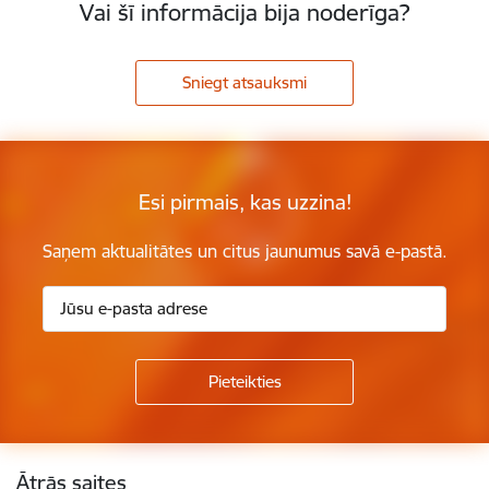
Vai šī informācija bija noderīga?
Sniegt atsauksmi
Esi pirmais, kas uzzina!
Saņem aktualitātes un citus jaunumus savā e-pastā.
Kājene
Ātrās saites