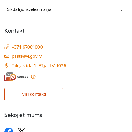
Sīkdatņu izvēles maiņa
Kontakti
+371 67081600
E-pasts:
pasts@vi.gov.lv
Talejas iela 1, Rīga, LV-1026
Visi kontakti
Sekojiet mums