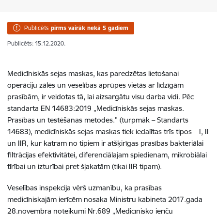
Publicēts
pirms vairāk nekā 5 gadiem
Publicēts: 15.12.2020.
Medicīniskās sejas maskas, kas paredzētas lietošanai
operāciju zālēs un veselības aprūpes vietās ar līdzīgām
prasībām, ir veidotas tā, lai aizsargātu visu darba vidi. Pēc
standarta EN 14683:2019 „Medicīniskās sejas maskas.
Prasības un testēšanas metodes.” (turpmāk – Standarts
14683), medicīniskās sejas maskas tiek iedalītas trīs tipos – I, II
un IIR, kur katram no tipiem ir atšķirīgas prasības bakteriālai
filtrācijas efektivitātei, diferenciālajam spiedienam, mikrobiālai
tīrībai un izturībai pret šļakatām (tikai IIR tipam).
Veselības inspekcija vērš uzmanību, ka prasības
medicīniskajām ierīcēm nosaka Ministru kabineta 2017.gada
28.novembra noteikumi Nr.689 „Medicīnisko ierīču