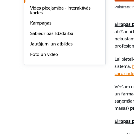
Publicēts: 
Vides pieejamība - interaktīvās
kartes
Kampaņas
Eiropas 
atzīšanai
Sabiedrības līdzdalība
nekustamo
Jautājumi un atbildes
profesionā
Foto un video
Lai piete
sistēmā.
card/inde
Vēršam uz
un farmac
saņemšanu
māsas)
pr
Eiropas 