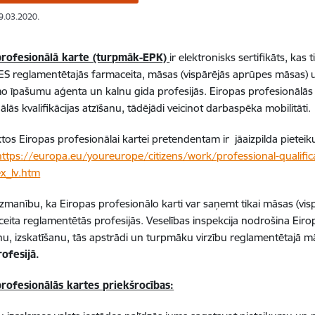
19.03.2020.
profesionālā karte (turpmāk-EPK)
ir elektronisks sertifikāts, kas 
 ES reglamentētajās farmaceita, māsas (vispārējās aprūpes māsas) un 
 īpašumu aģenta un kalnu gida profesijās. Eiropas profesionālās k
lās kvalifikācijas atzīšanu, tādējādi veicinot darbaspēka mobilitāti.
iktos Eiropas profesionālai kartei pretendentam ir jāaizpilda piete
https://europa.eu/youreurope/citizens/work/professional-qualific
x_lv.htm
manību, ka Eiropas profesionālo karti var saņemt tikai māsas (visp
eita reglamentētās profesijās. Veselības inspekcija nodrošina Eir
, izskatīšanu, tās apstrādi un turpmāku virzību reglamentētajā m
ofesijā.
profesionālās kartes priekšrocības: