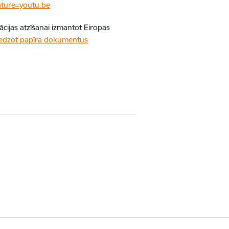
ture=youtu.be
ikācijas atzīšanai izmantot Eiropas
niedzot papīra dokumentus