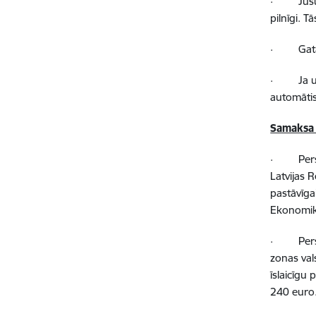
· Jūsu iz
pilnīgi. 
· Gatavo
· Ja uzņe
automātisk
Samaksa 
· Persona
Latvijas 
pastāvīga
Ekonomika
· Persona
zonas val
īslaicīgu
240 euro