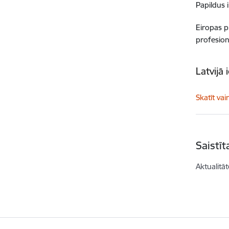
Papildus 
Eiropas pr
profesion
Latvijā 
Skatīt vai
Saistī
Aktualitāt