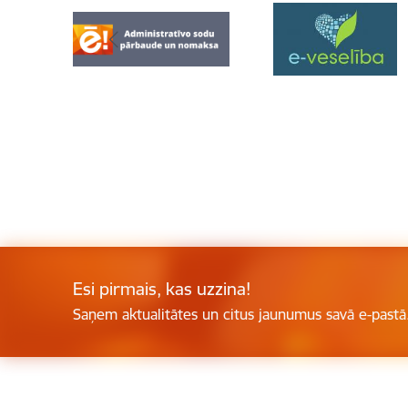
Esi pirmais, kas uzzina!
Saņem aktualitātes un citus jaunumus savā e-pastā