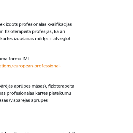
tiek izdots profesionālās kvalifikācijas
fizioterapeita profesijās, kā arī
artes izdošanas mērķis ir atvieglot
ikuma formu IMI
ations/european-professional-
ārējās aprūpes māsas), fizioterapeita
opas profesionālās kartes pieteikumu
āsas (vispārējās aprūpes