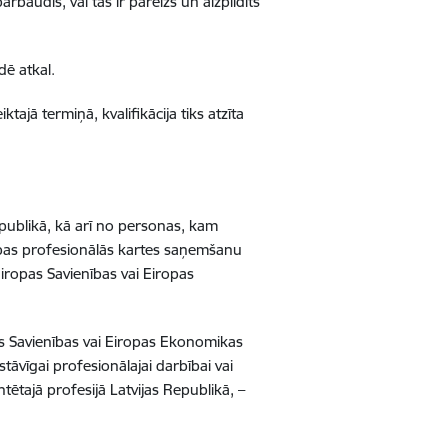
audīs, vai tas ir pareizs un aizpildīts
ē atkal.
jā termiņā, kvalifikācija tiks atzīta
epublikā, kā arī no personas, kam
iropas profesionālās kartes saņemšanu
Eiropas Savienības vai Eiropas
as Savienības vai Eiropas Ekonomikas
āvīgai profesionālajai darbībai vai
ētajā profesijā Latvijas Republikā, –