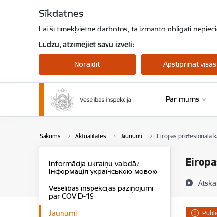
Pāriet uz lapas saturu
Sīkdatnes
Lai šī tīmekļvietne darbotos, tā izmanto obligāti nepiec
Lūdzu, atzīmējiet savu izvēli:
Noraidīt
Apstiprināt visas
Par mums
Sākums
Aktualitātes
Jaunumi
Eiropas profesionālā k
Eiropa
Informācija ukraiņu valodā/
Інформація українською мовою
Atska
Veselības inspekcijas paziņojumi
par COVID-19
Jaunumi
Publi