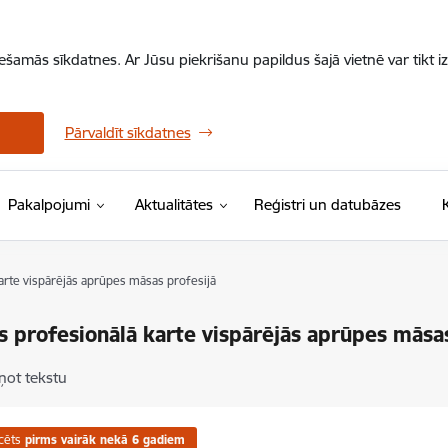
iešamās sīkdatnes. Ar Jūsu piekrišanu papildus šajā vietnē var tikt i
Pārvaldīt sīkdatnes
Pakalpojumi
Aktualitātes
Reģistri un datubāzes
arte vispārējās aprūpes māsas profesijā
s profesionālā karte vispārējās aprūpes māsas
ņot tekstu
cēts
pirms vairāk nekā 6 gadiem