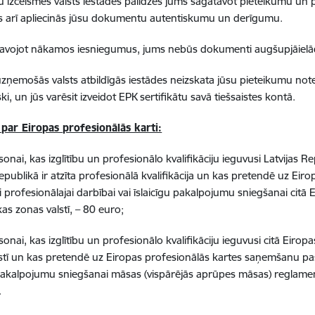
celsmes valsts iestādes palīdzēs jums sagatavot pieteikumu un pārb
Tās arī apliecinās jūsu dokumentu autentiskumu un derīgumu.
jot nākamos iesniegumus, jums nebūs dokumenti augšupjāielād
mošās valsts atbildīgās iestādes neizskata jūsu pieteikumu noteikta
i, un jūs varēsit izveidot EPK sertifikātu savā tiešsaistes kontā.
par Eiropas profesionālās karti:
i, kas izglītību un profesionālo kvalifikāciju ieguvusi Latvijas R
Republikā ir atzīta profesionālā kvalifikācija un kas pretendē uz E
i profesionālajai darbībai vai īslaicīgu pakalpojumu sniegšanai citā 
s zonas valstī, – 80 euro;
i, kas izglītību un profesionālo kvalifikāciju ieguvusi citā Eirop
stī un kas pretendē uz Eiropas profesionālās kartes saņemšanu past
 pakalpojumu sniegšanai māsas (vispārējās aprūpes māsas) reglament
.