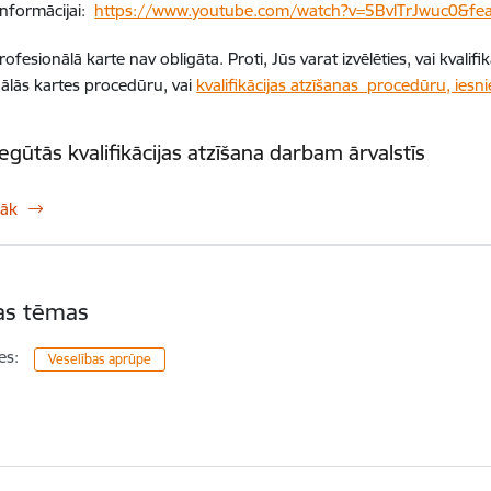
informācijai:
https://www.youtube.com/watch?v=5BvlTrJwuc0&fea
ofesionālā karte nav obligāta. Proti, Jūs varat izvēlēties, vai kvalif
ālās kartes procedūru, vai
kvalifikācijas atzīšanas procedūru, ies
iegūtās kvalifikācijas atzīšana darbam ārvalstīs
rāk
tas tēmas
es:
Veselības aprūpe