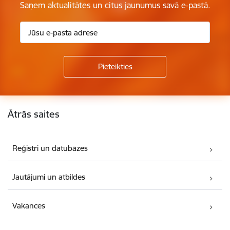
Saņem aktualitātes un citus jaunumus savā e-pastā.
Kājene
Ātrās saites
Reģistri un datubāzes
Jautājumi un atbildes
Vakances