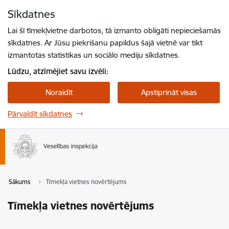
Pāriet uz lapas saturu
Sīkdatnes
Spied
lai meklētu
Enter
Lai šī tīmekļvietne darbotos, tā izmanto obligāti nepieciešamās
sīkdatnes. Ar Jūsu piekrišanu papildus šajā vietnē var tikt
izmantotas statistikas un sociālo mediju sīkdatnes.
Lūdzu, atzīmējiet savu izvēli:
Noraidīt
Apstiprināt visas
Pārvaldīt sīkdatnes
Sākums
Tīmekļa vietnes novērtējums
Tīmekļa vietnes novērtējums