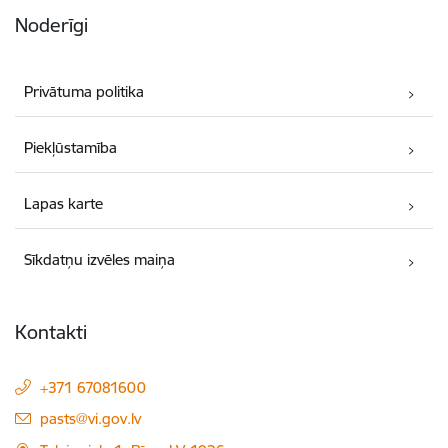
Noderīgi
Privātuma politika
Piekļūstamība
Lapas karte
Sīkdatņu izvēles maiņa
Kontakti
+371 67081600
E-pasts:
pasts@vi.gov.lv