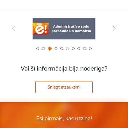
Vai šī informācija bija noderīga?
Sniegt atsauksmi
Esi pirmais, kas uzzina!