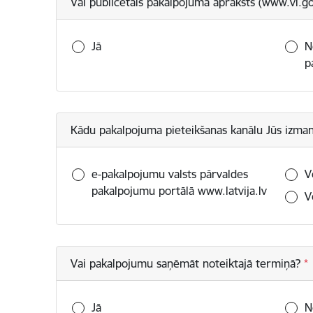
Vai publicētais pakalpojuma apraksts (www.vi.go
Jā
N
p
Kādu pakalpojuma pieteikšanas kanālu Jūs izma
e-pakalpojumu valsts pārvaldes
V
pakalpojumu portālā www.latvija.lv
V
Vai pakalpojumu saņēmāt noteiktajā termiņā?
Jā
N