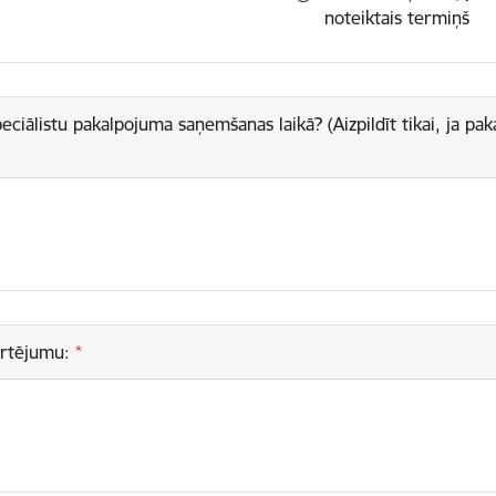
noteiktais termiņš
peciālistu pakalpojuma saņemšanas laikā? (Aizpildīt tikai, ja p
ērtējumu: