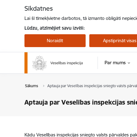
Pāriet uz lapas saturu
Sīkdatnes
Lai šī tīmekļvietne darbotos, tā izmanto obligāti nepiec
Lūdzu, atzīmējiet savu izvēli:
Noraidīt
Apstiprināt visas
Par mums
Sākums
Aptauja par Veselības inspekcijas sniegto valsts pārva
Aptauja par Veselības inspekcijas sni
Kādu Veselības inspekcijas sniegto valsts pārvaldes p