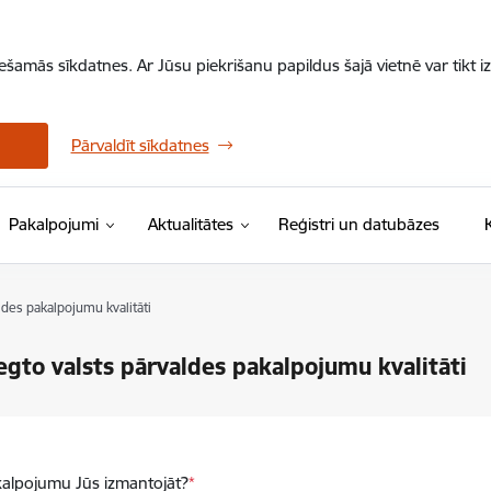
iešamās sīkdatnes. Ar Jūsu piekrišanu papildus šajā vietnē var tikt i
Pārvaldīt sīkdatnes
Pakalpojumi
Aktualitātes
Reģistri un datubāzes
ldes pakalpojumu kvalitāti
egto valsts pārvaldes pakalpojumu kvalitāti
akalpojumu Jūs izmantojāt?