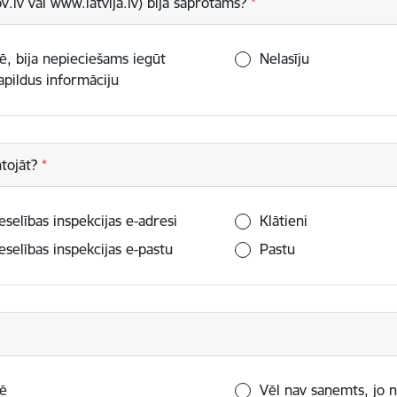
v.lv vai www.latvija.lv) bija saprotams?
ē, bija nepieciešams iegūt
Nelasīju
apildus informāciju
ntojāt?
eselības inspekcijas e-adresi
Klātieni
eselības inspekcijas e-pastu
Pastu
ē
Vēl nav saņemts, jo n