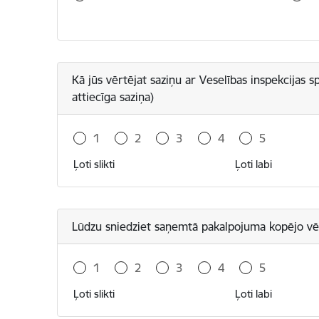
Kā jūs vērtējat saziņu ar Veselības inspekcijas s
attiecīga saziņa)
1
2
3
4
5
Ļoti slikti
Ļoti labi
Lūdzu sniedziet saņemtā pakalpojuma kopējo v
1
2
3
4
5
Ļoti slikti
Ļoti labi