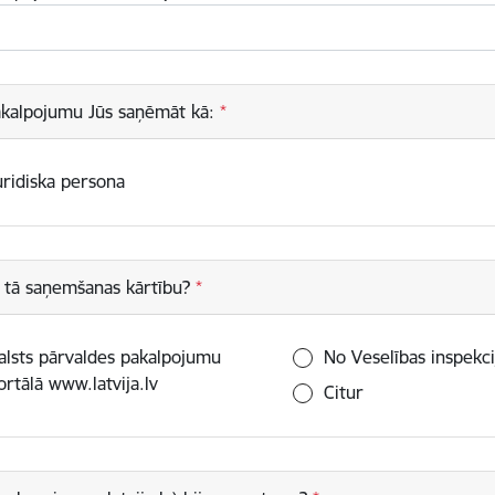
pakalpojumu Jūs saņēmāt kā:
uridiska persona
n tā saņemšanas kārtību?
alsts pārvaldes pakalpojumu
No Veselības inspekcij
ortālā www.latvija.lv
Citur