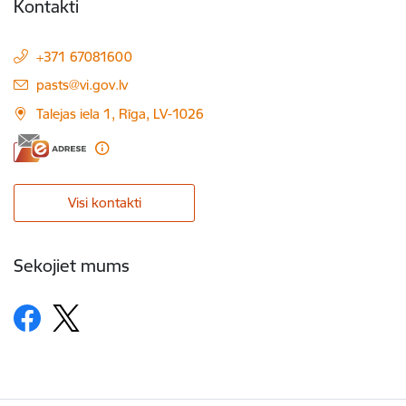
Kontakti
+371 67081600
E-pasts:
pasts@vi.gov.lv
Talejas iela 1, Rīga, LV-1026
Visi kontakti
Sekojiet mums