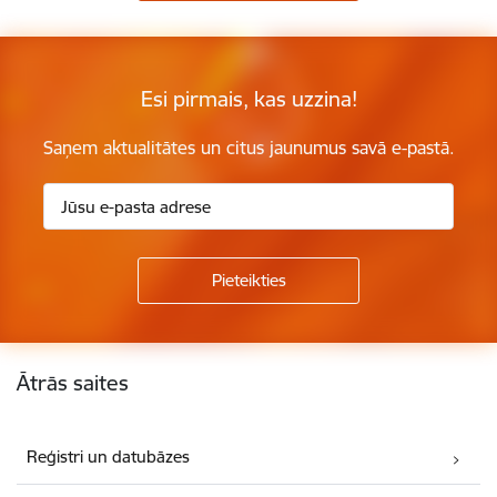
Esi pirmais, kas uzzina!
Saņem aktualitātes un citus jaunumus savā e-pastā.
Kājene
Ātrās saites
Reģistri un datubāzes