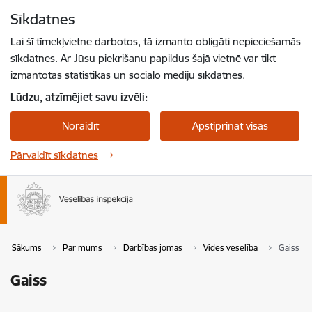
Pāriet uz lapas saturu
Sīkdatnes
Spied
lai meklētu
Enter
Lai šī tīmekļvietne darbotos, tā izmanto obligāti nepieciešamās
sīkdatnes. Ar Jūsu piekrišanu papildus šajā vietnē var tikt
izmantotas statistikas un sociālo mediju sīkdatnes.
Lūdzu, atzīmējiet savu izvēli:
Noraidīt
Apstiprināt visas
Pārvaldīt sīkdatnes
Sākums
Par mums
Darbības jomas
Vides veselība
Gaiss
Gaiss