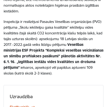
normatīvajos aktos noteiktajām higiēnas prasībām izglītības
iestādēm.
Inspekcija ir realizējusi Pasaules Veselības organizācijas (PVO)
pētījuma „Skolu iekštelpu gaisa kvalitāte” iekštelpu vides
kvalitātes (tajā skaitā CO2 koncentrācija klašu telpās laikā, kad
tajās uzturas skolēni) apsekojumu 18 Latvijas skolās un
2017.-2022.gadā veiks līdzīgu pētījumu
Veselības
ministrijas
ESF Projekta “Kompleksi veselības veicināšanas
un slimību profilakses pasākumi” plānotās aktivitātes Nr.
6.1.16. „Izglītības iestāžu vides kvalitātes un drošuma
pētījums”
ietvaros, apsekojot vēl papildus aptuveni 109
skolas (katrā skolā 2-3 klases).
Uzraudzība
Skatīt vairāk