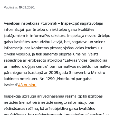
Publicēts: 19.03.2020.
Veselības inspekcijas (turpmāk – Inspekcija) sagatavotajai
informācijai par ārtelpu un iekštelpu gaisa kvalitātes
jautājumiem ir informatīvs raksturs. Inspekcija neveic ārtelpu
gaisa kvalitātes uzraudzību Latvijā, bet, sagatavo un sniedz
informāciju par konkrētas piesārņojošas vielas ietekmi uz
cilvēka veselību, ja tiek saņemts pieprasījums no Valsts
sabiedrība ar ierobežotu atbildību "Latvijas Vides, ģeoloģijas
un meteoroloģijas centrs" par normatīvos noteikto normatīvo
pārsniegumu (saskaņā ar 2009.gada 3.novembra Ministru
kabineta noteikumu Nr. 1290 „Noteikumi par gaisa
kvalitāti”
43.punktu
.
Inspekcija uzrauga arī vēdināšanas režīma izpildi izglītības
iestādēs (ņemot vērā iestādē sniegto informāciju par
vēdināšanas režīmu, kā arī subjektīvo gaisa kvalitātes
novērtējumu, bez mērinstrumentu izmantošanas) saskaņā ar