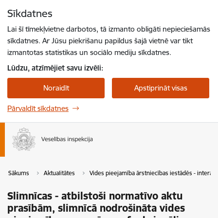
Pāriet uz lapas saturu
Sīkdatnes
Spied
lai meklētu
Enter
Lai šī tīmekļvietne darbotos, tā izmanto obligāti nepieciešamās
sīkdatnes. Ar Jūsu piekrišanu papildus šajā vietnē var tikt
izmantotas statistikas un sociālo mediju sīkdatnes.
Lūdzu, atzīmējiet savu izvēli:
Noraidīt
Apstiprināt visas
Pārvaldīt sīkdatnes
Sākums
Aktualitātes
Vides pieejamība ārstniecības iestādēs - interakt
Slimnīcas - atbilstoši normatīvo aktu
prasībām, slimnīcā nodrošināta vides