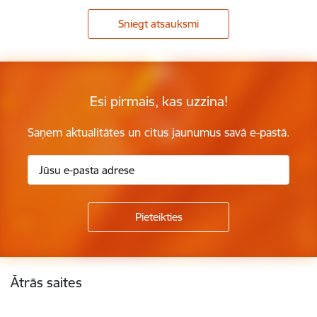
Sniegt atsauksmi
Esi pirmais, kas uzzina!
Saņem aktualitātes un citus jaunumus savā e-pastā.
Kājene
Ātrās saites