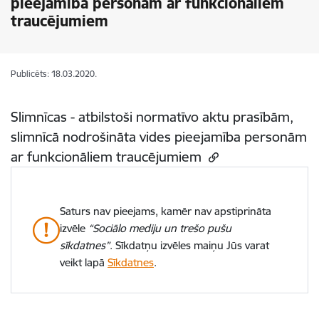
pieejamība personām ar funkcionāliem
traucējumiem
Publicēts: 18.03.2020.
Slimnīcas - atbilstoši normatīvo aktu prasībām,
slimnīcā nodrošināta vides pieejamība personām
ar funkcionāliem traucējumiem
Saturs nav pieejams, kamēr nav apstiprināta
izvēle
“Sociālo mediju un trešo pušu
sīkdatnes”
. Sīkdatņu izvēles maiņu Jūs varat
veikt lapā
Sīkdatnes
.