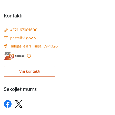
Kontakti
+371 67081600
E-pasts:
pasts@vi.gov.lv
Talejas iela 1, Rīga, LV-1026
Visi kontakti
Sekojiet mums