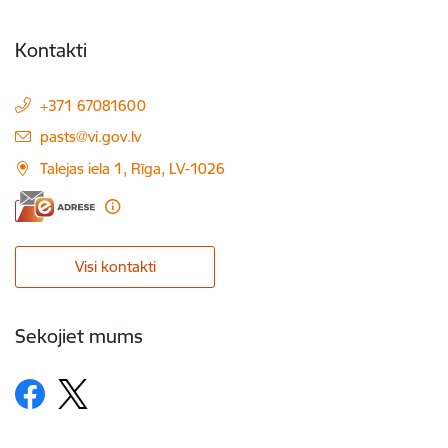
Kontakti
+371 67081600
E-pasts:
pasts@vi.gov.lv
Talejas iela 1, Rīga, LV-1026
Visi kontakti
Sekojiet mums