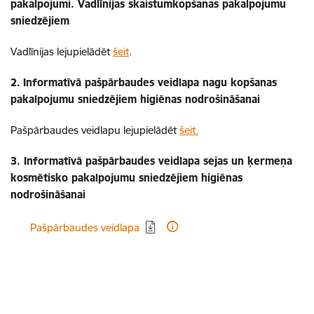
pakalpojumi. Vadlīnijas skaistumkopšanas pakalpojumu
sniedzējiem
Vadlīnijas lejupielādēt
šeit
.
2.
Informatīvā pašpārbaudes veidlapa nagu kopšanas
pakalpojumu sniedzējiem higiēnas nodrošināšanai
Pašpārbaudes veidlapu lejupielādēt
šeit.
3. Informatīvā pašpārbaudes veidlapa sejas un ķermeņa
kosmētisko pakalpojumu sniedzējiem higiēnas
nodrošināšanai
Lejupielādēt:
Pašpārbaudes veidlapa