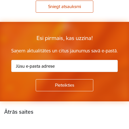
Sniegt atsauksmi
Esi pirmais, kas uzzina!
Saņem aktualitātes un citus jaunumus savā e-pastā.
Kājene
Ātrās saites