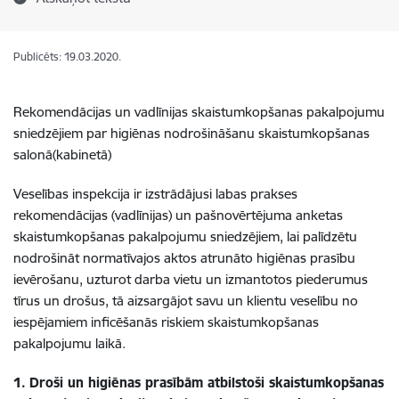
Publicēts: 19.03.2020.
Rekomendācijas un vadlīnijas skaistumkopšanas pakalpojumu
sniedzējiem par higiēnas nodrošināšanu skaistumkopšanas
salonā(kabinetā)
Veselības inspekcija ir izstrādājusi labas prakses
rekomendācijas (vadlīnijas) un pašnovērtējuma anketas
skaistumkopšanas pakalpojumu sniedzējiem, lai palīdzētu
nodrošināt normatīvajos aktos atrunāto higiēnas prasību
ievērošanu, uzturot darba vietu un izmantotos piederumus
tīrus un drošus, tā aizsargājot savu un klientu veselību no
iespējamiem inficēšanās riskiem skaistumkopšanas
pakalpojumu laikā.
1.
Droši un higiēnas prasībām atbilstoši skaistumkopšanas