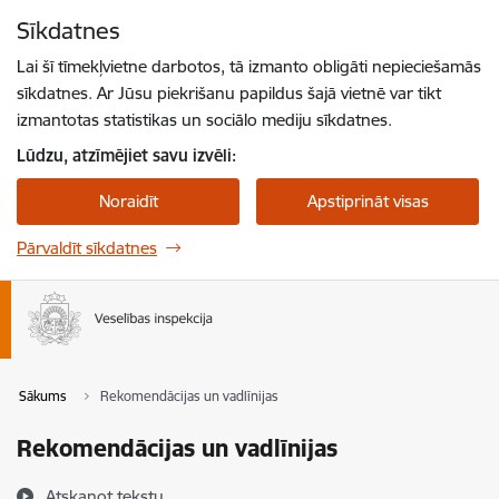
Pāriet uz lapas saturu
Sīkdatnes
Spied
lai meklētu
Enter
Lai šī tīmekļvietne darbotos, tā izmanto obligāti nepieciešamās
sīkdatnes. Ar Jūsu piekrišanu papildus šajā vietnē var tikt
izmantotas statistikas un sociālo mediju sīkdatnes.
Lūdzu, atzīmējiet savu izvēli:
Noraidīt
Apstiprināt visas
Pārvaldīt sīkdatnes
Sākums
Rekomendācijas un vadlīnijas
Rekomendācijas un vadlīnijas
Atskaņot tekstu