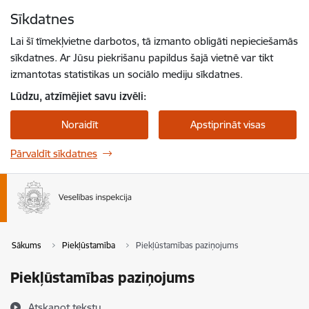
Pāriet uz lapas saturu
Sīkdatnes
Spied
lai meklētu
Enter
Lai šī tīmekļvietne darbotos, tā izmanto obligāti nepieciešamās
sīkdatnes. Ar Jūsu piekrišanu papildus šajā vietnē var tikt
izmantotas statistikas un sociālo mediju sīkdatnes.
Lūdzu, atzīmējiet savu izvēli:
Noraidīt
Apstiprināt visas
Pārvaldīt sīkdatnes
Sākums
Piekļūstamība
Piekļūstamības paziņojums
Piekļūstamības paziņojums
Atskaņot tekstu