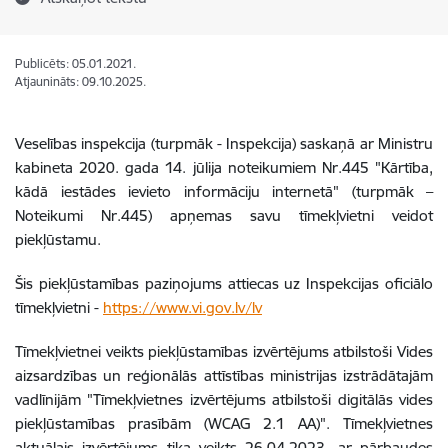
Publicēts: 05.01.2021.
Atjaunināts: 09.10.2025.
Veselības inspekcija (turpmāk - Inspekcija)
saskaņā ar Ministru
kabineta 2020. gada 14. jūlija noteikumiem Nr.445 "Kārtība,
kādā iestādes ievieto informāciju internetā" (turpmāk –
Noteikumi Nr.445) apņemas savu
tīmekļvietni
veidot
piekļūstamu.
Šis piekļūstamības paziņojums attiecas uz
Inspekcijas oficiālo
tīmekļvietni
-
https://www.vi.gov.lv/lv
Tīmekļvietnei
veikts
piekļūstamības izvērtējums
atbilstoši
Vides
aizsardzības un reģionālās attīstības ministrija
s izstrādātajām
vadlīnijām "
Tīmekļvietnes izvērtējums atbilstoši digitālās vides
piekļūstamības prasībām (WCAG 2.1 AA)".
T
īmekļvietnes
aktuālais izvērtējums tika veikts 26.04.2023.
ar pārbaudes