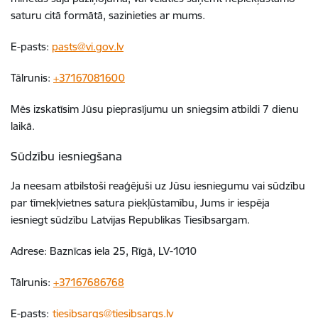
saturu citā formātā, sazinieties ar mums.
E-pasts:
pasts@vi.gov.lv
Tālrunis:
+37167081600
Mēs izskatīsim Jūsu pieprasījumu un sniegsim atbildi
7 dienu
laikā
.
Sūdzību iesniegšana
Ja neesam atbilstoši reaģējuši uz Jūsu iesniegumu vai sūdzību
par
tīmekļvietnes
satura piekļūstamību, Jums ir iespēja
iesniegt sūdzību Latvijas Republikas Tiesībsargam.
Adrese: Baznīcas iela 25, Rīgā, LV-1010
Tālrunis:
+37167686768
E-pasts:
tiesibsargs@tiesibsargs.lv