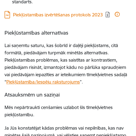
standarts.
Lejupielādēt:
Piekļūstamības izvērtēšanas protokols 2023
Piekļūstamības alternatīvas
Lai saņemtu saturu, kas šobrīd ir daļēji piekļūstams, citā
formātā, piedāvājam turpmāk minētās alternatīvas.
Piekļūstamības problēmas, kas saistītas ar kontrastiem,
piedāvājam risināt, izmantojot kādu no pārlūka spraudņiem
vai piedāvājam iepazīties ar ieteikumiem tīmekļvietnes sadaļā
“
Piekļūstamība/Iespēju raksturojums
”.
Atsauksmēm un saziņai
Mēs nepārtraukti cenšamies uzlabot šīs
tīmekļvietnes
piekļūstamību.
Ja Jūs konstatējat kādas problēmas vai nepilnības, kas nav
minētas šajā paziņojumā, vai vēlaties saņemt nepiekļūstamo