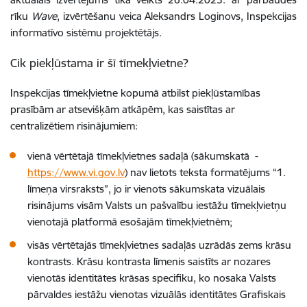
rīku
Wave
, izvērtēšanu veica
Aleksandrs Loginovs, Inspekcijas
informatīvo sistēmu projektētājs
.
Cik piekļūstama ir šī
tīmekļvietne
?
Inspekcijas tīmekļvietne kopumā
atbilst piekļūstamības
prasībām ar atsevišķām atkāpēm, kas saistītas ar
centralizētiem risinājumiem
:
vienā vērtētajā tīmekļvietnes sadaļā (sākumskatā -
https://www.vi.gov.lv
) nav
lietots teksta formatējums “1.
līmeņa virsraksts”, jo ir vienots sākumskata vizuālais
risinājums visām Valsts un pašvalību iestāžu tīmekļvietņu
vienotajā platformā esošajām tīmekļvietnēm;
visās vērtētajās tīmekļvietnes sadaļās uzrādās zems krāsu
kontrasts. Krāsu kontrasta līmenis saistīts ar nozares
vienotās identitātes krāsas specifiku, ko nosaka Valsts
pārvaldes iestāžu v
ienotas vizuālās identitātes Grafiskais