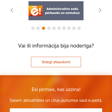
Vai šī informācija bija noderīga?
Sniegt atsauksmi
Esi pirmais, kas uzzina!
Saņem aktualitātes un citus jaunumus savā e-pastā.