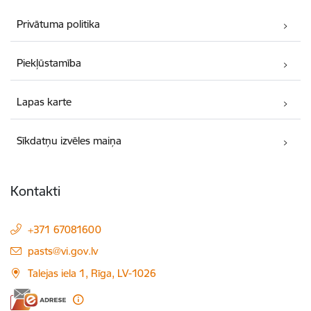
Privātuma politika
Piekļūstamība
Lapas karte
Sīkdatņu izvēles maiņa
Kontakti
+371 67081600
E-pasts:
pasts@vi.gov.lv
Talejas iela 1, Rīga, LV-1026