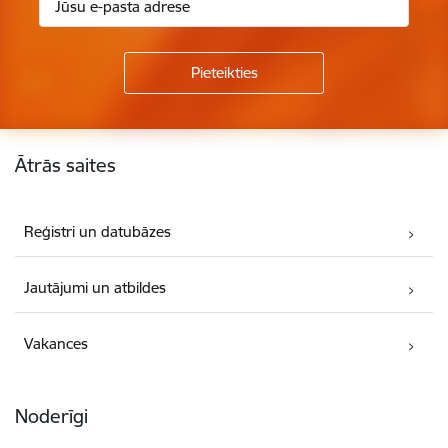
Kājene
Ātrās saites
Reģistri un datubāzes
Jautājumi un atbildes
Vakances
Noderīgi