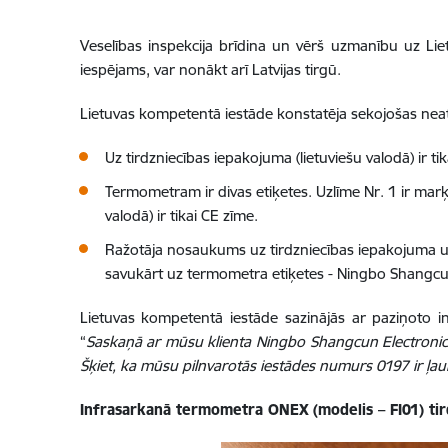
Veselības inspekcija brīdina un vērš uzmanību uz Lie
iespējams, var nonākt arī Latvijas tirgū.
Lietuvas kompetentā iestāde konstatēja sekojošas neatb
Uz tirdzniecības iepakojuma (lietuviešu valodā) ir ti
Termometram ir divas etiķetes. Uzlīme Nr. 1 ir marķē
valodā) ir tikai CE zīme.
Ražotāja nosaukums uz tirdzniecības iepakojuma un i
savukārt uz termometra etiķetes - Ningbo Shangcun 
Lietuvas kompetentā iestāde sazinājās ar paziņoto
“
Saskaņā ar mūsu klienta Ningbo Shangcun Electronics
Šķiet, ka mūsu pilnvarotās iestādes numurs 0197 ir ļaun
Infrasarkanā termometra ONEX (modelis – FI01) tir