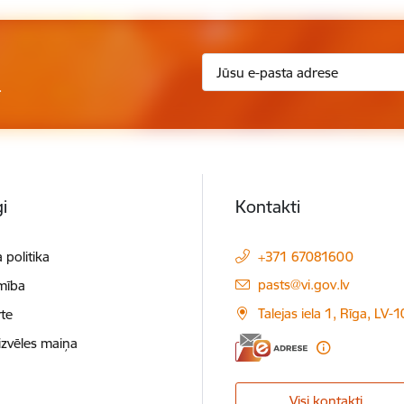
.
i
Kontakti
 politika
+371 67081600
E-pasts:
pasts@vi.gov.lv
mība
Talejas iela 1, Rīga, LV-
te
izvēles maiņa
Visi kontakti