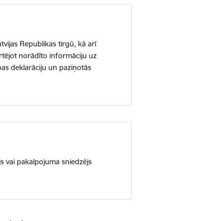
vijas Republikas tirgū, kā arī
ērtējot norādīto informāciju uz
ības deklarāciju un paziņotās
js vai pakalpojuma sniedzējs