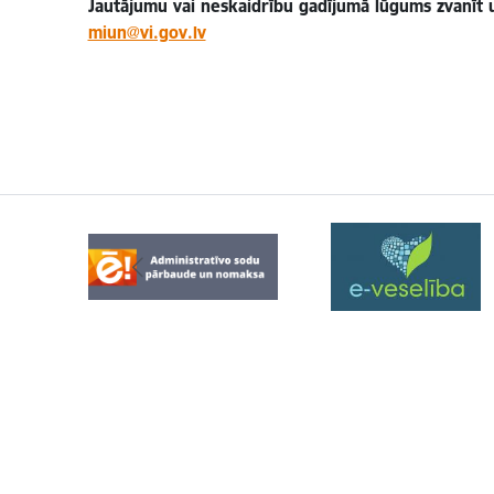
Jautājumu vai neskaidrību gadījumā lūgums zvanīt u
miun@vi.gov.lv