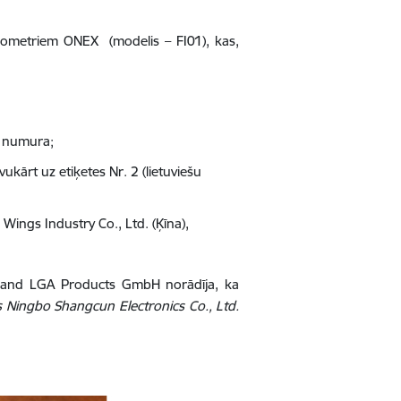
rmometriem ONEX (modelis – FI01), kas,
as numura;
ukārt uz etiķetes Nr. 2 (lietuviešu
Wings Industry Co., Ltd. (Ķīna),
inland LGA Products GmbH norādīja, ka
 Ningbo Shangcun Electronics Co., Ltd.