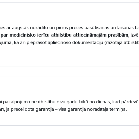
ties ar augstāk norādīto un pirms preces pasūtīšanas un laišanas Lat
s par medicīnisko ierīču atbilstību attiecināmajām prasībām
, izv
kojuma, kā arī pieprasot apliecinošo dokumentāciju (ražotāja atbilst
 vai pakalpojuma neatbilstību divu gadu laikā no dienas, kad pārdevē
rī, ja precei dota garantija – visā garantijā norādītajā termiņā.