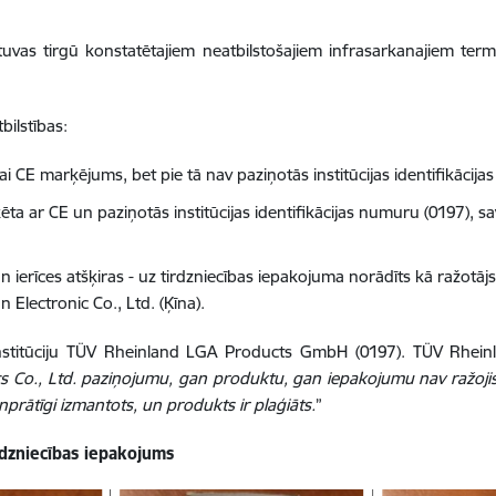
tuvas tirgū konstatētajiem neatbilstošajiem infrasarkanajiem te
ilstības:
kai CE marķējums, bet pie tā nav paziņotās institūcijas identifikācij
ta ar CE un paziņotās institūcijas identifikācijas numuru (0197), sav
erīces atšķiras - uz tirdzniecības iepakojuma norādīts kā ražotājs 
Electronic Co., Ltd. (Ķīna).
 institūciju TÜV Rheinland LGA Products GmbH (0197). TÜV Rhe
 Co., Ltd. paziņojumu, gan produktu, gan iepakojumu nav ražojis
prātīgi izmantots, un produkts ir plaģiāts.
”
dzniecības iepakojums