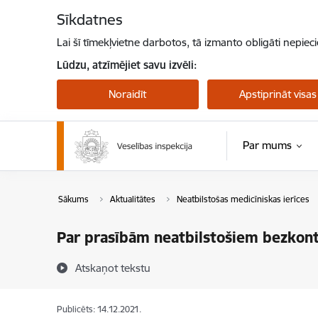
Pāriet uz lapas saturu
Sīkdatnes
Lai šī tīmekļvietne darbotos, tā izmanto obligāti nepiec
Lūdzu, atzīmējiet savu izvēli:
Noraidīt
Apstiprināt visas
Par mums
Sākums
Aktualitātes
Neatbilstošas medicīniskas ierīces
Par prasībām neatbilstošiem bezkont
Atskaņot tekstu
Publicēts: 14.12.2021.