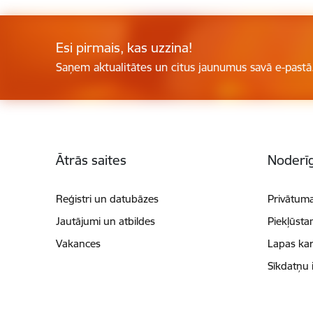
Esi pirmais, kas uzzina!
Saņem aktualitātes un citus jaunumus savā e-pastā
Kājene
Ātrās saites
Noderīg
Reģistri un datubāzes
Privātuma
Jautājumi un atbildes
Piekļūsta
Vakances
Lapas kar
Sīkdatņu 