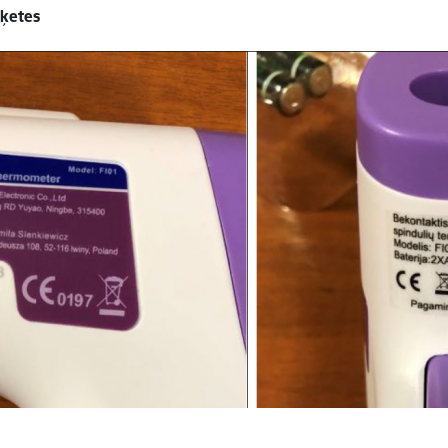
iķetes