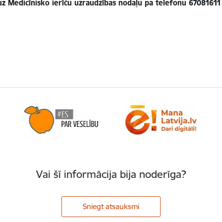
z Medicīnisko ierīču uzraudzības nodaļu pa telefonu 67081611 
Vai šī informācija bija noderīga?
Sniegt atsauksmi