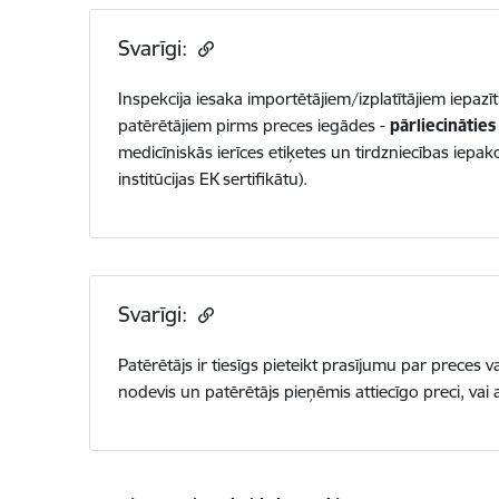
Svarīgi:
Inspekcija iesaka importētājiem/izplatītājiem iepazī
patērētājiem pirms preces iegādes -
pārliecinātie
medicīniskās ierīces etiķetes un tirdzniecības iepa
institūcijas EK sertifikātu).
Svarīgi:
Patērētājs ir tiesīgs pieteikt prasījumu par preces
nodevis un patērētājs pieņēmis attiecīgo preci, vai a