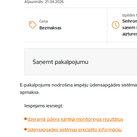
Atjaunināts: 21.04.2026.
Izpildes
Sinhron
Cena
saņem i
Bezmaksas
aizture
Saņemt pakalpojumu
E-pakalpojums nodrošina iespēju ūdensapgādes sistēmas pā
apmaksa.
Iespejams iesniegt:
dzeramā ūdens kārtējā monitoringa rezultātus
ūdensapgades sistēmas precizēto informāciju