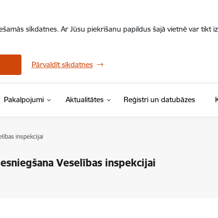
iešamās sīkdatnes. Ar Jūsu piekrišanu papildus šajā vietnē var tikt i
Pārvaldīt sīkdatnes
Pakalpojumi
Aktualitātes
Reģistri un datubāzes
ības inspekcijai
esniegšana Veselības inspekcijai