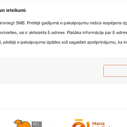
un ieteikumi:
rsniegt 3MB. Pretējā gadījumā e-pakalpojumu nebūs iespējams izpi
iecinieties, vai ir aktivizēta E-adrese. Plašāka informācija par E-adre
i, pēdējā e-pakalpojuma izpildes solī sagaidiet apstiprinājumu, ka in