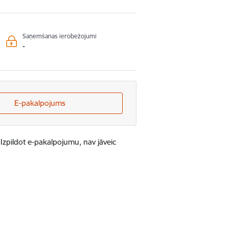
Saņemšanas ierobežojumi
-
E-pakalpojums
Izpildot e-pakalpojumu, nav jāveic