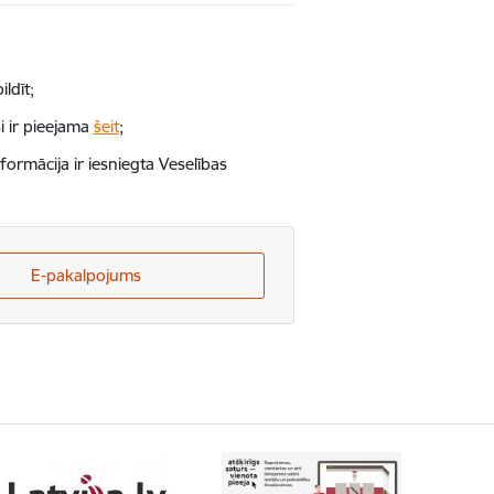
ldīt;
si ir pieejama
šeit
;
formācija ir iesniegta Veselības
E-pakalpojums