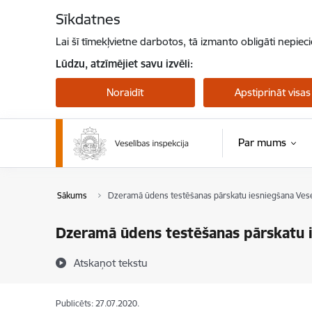
Pāriet uz lapas saturu
Sīkdatnes
Lai šī tīmekļvietne darbotos, tā izmanto obligāti nepiec
Lūdzu, atzīmējiet savu izvēli:
Noraidīt
Apstiprināt visas
Par mums
Sākums
Dzeramā ūdens testēšanas pārskatu iesniegšana Vesel
Dzeramā ūdens testēšanas pārskatu i
Atskaņot tekstu
Publicēts: 27.07.2020.