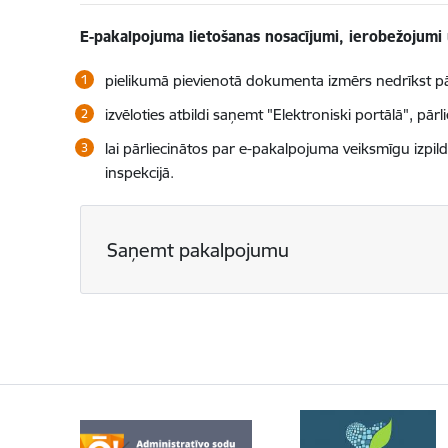
E-pakalpojuma lietošanas nosacījumi, ierobežojumi 
pielikumā pievienotā dokumenta izmērs nedrīkst pā
izvēloties atbildi saņemt "Elektroniski portālā", pārl
lai pārliecinātos par e-pakalpojuma veiksmīgu izpild
inspekcijā.
Saņemt pakalpojumu