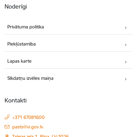
Noderīgi
Privātuma politika
Piekļūstamība
Lapas karte
Sīkdatņu izvēles maiņa
Kontakti
+371 67081600
E-pasts:
pasts@vi.gov.lv
Talejas iela 1, Rīga, LV-1026