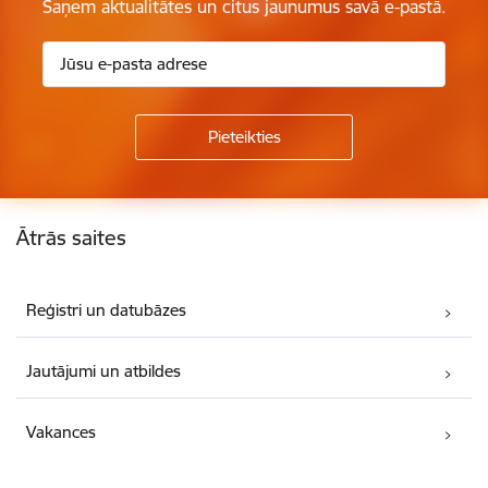
Saņem aktualitātes un citus jaunumus savā e-pastā.
Kājene
Ātrās saites
Reģistri un datubāzes
Jautājumi un atbildes
Vakances