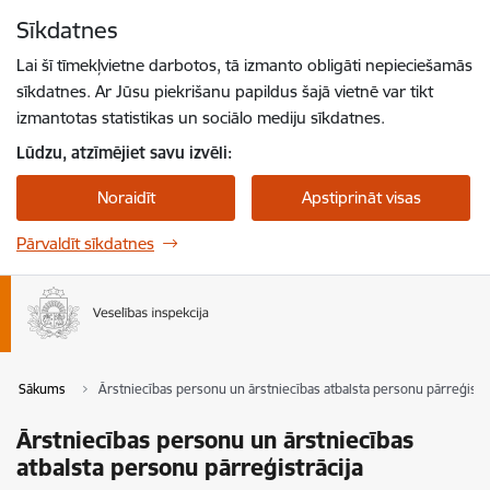
Pāriet uz lapas saturu
Sīkdatnes
Spied
lai meklētu
Enter
Lai šī tīmekļvietne darbotos, tā izmanto obligāti nepieciešamās
sīkdatnes. Ar Jūsu piekrišanu papildus šajā vietnē var tikt
izmantotas statistikas un sociālo mediju sīkdatnes.
Lūdzu, atzīmējiet savu izvēli:
Noraidīt
Apstiprināt visas
Pārvaldīt sīkdatnes
Sākums
Ārstniecības personu un ārstniecības atbalsta personu pārreģistrā
Ārstniecības personu un ārstniecības
atbalsta personu pārreģistrācija