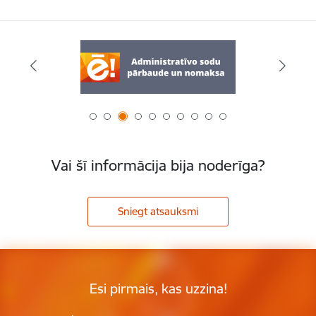
Vai šī informācija bija noderīga?
Sniegt atsauksmi
Esi pirmais, kas uzzina!