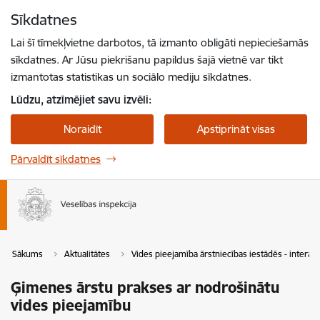
Pāriet uz lapas saturu
Sīkdatnes
Spied
lai meklētu
Enter
Lai šī tīmekļvietne darbotos, tā izmanto obligāti nepieciešamās
sīkdatnes. Ar Jūsu piekrišanu papildus šajā vietnē var tikt
izmantotas statistikas un sociālo mediju sīkdatnes.
Lūdzu, atzīmējiet savu izvēli:
Noraidīt
Apstiprināt visas
Pārvaldīt sīkdatnes
Sākums
Aktualitātes
Vides pieejamība ārstniecības iestādēs - interakt
Ģimenes ārstu prakses ar nodrošinātu
vides pieejamību