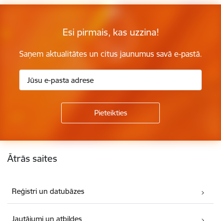
Esi pirmais, kas uzzina!
Saņem aktualitātes un citus jaunumus savā e-pastā.
Kājene
Ātrās saites
Reģistri un datubāzes
Jautājumi un atbildes