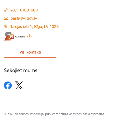
+371 67081600
E-pasts:
pasts@vi.gov.lv
Talejas iela 1, Rīga, LV-1026
Visi kontakti
Sekojiet mums
© 2026 Veselības inspekcija, publicētā satura visas tiesības aizsargātas.