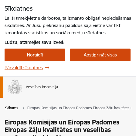
Pāriet uz lapas saturu
Sīkdatnes
Spied
lai meklētu
Enter
Lai šī tīmekļvietne darbotos, tā izmanto obligāti nepieciešamās
sīkdatnes. Ar Jūsu piekrišanu papildus šajā vietnē var tikt
izmantotas statistikas un sociālo mediju sīkdatnes.
Lūdzu, atzīmējiet savu izvēli:
Noraidīt
Apstiprināt visas
Pārvaldīt sīkdatnes
Sākums
Eiropas Komisijas un Eiropas Padomes Eiropas Zāļu kvalitātes un 
Eiropas Komisijas un Eiropas Padomes
Eiropas Zāļu kvalitātes un veselības