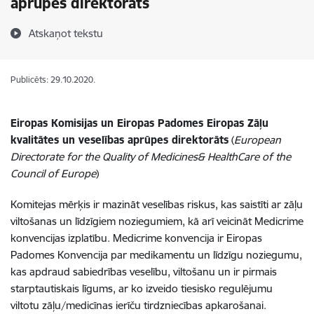
aprūpes direktorāts
Atskaņot tekstu
Publicēts: 29.10.2020.
Eiropas Komisijas un Eiropas Padomes Eiropas Zāļu
kvalitātes un veselības aprūpes direktorāts
(
European
Directorate for the Quality of Medicines& HealthCare of the
Council of Europe
)
Komitejas mērķis ir mazināt veselības riskus, kas saistīti ar zāļu
viltošanas un līdzīgiem noziegumiem, kā arī veicināt Medicrime
konvencijas izplatību. Medicrime konvencija ir Eiropas
Padomes Konvencija par medikamentu un līdzīgu noziegumu,
kas apdraud sabiedrības veselību, viltošanu un ir pirmais
starptautiskais līgums, ar ko izveido tiesisko regulējumu
viltotu zāļu/medicīnas ierīču tirdzniecības apkarošanai.