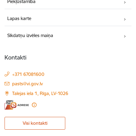
Piekļūstamība
Lapas karte
Sīkdatņu izvēles maiņa
Kontakti
+371 67081600
E-pasts:
pasts@vi.gov.lv
Talejas iela 1, Rīga, LV-1026
Visi kontakti