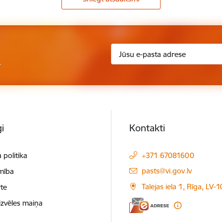
.
i
Kontakti
 politika
+371 67081600
E-pasts:
pasts@vi.gov.lv
mība
Talejas iela 1, Rīga, LV-
te
izvēles maiņa