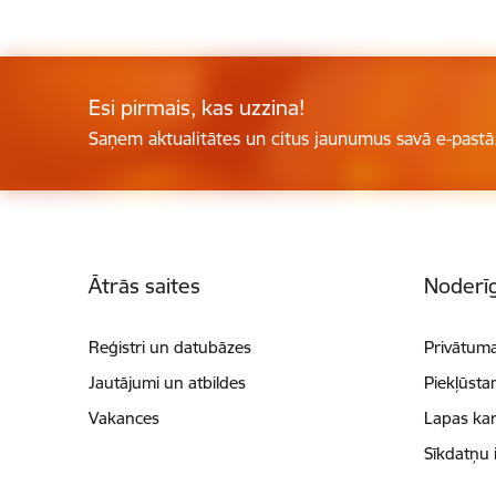
Esi pirmais, kas uzzina!
Saņem aktualitātes un citus jaunumus savā e-pastā
Kājene
Ātrās saites
Noderīg
Reģistri un datubāzes
Privātuma
Jautājumi un atbildes
Piekļūsta
Vakances
Lapas kar
Sīkdatņu 