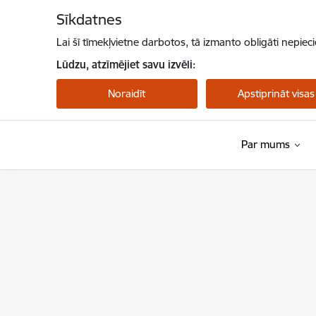
Pāriet uz lapas saturu
Sīkdatnes
Lai šī tīmekļvietne darbotos, tā izmanto obligāti nepiec
Lūdzu, atzīmējiet savu izvēli:
Noraidīt
Apstiprināt visas
Par mums
Veselības inspekcija