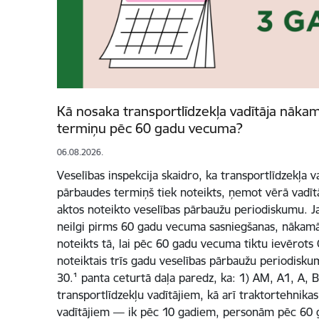
Kā nosaka transportlīdzekļa vadītāja nāka
termiņu pēc 60 gadu vecuma?
06.08.2026.
Veselības inspekcija skaidro, ka transportlīdzekļa 
pārbaudes termiņš tiek noteikts, ņemot vērā vadī
aktos noteikto veselības pārbaužu periodiskumu. J
neilgi pirms 60 gadu vecuma sasniegšanas, nākamā
noteikts tā, lai pēc 60 gadu vecuma tiktu ievērots
noteiktais trīs gadu veselības pārbaužu periodisku
30.¹ panta ceturtā daļa paredz, ka: 1) AM, A1, A, 
transportlīdzekļu vadītājiem, kā arī traktortehnika
vadītājiem — ik pēc 10 gadiem, personām pēc 60