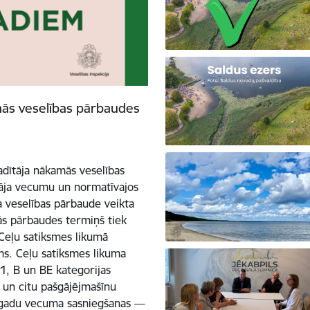
mās veselības pārbaudes
vadītāja nākamās veselības
tāja vecumu un normatīvajos
a veselības pārbaude veikta
s pārbaudes termiņš tiek
 Ceļu satiksmes likumā
ms. Ceļu satiksmes likuma
B1, B un BE kategorijas
s un citu pašgājējmašīnu
 gadu vecuma sasniegšanas —