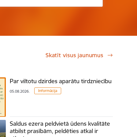
Skatīt visus jaunumus
Par viltotu dzirdes aparātu tirdzniecību
Informācija
05.08.2026.
Saldus ezera peldvietā ūdens kvalitāte
atbilst prasībām, peldēties atkal ir