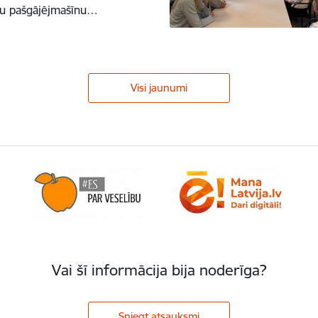
itu pašgājējmašīnu…
Visi jaunumi
Vai šī informācija bija noderīga?
Sniegt atsauksmi